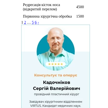
Редресація кісток носа
4500
(відкритий перелом)
Первинна хірургічна обробка
1500
1
2
…
5
6
›