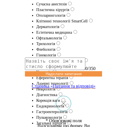
Сучасна анестезія
Пластична хірургія
Отоларингологія
Клітинні технології SmartCell
Дерматологія
Естетична медицина
Офтальмологія
Трихологія
Флебологія
Гінекологія
Травматологія та ортопедія
Проктологія
0/350
Урологія
Надіслати запитання
Еферентна терапія
Лазернi технологіï
Сторінка «Питання та відповіді»
Неврологія
Діагностика
Корекція ваги
Ендокринологія
Гастроентерологія
Пульмонологія
* Обов'язкові поля
Загальна хірургія
Надсилаючи цю форму, Ви