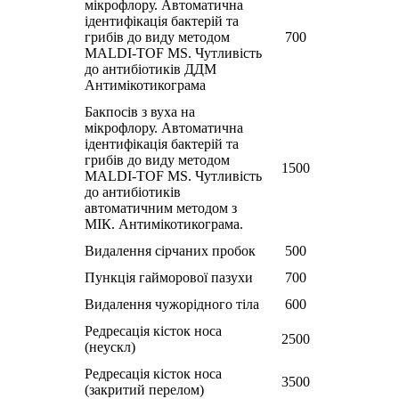
мікрофлору. Автоматична
ідентифікація бактерій та
грибів до виду методом
700
MALDI-TOF MS. Чутливість
до антибіотиків ДДМ
Антимікотикограма
Бакпосів з вуха на
мікрофлору. Автоматична
ідентифікація бактерій та
грибів до виду методом
1500
MALDI-TOF MS. Чутливість
до антибіотиків
автоматичним методом з
МІК. Антимікотикограма.
Видалення сірчаних пробок
500
Пункція гайморової пазухи
700
Видалення чужорідного тіла
600
Редресація кісток носа
2500
(неускл)
Редресація кісток носа
3500
(закритий перелом)