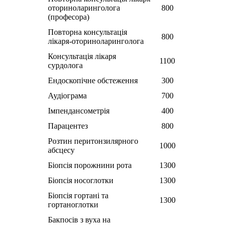
оториноларинголога
800
(професора)
Повторна консультація
800
лікаря-оториноларинголога
Консультація лікаря
1100
сурдолога
Ендоскопічне обстеження
300
Аудіограма
700
Імпендансометрія
400
Парацентез
800
Розтин перитонзилярного
1000
абсцесу
Біопсія порожнини рота
1300
Біопсія носоглотки
1300
Біопсія гортані та
1300
гортаноглотки
Бакпосів з вуха на