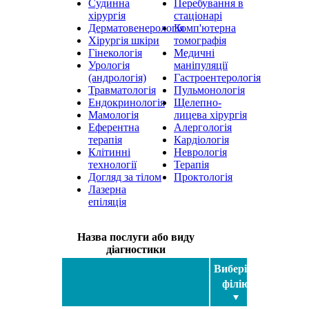
Судинна
Перебування в
хірургія
стаціонарі
Дерматовенерологія
Комп'ютерна
Хірургія шкіри
томографія
Гінекологія
Медичні
Урологія
маніпуляції
(андрологія)
Гастроентерологія
Травматологія
Пульмонологія
Ендокринологія
Щелепно-
Мамологія
лицева хірургія
Еферентна
Алергологія
терапія
Кардіологія
Клітинні
Неврологія
технології
Терапія
Догляд за тілом
Проктологія
Лазерна
епіляція
Назва послуги або виду
діагностики
Виберіть
філію