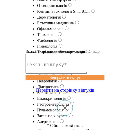
Отоларингологія
Клітинні технології SmartCell
Дерматологія
Естетична медицина
Офтальмологія
Трихологія
Флебологія
Гінекологія
Вкажіть прізвище або спеціалізацію лікаря
Травматологія та ортопедія
Проктологія
Урологія
Еферентна терапія
Лазернi технологіï
Відправити відгук
Неврологія
Діагностика
Перейти на сторінку відгуків
Корекція ваги
Ендокринологія
Гастроентерологія
Пульмонологія
Загальна хірургія
Алергологія
* Обов'язкові поля