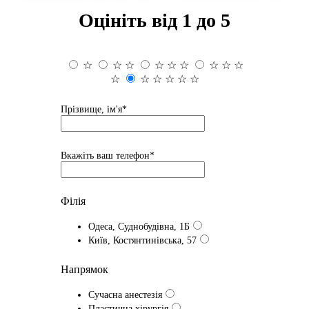
Оцініть від 1 до 5
☆
☆
☆
☆
☆
☆
☆
☆
☆
☆
☆
☆
☆
☆
☆
Прізвище, ім'я*
Вкажіть ваш телефон*
Філія
Одеса, Суднобудівна, 1Б
Київ, Костянтинівська, 57
Напрямок
Сучасна анестезія
Пластична хірургія