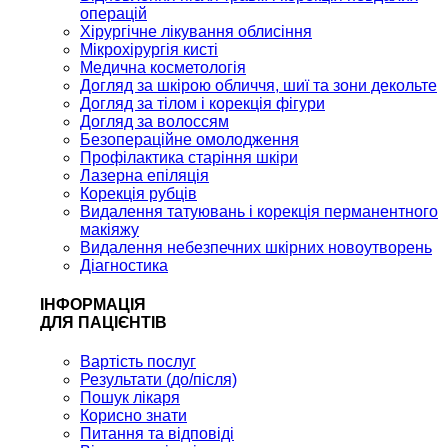
операцій
Хірургічне лікування облисіння
Мікрохірургія кисті
Медична косметологія
Догляд за шкірою обличчя, шиї та зони декольте
Догляд за тілом і корекція фігури
Догляд за волоссям
Безопераційне омолодження
Профілактика старіння шкіри
Лазерна епіляція
Корекція рубців
Видалення татуювань і корекція перманентного
макіяжу
Видалення небезпечних шкірних новоутворень
Діагностика
ІНФОРМАЦІЯ
ДЛЯ ПАЦІЄНТІВ
Вартість послуг
Результати (до/після)
Пошук лікаря
Корисно знати
Питання та відповіді