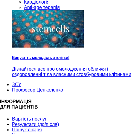
Кардiологія
Anti-age терапія
Випустіть молодість з клітки!
Дізнайтеся все про омолодження обличчя і
оздоровленні тіла власними стовбуровими клітинами
ЗСУ
Професор Цепколенко
ІНФОРМАЦІЯ
ДЛЯ ПАЦІЄНТІВ
Вартість послуг
Результати (до/після)
Пошук лікаря