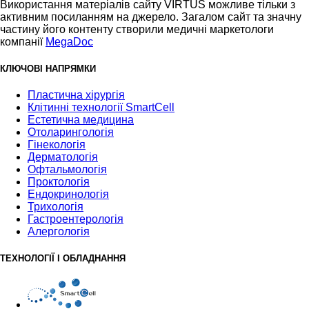
Використання матеріалів сайту VIRTUS можливе тільки з
активним посиланням на джерело. Загалом сайт та значну
частину його контенту створили медичні маркетологи
компанії
MegaDoc
КЛЮЧОВІ НАПРЯМКИ
Пластична хірургія
Клітинні технології SmartCell
Естетична медицина
Отоларингологія
Гінекологія
Дерматологія
Офтальмологія
Проктологія
Ендокринологія
Трихологія
Гастроентерологія
Алергологія
ТЕХНОЛОГІЇ І ОБЛАДНАННЯ