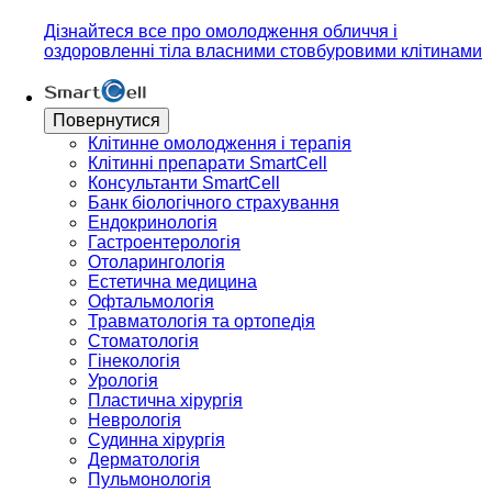
Дізнайтеся все про омолодження обличчя і
оздоровленні тіла власними стовбуровими клітинами
Повернутися
Клітинне омолодження і терапія
Клітинні препарати SmartCell
Консультанти SmartCell
Банк бiологiчного страхування
Ендокринологія
Гастроентерологія
Отоларингологія
Естетична медицина
Офтальмологія
Травматологія та ортопедія
Стоматологія
Гінекологія
Урологія
Пластична хірургія
Неврологія
Судинна хірургія
Дерматологія
Пульмонологія