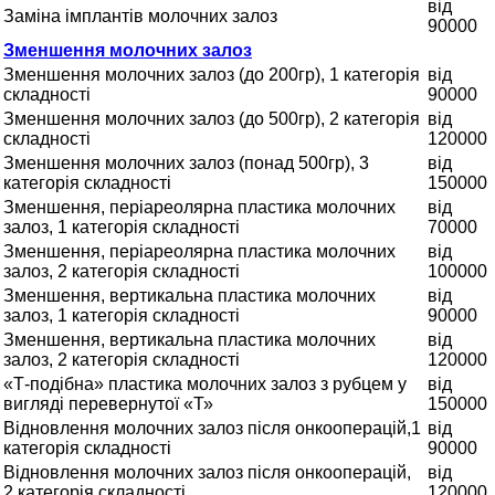
від
Заміна імплантів молочних залоз
90000
Зменшення молочних залоз
Зменшення молочних залоз (до 200гр), 1 категорія
від
складності
90000
Зменшення молочних залоз (до 500гр), 2 категорія
від
складності
120000
Зменшення молочних залоз (понад 500гр), 3
від
категорія складності
150000
Зменшення, періареолярна пластика молочних
від
залоз, 1 категорія складності
70000
Зменшення, періареолярна пластика молочних
від
залоз, 2 категорія складності
100000
Зменшення, вертикальна пластика молочних
від
залоз, 1 категорія складності
90000
Зменшення, вертикальна пластика молочних
від
залоз, 2 категорія складності
120000
«Т-подібна» пластика молочних залоз з рубцем у
від
вигляді перевернутої «Т»
150000
Відновлення молочних залоз після онкооперацій,1
від
категорія складності
90000
Відновлення молочних залоз після онкооперацій,
від
2 категорія складності
120000