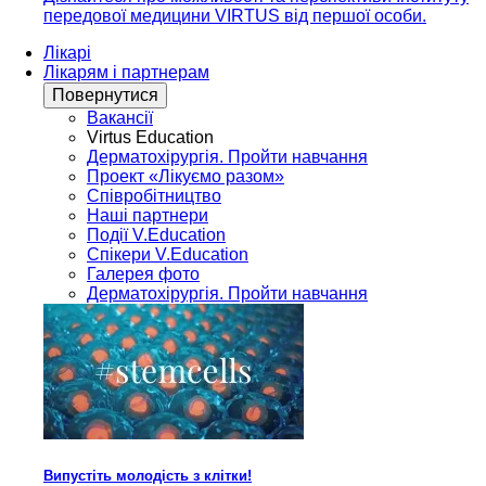
передової медицини VIRTUS від першої особи.
Лікарі
Лікарям і партнерам
Повернутися
Вакансії
Virtus Education
Дерматохірургія. Пройти навчання
Проект «Лікуємо разом»
Співробітництво
Наші партнери
Події V.Education
Спікери V.Education
Галерея фото
Дерматохірургія. Пройти навчання
Випустіть молодість з клітки!