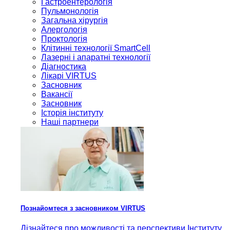
Гастроентерологія
Пульмонологія
Загальна хірургія
Алергологія
Проктологія
Клітинні технології SmartCell
Лазерні і апаратні технології
Діагностика
Лікарі VIRTUS
Засновник
Вакансії
Засновник
Історія інституту
Наші партнери
Познайомтеся з засновником VIRTUS
Дізнайтеся про можливості та перспективи Інституту