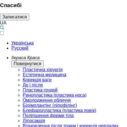
Спасибі
Записатися
UA
Українська
Русский
#краса
Краса
Повернутися
Пластична хірургія
Естетична медицина
Корекція ваги
До і після
Пластика грудей
Ринопластика (пластика носа)
Омолодження обличчя
Біоімплантінг (ліпофілінг)
Блефаропластика (пластика повік)
Поліпшення форми тіла
Ліпосакція
Відновлення після травм і корекція невдалих