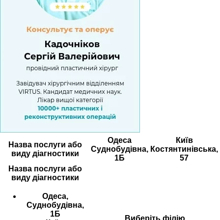
Одеса
Київ
Назва послуги або
Суднобудівна,
Костянтинівська,
виду діагностики
1Б
57
Назва послуги або
виду діагностики
Одеса,
Суднобудівна,
1Б
Виберіть філію