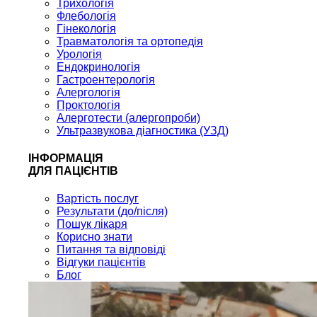
Трихологія
Флебологія
Гінекологія
Травматологія та ортопедія
Урологія
Ендокринологія
Гастроентерологія
Алергологія
Проктологія
Алерготести (алергопроби)
Ультразвукова діагностика (УЗД)
ІНФОРМАЦІЯ
ДЛЯ ПАЦІЄНТІВ
Вартість послуг
Результати (до/після)
Пошук лікаря
Корисно знати
Питання та відповіді
Відгуки пацієнтів
Блог