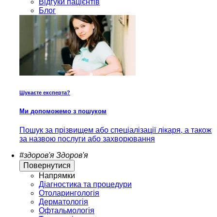
Відгуки пацієнтів
Блог
Шукаєте експерта?
Ми допоможемо з пошуком
Пошук за прізвищем або спеціалізації лікаря, а також
за назвою послуги або захворювання
#здоров'я
Здоров'я
Повернутися
Напрямки
Діагностика та процедури
Отоларингологія
Дерматологія
Офтальмологія