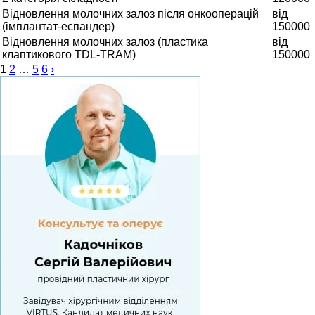
Відновлення молочних залоз після онкооперацій
від
(імплантат-еспандер)
150000
Відновлення молочних залоз (пластика
від
клаптикового TDL-TRAM)
150000
1
2
…
5
6
›