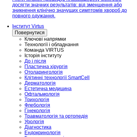
досягти значних результатів: від зменшення або
зникнення клінічно значущих симптомів хвороб до
повного одужання.
Інститут Virtus
Повернутися
Ключові напрямки
Технології і обладнання
Команда VIRTUS
Історія інституту
До і після
Пластична хірургія
Отоларингологія
Клітинні технології SmartCell
Дерматологія
Естетична медицина
Офтальмологія
Трихологія
Флебологія
Гінекологія
Травматологія та ортопедія
Урологія
Діагностика
Ендокринологія