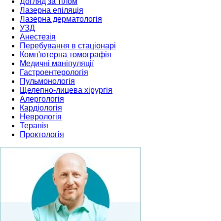
Догляд за тілом
Лазерна епіляція
Лазерна дерматологія
УЗД
Анестезія
Перебування в стаціонарі
Комп'ютерна томографія
Медичні маніпуляції
Гастроентерологія
Пульмонологія
Щелепно-лицева хірургія
Алергологія
Кардіологія
Неврологія
Терапія
Проктологія