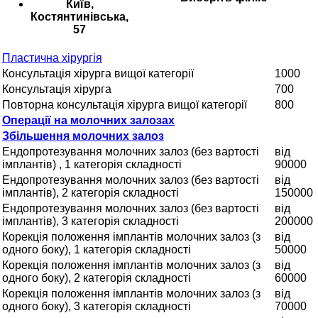
Київ,
Костянтинівська,
57
Пластична хірургія
Консультація хірурга вищої категорії
1000
Консультація хірурга
700
Повторна консультація хірурга вищої категорії
800
Операції на молочних залозах
Збільшення молочних залоз
Ендопротезування молочних залоз (без вартості
від
імплантів) , 1 категорія складності
90000
Ендопротезування молочних залоз (без вартості
від
імплантів), 2 категорія складності
150000
Ендопротезування молочних залоз (без вартості
від
імплантів), 3 категорія складності
200000
Корекція положення імплантів молочних залоз (з
від
одного боку), 1 категорія складності
50000
Корекція положення імплантів молочних залоз (з
від
одного боку), 2 категорія складності
60000
Корекція положення імплантів молочних залоз (з
від
одного боку), 3 категорія складності
70000