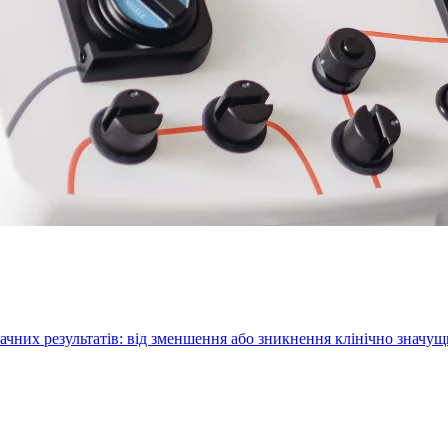
ачних результатів: від зменшення або зникнення клінічно значу