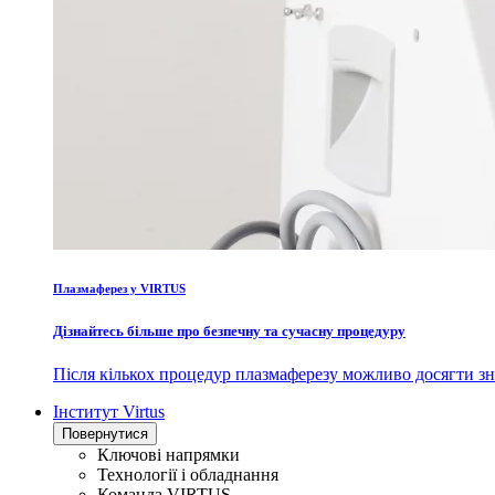
Плазмаферез у VIRTUS
Дізнайтесь більше про безпечну та сучасну процедуру
Після кількох процедур плазмаферезу можливо досягти зн
Інститут Virtus
Повернутися
Ключові напрямки
Технології і обладнання
Команда VIRTUS