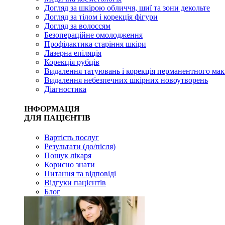
Догляд за шкірою обличчя, шиї та зони декольте
Догляд за тілом і корекція фігури
Догляд за волоссям
Безопераційне омолодження
Профілактика старіння шкіри
Лазерна епіляція
Корекція рубців
Видалення татуювань і корекція перманентного мак
Видалення небезпечних шкірних новоутворень
Діагностика
ІНФОРМАЦІЯ
ДЛЯ ПАЦІЄНТІВ
Вартість послуг
Результати (до/після)
Пошук лікаря
Корисно знати
Питання та відповіді
Відгуки пацієнтів
Блог