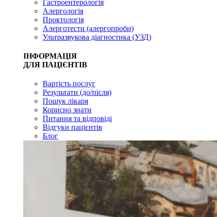
Гастроентерологія
Алергологія
Проктологія
Алерготести (алергопроби)
Ультразвукова діагностика (УЗД)
ІНФОРМАЦІЯ
ДЛЯ ПАЦІЄНТІВ
Вартість послуг
Результати (до/після)
Пошук лікаря
Корисно знати
Питання та відповіді
Відгуки пацієнтів
Блог