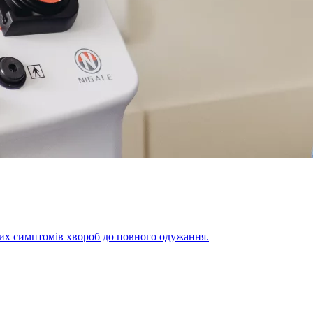
щих симптомів хвороб до повного одужання.