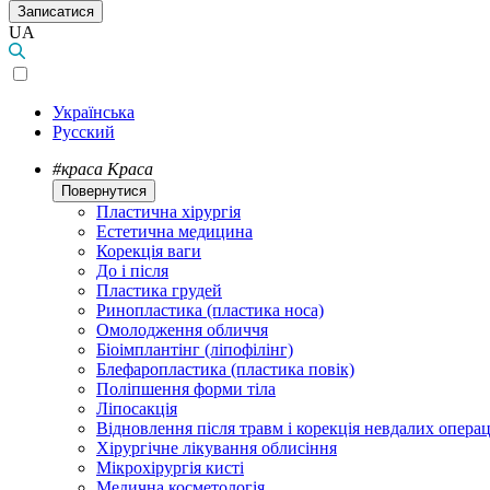
Записатися
UA
Українська
Русский
#краса
Краса
Повернутися
Пластична хірургія
Естетична медицина
Корекція ваги
До і після
Пластика грудей
Ринопластика (пластика носа)
Омолодження обличчя
Біоімплантінг (ліпофілінг)
Блефаропластика (пластика повік)
Поліпшення форми тіла
Ліпосакція
Відновлення після травм і корекція невдалих операц
Хірургічне лікування облисіння
Мікрохірургія кисті
Медична косметологія