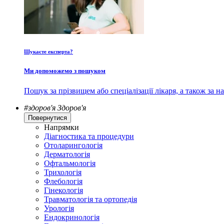
Шукаєте експерта?
Ми допоможемо з пошуком
Пошук за прізвищем або спеціалізації лікаря, а також за
#здоров'я
Здоров'я
Повернутися
Напрямки
Діагностика та процедури
Отоларингологія
Дерматологія
Офтальмологія
Трихологія
Флебологія
Гінекологія
Травматологія та ортопедія
Урологія
Ендокринологія