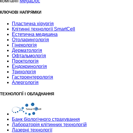
компанії
MegaDoc
КЛЮЧОВІ НАПРЯМКИ
Пластична хірургія
Клітинні технології SmartCell
Естетична медицина
Отоларингологія
Гінекологія
Дерматологія
Офтальмологія
Проктологія
Ендокринологія
Трихологія
Гастроентерологія
Алергологія
ТЕХНОЛОГІЇ І ОБЛАДНАННЯ
Банк бiологiчного страхування
Лабораторія клітинних технологій
Лазерні технології