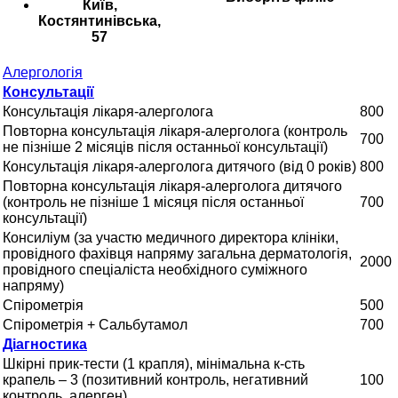
Київ,
Костянтинівська,
57
Алергологія
Консультації
Консультація лікаря-алерголога
800
Повторна консультація лікаря-алерголога (контроль
700
не пізніше 2 місяців після останньої консультації)
Консультація лікаря-алерголога дитячого (від 0 років)
800
Повторна консультація лікаря-алерголога дитячого
(контроль не пізніше 1 місяця після останньої
700
консультації)
Консиліум (за участю медичного директора клініки,
провідного фахівця напряму загальна дерматологія,
2000
провідного спеціаліста необхідного суміжного
напряму)
Спірометрія
500
Спірометрія + Сальбутамол
700
Діагностика
Шкірні прик-тести (1 крапля), мінімальна к-сть
крапель – 3 (позитивний контроль, негативний
100
контроль, алерген)