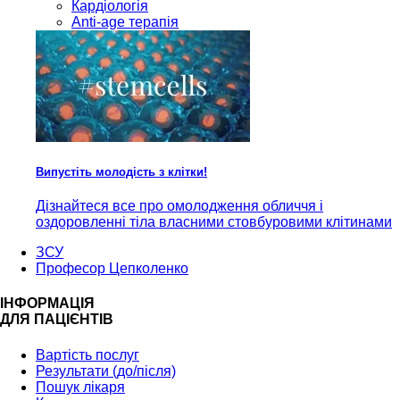
Кардiологія
Anti-age терапія
Випустіть молодість з клітки!
Дізнайтеся все про омолодження обличчя і
оздоровленні тіла власними стовбуровими клітинами
ЗСУ
Професор Цепколенко
ІНФОРМАЦІЯ
ДЛЯ ПАЦІЄНТІВ
Вартість послуг
Результати (до/після)
Пошук лікаря