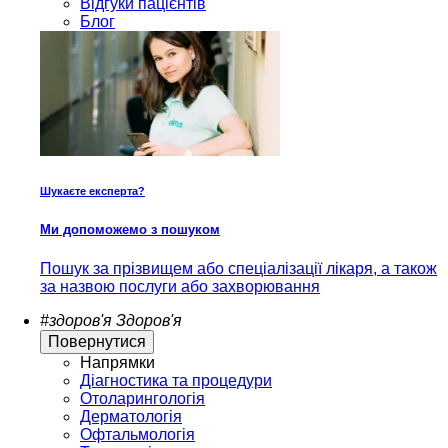
Відгуки пацієнтів
Блог
Шукаєте експерта?
Ми допоможемо з пошуком
Пошук за прізвищем або спеціалізації лікаря, а також
за назвою послуги або захворювання
#здоров'я
Здоров'я
Повернутися
Напрямки
Діагностика та процедури
Отоларингологія
Дерматологія
Офтальмологія