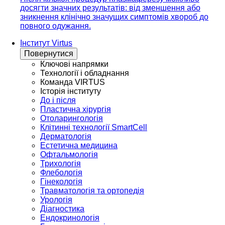
досягти значних результатів: від зменшення або
зникнення клінічно значущих симптомів хвороб до
повного одужання.
Інститут Virtus
Повернутися
Ключові напрямки
Технології і обладнання
Команда VIRTUS
Історія інституту
До і після
Пластична хірургія
Отоларингологія
Клітинні технології SmartCell
Дерматологія
Естетична медицина
Офтальмологія
Трихологія
Флебологія
Гінекологія
Травматологія та ортопедія
Урологія
Діагностика
Ендокринологія