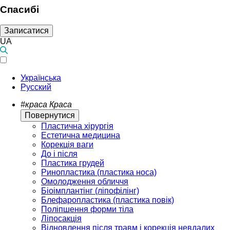
Спасибі
Записатися
UA
Українська
Русский
#краса
Краса
Повернутися
Пластична хірургія
Естетична медицина
Корекція ваги
До і після
Пластика грудей
Ринопластика (пластика носа)
Омолодження обличчя
Біоімплантінг (ліпофілінг)
Блефаропластика (пластика повік)
Поліпшення форми тіла
Ліпосакція
Відновлення після травм і корекція невдалих