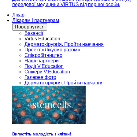
передової медицини VIRTUS від першої особи.
Лікарі
Лікарям і партнерам
Повернутися
Вакансії
Virtus Education
Дерматохірургія. Пройти навчання
Проект «Лікуємо разом»
Співробітництво
Наші партнери
Події V.Education
Спікери V.Education
Галерея фото
Дерматохірургія. Пройти навчання
Випустіть молодість з клітки!