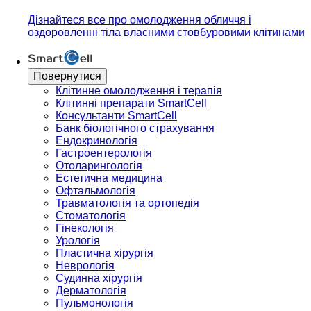
Дізнайтеся все про омолодження обличчя і
оздоровленні тіла власними стовбуровими клітинами
Повернутися
Клітинне омолодження і терапія
Клітинні препарати SmartCell
Консультанти SmartCell
Банк бiологiчного страхування
Ендокринологія
Гастроентерологія
Отоларингологія
Естетична медицина
Офтальмологія
Травматологія та ортопедія
Стоматологія
Гінекологія
Урологія
Пластична хірургія
Неврологія
Судинна хірургія
Дерматологія
Пульмонологія