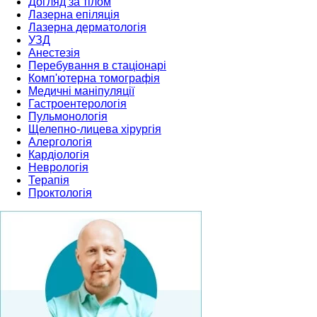
Догляд за тілом
Лазерна епіляція
Лазерна дерматологія
УЗД
Анестезія
Перебування в стаціонарі
Комп'ютерна томографія
Медичні маніпуляції
Гастроентерологія
Пульмонологія
Щелепно-лицева хірургія
Алергологія
Кардіологія
Неврологія
Терапія
Проктологія