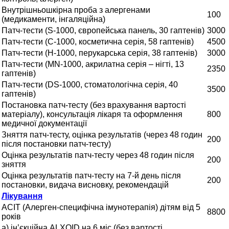
Внутрішньошкірна проба з алергенами
100
(медикаменти, інгаляційна)
Патч-тести (S-1000, європейська панель, 30 гаптенів)
3000
Патч-тести (С-1000, косметична серія, 58 гаптенів)
4500
Патч-тести (Н-1000, перукарська серія, 38 гаптенів)
3000
Патч-тести (MN-1000, акрилатна серія – нігті, 13
2350
гаптенів)
Патч-тести (DS-1000, стоматологічна серія, 40
3500
гаптенів)
Постановка патч-тесту (без врахування вартості
матеріалу), консультація лікаря та оформлення
800
медичної документації
Зняття патч-тесту, оцінка результатів (через 48 годин
200
після постановки патч-тесту)
Оцінка результатів патч-тесту через 48 годин після
200
зняття
Оцінка результатів патч-тесту на 7-й день після
200
постановки, видача висновку, рекомендацій
Лікування
АСІТ (Алерген-специфічна імунотерапія) дітям від 5
8800
років
а) ін’єкційна ALXOID на 6 міс (без вартості