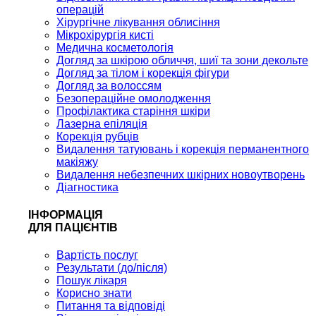
операцій
Хірургічне лікування облисіння
Мікрохірургія кисті
Медична косметологія
Догляд за шкірою обличчя, шиї та зони декольте
Догляд за тілом і корекція фігури
Догляд за волоссям
Безопераційне омолодження
Профілактика старіння шкіри
Лазерна епіляція
Корекція рубців
Видалення татуювань і корекція перманентного
макіяжу
Видалення небезпечних шкірних новоутворень
Діагностика
ІНФОРМАЦІЯ
ДЛЯ ПАЦІЄНТІВ
Вартість послуг
Результати (до/після)
Пошук лікаря
Корисно знати
Питання та відповіді