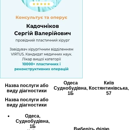
Одеса
Київ
Назва послуги або
Суднобудівна,
Костянтинівська,
виду діагностики
1Б
57
Назва послуги або
виду діагностики
Одеса,
Суднобудівна,
1Б
Виберіть філію