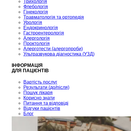
Трихологія
Флебологія
Гінекологія
Травматологія та ортопедія
Урологія
Ендокринологія
Гастроентерологія
Алергологія
Проктологія
Алерготести (алергопроби)
Ультразвукова діагностика (УЗД)
ІНФОРМАЦІЯ
ДЛЯ ПАЦІЄНТІВ
Вартість послуг
Результати (до/після)
Пошук лікаря
Корисно знати
Питання та відповіді
Відгуки пацієнтів
Блог