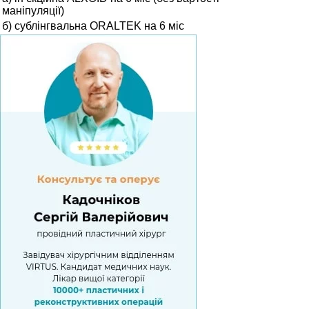
маніпуляції)
б) cублінгвальна ORALTEK на 6 міс