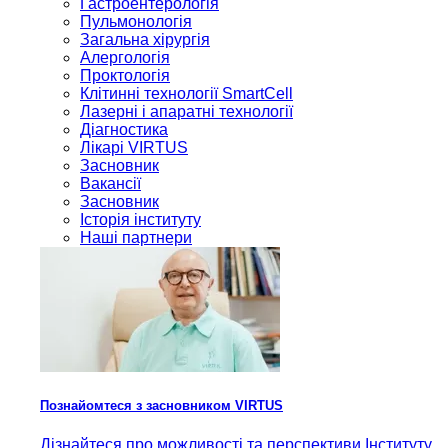
Гастроентерологія
Пульмонологія
Загальна хірургія
Алергологія
Проктологія
Клітинні технології SmartCell
Лазерні і апаратні технології
Діагностика
Лікарі VIRTUS
Засновник
Вакансії
Засновник
Історія інституту
Наші партнери
Познайомтеся з засновником VIRTUS
Дізнайтеся про можливості та перспективи Інституту