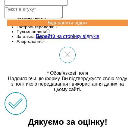
Лазернi технологіï
Неврологія
Діагностика
Корекція ваги
Ендокринологія
Відправити відгук
Гастроентерологія
Пульмонологія
Перейти на сторінку відгуків
Загальна хірургія
Алергологія
* Обов'язкові поля
Надсилаючи цю форму, Ви підтверджуєте свою згоду
з політикою передавання і використання даних на
цьому сайті.
Дякуємо за оцінку!