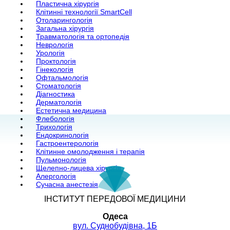
Пластична хірургія
Клітинні технології SmartCell
Отоларингологія
Загальна хірургія
Травматологія та ортопедія
Неврологія
Урологія
Проктологія
Гінекологія
Офтальмологія
Стоматологія
Діагностика
Дерматологія
Естетична медицина
Флебологія
Трихологія
Ендокринологія
Гастроентерологія
Клітинне омолодження і терапія
Пульмонологія
Щелепно-лицева хірургія
Алергологія
Сучасна анестезія
ІНСТИТУТ ПЕРЕДОВОЇ МЕДИЦИНИ
Одеса
вул. Суднобудівна, 1Б