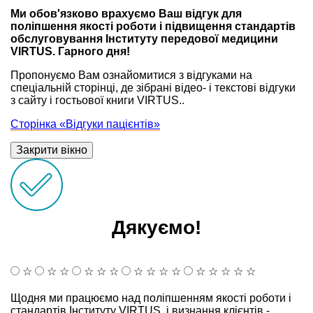
Ми обов'язково врахуємо Ваш відгук для
поліпшення якості роботи і підвищення стандартів
обслуговування Інституту передової медицини
VIRTUS. Гарного дня!
Пропонуємо Вам ознайомитися з відгуками на
спеціальній сторінці, де зібрані відео- і текстові відгуки
з сайту і гостьової книги VIRTUS..
Сторінка «Відгуки пацієнтів»
Закрити вікно
Дякуємо!
☆
☆
☆
☆
☆
☆
☆
☆
☆
☆
☆
☆
☆
☆
☆
Щодня ми працюємо над поліпшенням якості роботи і
стандартів Інституту VIRTUS, і визнання клієнтів -