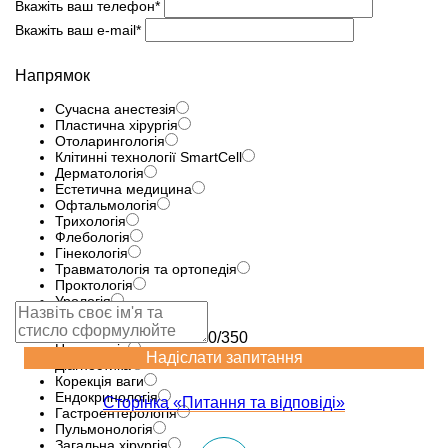
Вкажіть ваш телефон*
Вкажіть ваш e-mail*
Напрямок
Сучасна анестезія
Пластична хірургія
Отоларингологія
Клітинні технології SmartCell
Дерматологія
Естетична медицина
Офтальмологія
Трихологія
Флебологія
Гінекологія
Травматологія та ортопедія
Проктологія
Урологія
Еферентна терапія
Лазернi технологіï
0/350
Неврологія
Надіслати запитання
Діагностика
Корекція ваги
Ендокринологія
Сторінка «Питання та відповіді»
Гастроентерологія
Пульмонологія
Загальна хірургія