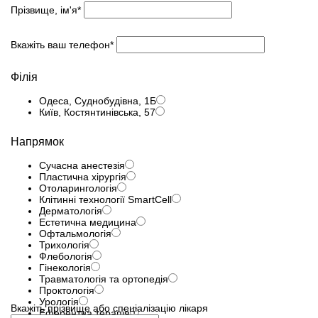
Прізвище, ім'я*
Вкажіть ваш телефон*
Філія
Одеса, Суднобудівна, 1Б
Київ, Костянтинівська, 57
Напрямок
Сучасна анестезія
Пластична хірургія
Отоларингологія
Клітинні технології SmartCell
Дерматологія
Естетична медицина
Офтальмологія
Трихологія
Флебологія
Гінекологія
Травматологія та ортопедія
Проктологія
Урологія
Вкажіть прізвище або спеціалізацію лікаря
Еферентна терапія