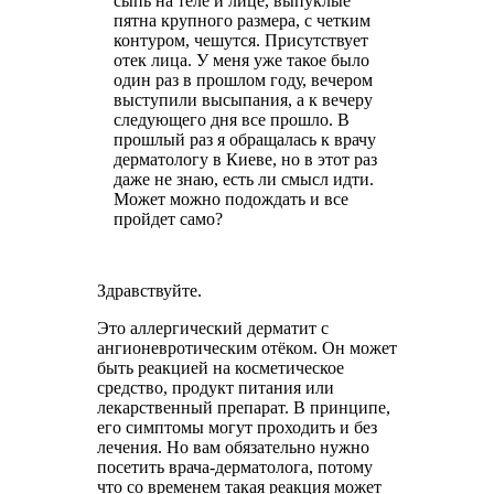
сыпь на теле и лице, выпуклые
пятна крупного размера, с четким
контуром, чешутся. Присутствует
отек лица. У меня уже такое было
один раз в прошлом году, вечером
выступили высыпания, а к вечеру
следующего дня все прошло. В
прошлый раз я обращалась к врачу
дерматологу в Киеве, но в этот раз
даже не знаю, есть ли смысл идти.
Может можно подождать и все
пройдет само?
Здравствуйте.
Это аллергический дерматит с
ангионевротическим отёком. Он может
быть реакцией на косметическое
средство, продукт питания или
лекарственный препарат. В принципе,
его симптомы могут проходить и без
лечения. Но вам обязательно нужно
посетить врача-дерматолога, потому
что со временем такая реакция может