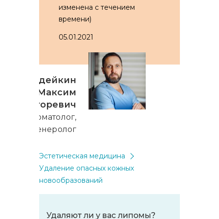
изменена с течением
времени)
05.01.2021
Гордейкин
Максим
Игоревич
Дерматолог,
дерматовенеролог
Эстетическая медицина
Удаление опасных кожных
новообразований
Удаляют ли у вас липомы?