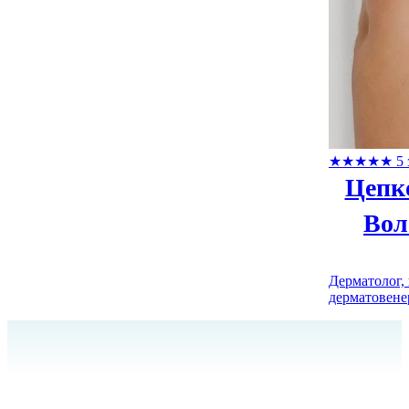
★
★
★
★
★
5 
Цепк
Вол
Дерматолог, 
дерматовене