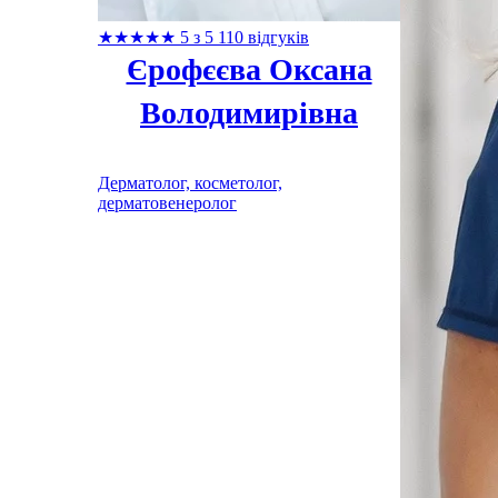
★
★
★
★
★
5 з 5
110 відгуків
Єрофєєва Оксана
Володимирівна
Дерматолог, косметолог,
дерматовенеролог