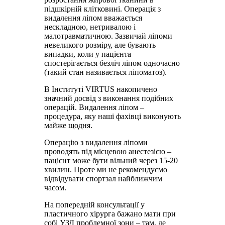
підшкірній клітковині. Операція з
видалення ліпом вважається
нескладною, нетривалою і
малотравматичною. Зазвичай ліпоми
невеликого розміру, але бувають
випадки, коли у пацієнта
спостерігається безліч ліпом одночасно
(такий стан називається ліпоматоз).
В Інституті VIRTUS накопичено
значний досвід з виконання подібних
операцій. Видалення ліпом –
процедура, яку наші фахівці виконують
майже щодня.
Операцію з видалення ліпоми
проводять під місцевою анестезією –
пацієнт може бути вільний через 15-20
хвилин. Проте ми не рекомендуємо
відвідувати спортзал найближчим
часом.
На попередній консультації у
пластичного хірурга бажано мати при
собі УЗД проблемної зони – там, де