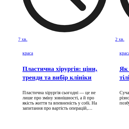
7 хв.
2 хв.
краса
крас
Пластична хірургія: ціни,
Як 
тренди та вибір клініки
тіл
Пластична хірургія сьогодні — це не
Суча
лише про зміну зовнішності, а й про
різн
якість життя та впевненість у собі. На
позб
запитання про вартість операцій,…