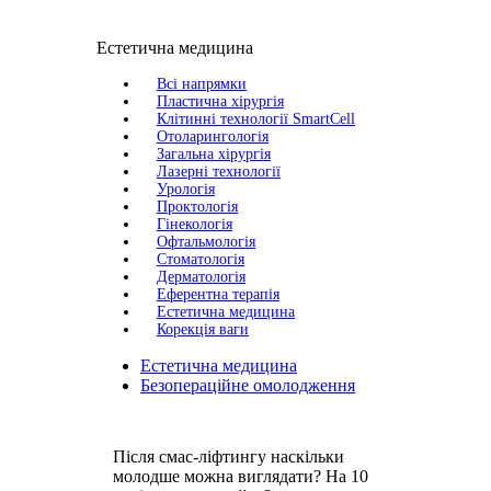
Естетична медицина
Всі напрямки
Пластична хірургія
Клітинні технології SmartCell
Отоларингологія
Загальна хірургія
Лазернi технологіï
Урологія
Проктологія
Гінекологія
Офтальмологія
Стоматологія
Дерматологія
Еферентна терапія
Естетична медицина
Корекція ваги
Естетична медицина
Безопераційне омолодження
Після смас-ліфтингу наскільки
молодше можна виглядати? На 10