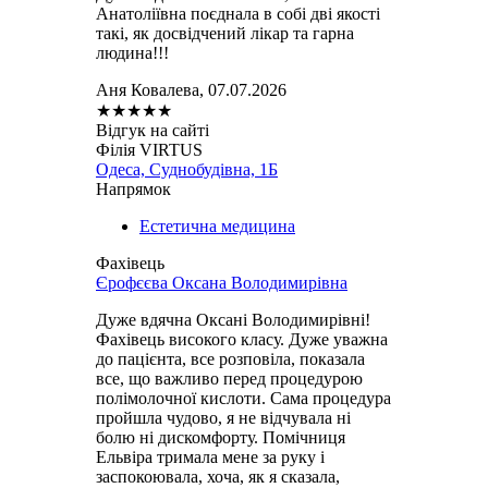
Анатоліївна поєднала в собі дві якості
такі, як досвідчений лікар та гарна
людина!!!
Аня Ковалева, 07.07.2026
★
★
★
★
★
Відгук на сайті
Філія VIRTUS
Одеса, Суднобудівна, 1Б
Напрямок
Естетична медицина
Фахівець
Єрофєєва Оксана Володимирівна
Дуже вдячна Оксані Володимирівні!
Фахівець високого класу. Дуже уважна
до пацієнта, все розповіла, показала
все, що важливо перед процедурою
полімолочної кислоти. Сама процедура
пройшла чудово, я не відчувала ні
болю ні дискомфорту. Помічниця
Ельвіра тримала мене за руку і
заспокоювала, хоча, як я сказала,