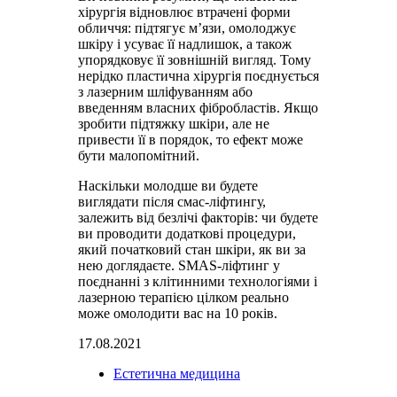
хірургія відновлює втрачені форми
обличчя: підтягує м’язи, омолоджує
шкіру і усуває її надлишок, а також
упорядковує її зовнішній вигляд. Тому
нерідко пластична хірургія поєднується
з лазерним шліфуванням або
введенням власних фібробластів. Якщо
зробити підтяжку шкіри, але не
привести її в порядок, то ефект може
бути малопомітний.
Наскільки молодше ви будете
виглядати після смас-ліфтингу,
залежить від безлічі факторів: чи будете
ви проводити додаткові процедури,
який початковий стан шкіри, як ви за
нею доглядаєте. SMAS-ліфтинг у
поєднанні з клітинними технологіями і
лазерною терапією цілком реально
може омолодити вас на 10 років.
17.08.2021
Естетична медицина