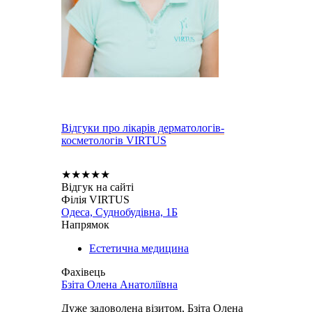
Відгуки про лікарів дерматологів-
косметологів VIRTUS
★
★
★
★
★
Відгук на сайті
Філія VIRTUS
Одеса, Суднобудівна, 1Б
Напрямок
Естетична медицина
Фахівець
Бзіта Олена Анатоліївна
Дуже задоволена візитом, Бзіта Олена