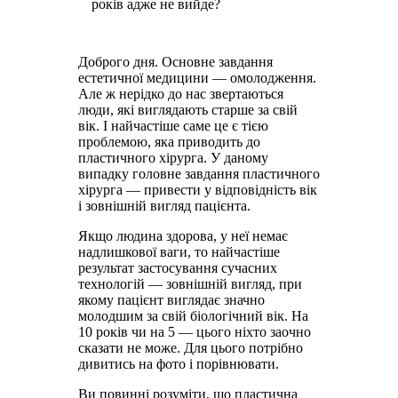
років адже не вийде?
Доброго дня. Основне завдання
естетичної медицини — омолодження.
Але ж нерідко до нас звертаються
люди, які виглядають старше за свій
вік. І найчастіше саме це є тією
проблемою, яка приводить до
пластичного хірурга. У даному
випадку головне завдання пластичного
хірурга — привести у відповідність вік
і зовнішній вигляд пацієнта.
Якщо людина здорова, у неї немає
надлишкової ваги, то найчастіше
результат застосування сучасних
технологій — зовнішній вигляд, при
якому пацієнт виглядає значно
молодшим за свій біологічний вік. На
10 років чи на 5 — цього ніхто заочно
сказати не може. Для цього потрібно
дивитись на фото і порівнювати.
Ви повинні розуміти, що пластична