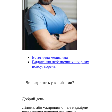
Естетична медицина
Видалення небезпечних шкірних
новоутворень
Чи видаляють у вас ліпоми?
Добрий день.
Ліпома, або «жировик», – це надмірне
розростання жирової тканини в