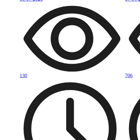
130
706