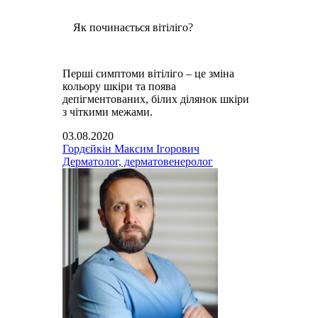
Як починається вітіліго?
Перші симптоми вітіліго – це зміна
кольору шкіри та поява
депігментованих, білих ділянок шкіри
з чіткими межами.
03.08.2020
Гордєйкін Максим Ігорович
Дерматолог, дерматовенеролог