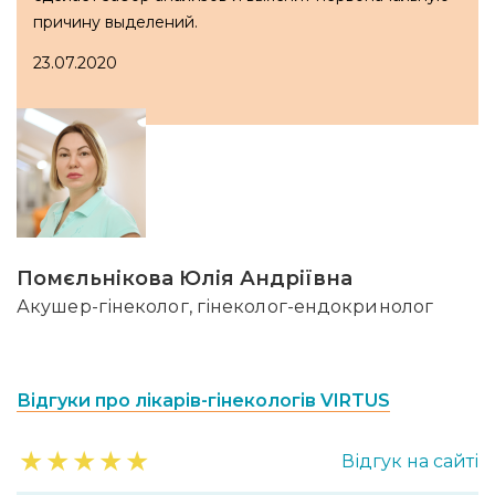
причину выделений.
23.07.2020
Помєльнікова Юлія Андріївна
Акушер-гінеколог, гінеколог-ендокринолог
Відгуки про лікарів-гінекологів VIRTUS
★
★
★
★
★
Відгук на сайті