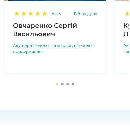
★
★
★
★
★
5 з 5
179 відгуків
Овчаренко Сергій
К
Васильович
Л
Акушер-гінеколог, гінеколог, гінеколог-
Аку
ендокринолог
лап