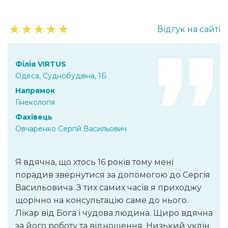
★
★
★
★
★
Відгук на сайті
Філія VIRTUS
Одеса, Суднобудівна, 1Б
Напрямок
Гінекологія
Фахівець
Овчаренко Сергій Васильович
Я вдячна, що хтось 16 років тому мені
порадив звернутися за допомогою до Сергія
Васильовича. З тих самих часів я приходжу
щорічно на консультацію саме до нього.
Лікар від Бога і чудова людина. Щиро вдячна
за його роботу та відношення. Низький уклін.