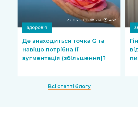
23-06-2026
266
4 хв.
здоров'я
з
Де знаходиться точка G та
Гі
навіщо потрібна її
ві
аугментація (збільшення)?
пи
Всі статті блогу