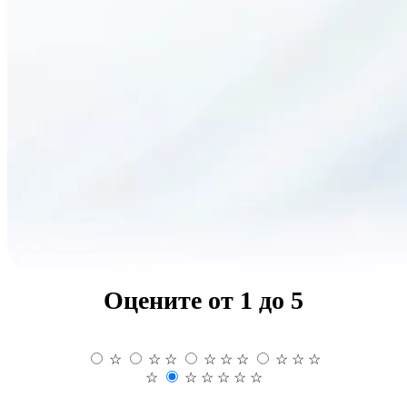
Оцените от 1 до 5
☆
☆
☆
☆
☆
☆
☆
☆
☆
☆
☆
☆
☆
☆
☆