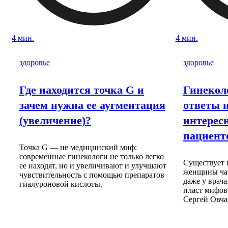
4 мин.
4 мин.
здоровье
здоровье
Где находится точка G и
Гинеколо
зачем нужна ее аугментация
ответы 
(увеличение)?
интерес
пациент
Точка G — не медицинский миф:
современные гинекологи не только легко
Существует 
ее находят, но и увеличивают и улучшают
женщины час
чувствительность с помощью препаратов
даже у врач
гиалуроновой кислоты.
пласт мифов 
Сергей Овча