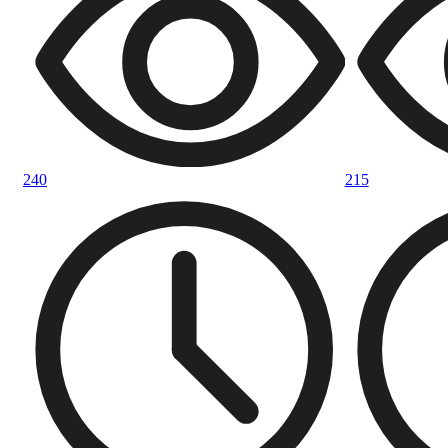
240
215