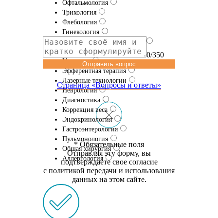
Офтальмология
Трихология
Флебология
Гинекология
Травматология и ортопедия
Проктология
0/350
Урология
Отправить вопрос
Эфферентная терапия
Лазерные технологии
Страница «Вопросы и ответы»
Неврология
Диагностика
Коррекция веса
Эндокринология
Гастроэнтерология
Пульмонология
* Обязательные поля
Общая хирургия
Отправляя эту форму, вы
Аллергология
подтверждаете свое согласие
с политикой передачи и использования
данных на этом сайте.