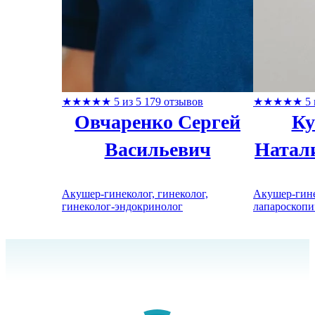
★
★
★
★
★
5 из 5
179 отзывов
★
★
★
★
★
5 
Овчаренко Сергей
Ку
Васильевич
Натал
Акушер-гинеколог, гинеколог,
Акушер-гине
гинеколог-эндокринолог
лапароскопи