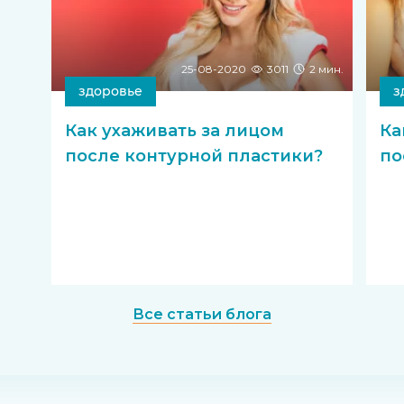
25-08-2020
3011
2 мин.
здоровье
з
Как ухаживать за лицом
Ка
после контурной пластики?
по
Все статьи блога