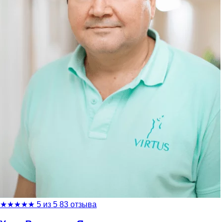
★
★
★
★
★
5 из 5
83 отзыва