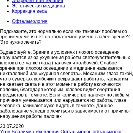
Эфферентная терапия
Эстетическая медицина
Коррекция веса
Офтальмология
Подскажите, это нормально если как таковых проблем со
зрением у меня нет, но когда темно у меня слабее зрение?
Это нужно лечить?
Здравствуйте. Зрение в условиях плохого освещения
нарушается из-за ухудшения работы светочувствительных
клеток в сетчатке глаза (палочек и колбочек). Слабое
зрение при плохом освещении в медицине называется
никталопией или «куриная слепота». Механизм глаза такой,
что в сумерках колбочки прекращают работать, так как им
не хватает света и в этот момент в работу включаются
палочки, благодаря которым человек видит очертания
предметов в темноте. Если количество палочек по любым
причинам уменьшается или нарушается их работа, глаза
человека начинают хуже видеть в темноте. Данное
заболевание успешно лечиться в зависимости от причины
нарушения работы палочек.
23.07.2020
Усов Владимир Яковлевич
Офтальмолог, офтальмолог-