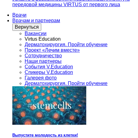
передовой медицины VIRTUS от первого лица
Врачи
Врачам и партнерам
Вернуться
Вакансии
Virtus Education
Дерматохирургия. Пройти обучение
Проект «Лечим вместе»
Сотрудничество
Наши партнеры
События V.Education
Спикеры V.Education
Галерея фото
Дерматохирургия. Пройти обучение
Выпустите молодость из клетки!