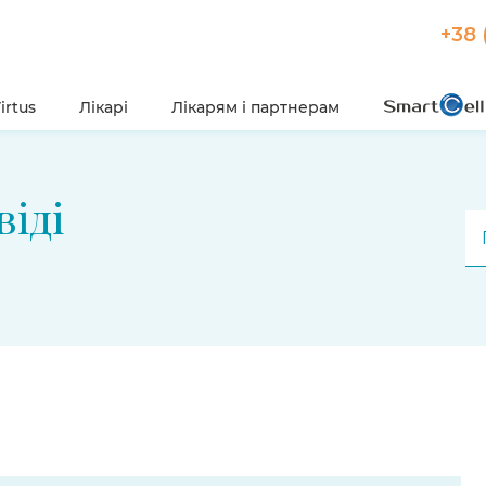
+38 
irtus
Лікарі
Лікарям і партнерам
віді