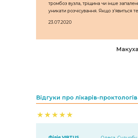
тромбоз вузла, тріщина чи інше запален
уникати розчісування. Якщо з’явиться те
23.07.2020
Макуха
Відгуки про лікарів-проктологі
★
★
★
★
★
Філія VIRTUS
Одеса, Суднобуд