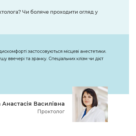
ктолога? Чи боляче проходити огляд у
дискомфорті застосовуються місцеві анестетики.
шу ввечері та зранку. Спеціальних клізм чи дієт
 Анастасія Василівна
Проктолог