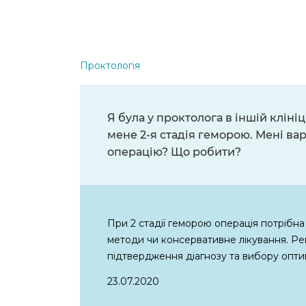
Проктологія
Я була у проктолога в іншій кліні
мене 2-я стадія геморою. Мені вар
операцію? Що робити?
При 2 стадії геморою операція потрібн
методи чи консервативне лікування. Р
підтвердження діагнозу та вибору опти
23.07.2020