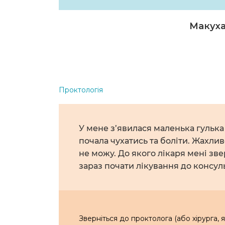
Макуха
Проктологія
У мене з’явилася маленька гулька 
почала чухатись та боліти. Жахливо
не можу. До якого лікаря мені з
зараз почати лікування до консуль
Зверніться до проктолога (або хірурга,