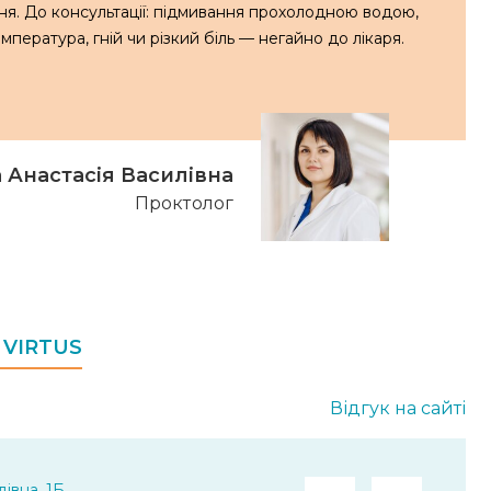
ня. До консультації: підмивання прохолодною водою,
мпература, гній чи різкий біль — негайно до лікаря.
 Анастасія Василівна
Проктолог
в VIRTUS
Відгук на сайті
івна, 1Б