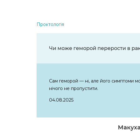
Проктологія
Чи може геморой перерости в ра
Сам геморой — ні, але його симптоми м
нічого не пропустити.
04.08.2025
Макуха