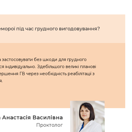
морої під час грудного вигодовування?
а застосовувати без шкоди для грудного
ся індивідуально. Здебільшого великі планові
ршення ГВ через необхідність реабілітації з
я.
 Анастасія Василівна
Проктолог