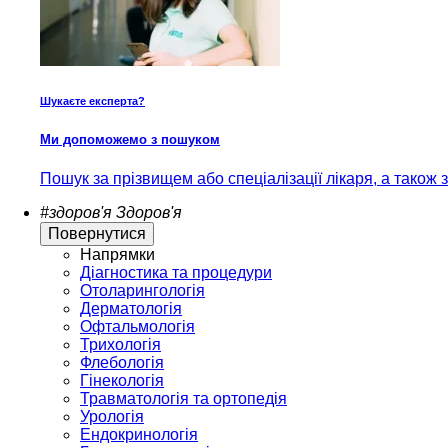
Шукаєте експерта?
Ми допоможемо з пошуком
Пошук за прізвищем або спеціалізації лікаря, а також
#здоров'я
Здоров'я
Повернутися
Напрямки
Діагностика та процедури
Отоларингологія
Дерматологія
Офтальмологія
Трихологія
Флебологія
Гінекологія
Травматологія та ортопедія
Урологія
Ендокринологія