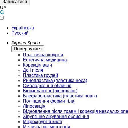
Записатися
UA
Українська
Русский
#краса
Краса
Повернутися
Пластична хірургія
Естетична медицина
Корекція ваги
До і після
Пластика грудей
Ринопластика (пластика носа)
Омолодження обличчя
Біоімплантінг (ліпофілінг)
Блефаропластика (пластика повік)
Поліпшення форми тіла
Ліпосакція
Відновлення після травм і корекція невдалих оп
Хірургічне лікування облисіння
Мікрохірургія кисті
Медична косметологія