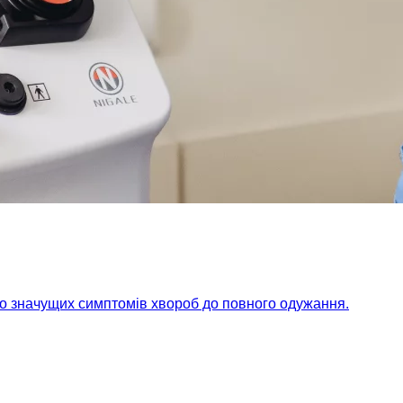
но значущих симптомів хвороб до повного одужання.