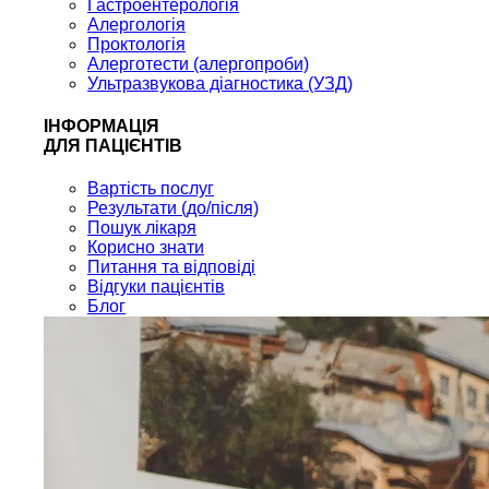
Гастроентерологія
Алергологія
Проктологія
Алерготести (алергопроби)
Ультразвукова діагностика (УЗД)
ІНФОРМАЦІЯ
ДЛЯ ПАЦІЄНТІВ
Вартість послуг
Результати (до/після)
Пошук лікаря
Корисно знати
Питання та відповіді
Відгуки пацієнтів
Блог