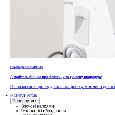
Плазмаферез у VIRTUS
Дізнайтесь більше про безпечну та сучасну процедуру
Після кількох процедур плазмаферезу можливо досягти
Інститут Virtus
Повернутися
Ключові напрямки
Технології і обладнання