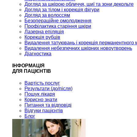
Догляд за шкірою обличчя, шиї та зони декольте
Догляд за тілом і корекція фігури
Догляд за волоссям
Безопераційне омолодження
Профілактика старіння шкіри
Лазерна епіляція
Корекція рубців
Видалення татуювань і корекція перманентного 
Видалення небезпечних шкірних новоутворень
Діагностика
ІНФОРМАЦІЯ
ДЛЯ ПАЦІЄНТІВ
Вартість послуг
Результати (до/після)
Пошук лікаря
Корисно знати
Питання та відповіді
Відгуки пацієнтів
Блог