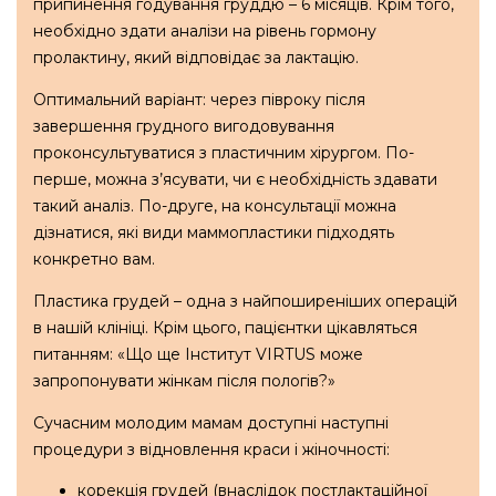
припинення годування груддю – 6 місяців. Крім того,
необхідно здати аналізи на рівень гормону
пролактину, який відповідає за лактацію.
Оптимальний варіант: через півроку після
завершення грудного вигодовування
проконсультуватися з пластичним хірургом. По-
перше, можна з’ясувати, чи є необхідність здавати
такий аналіз. По-друге, на консультації можна
дізнатися, які види маммопластики підходять
конкретно вам.
Пластика грудей – одна з найпоширеніших операцій
в нашій клініці. Крім цього, пацієнтки цікавляться
питанням: «Що ще Інститут VIRTUS може
запропонувати жінкам після пологів?»
Сучасним молодим мамам доступні наступні
процедури з відновлення краси і жіночності:
корекція грудей (внаслідок постлактаційної