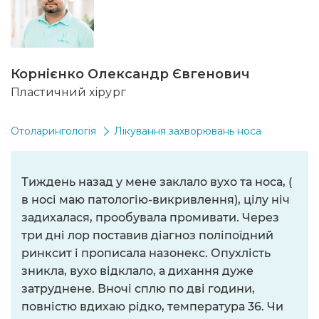
Корнієнко Олександр Євгенович
Пластичний хірург
Отоларингологія
Лікування захворювань носа
Тиждень назад у мене заклало вухо та носа, (
в носі маю патологію-викривлення), цілу ніч
задихалася, прообувала промивати. Через
три дні лор поставив діагноз поліпоїдний
ринксит і прописала назонекс. Опухлість
зникла, вухо відклало, а дихання дуже
затруднене. Вночі сплю по дві години,
повністю вдихаю рідко, температура 36. Чи