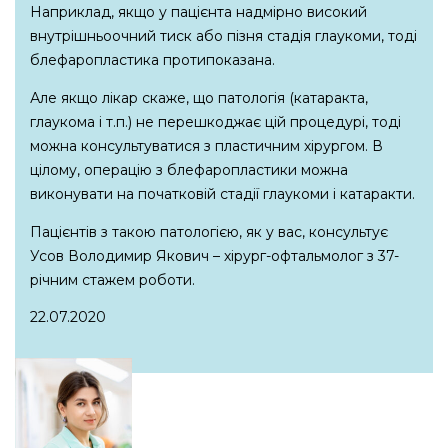
Наприклад, якщо у пацієнта надмірно високий
внутрішньоочний тиск або пізня стадія глаукоми, тоді
блефаропластика протипоказана.
Але якщо лікар скаже, що патологія (катаракта,
глаукома і т.п.) не перешкоджає цій процедурі, тоді
можна консультуватися з пластичним хірургом. В
цілому, операцію з блефаропластики можна
виконувати на початковій стадії глаукоми і катаракти.
Пацієнтів з такою патологією, як у вас, консультує
Усов Володимир Якович – хірург-офтальмолог з 37-
річним стажем роботи.
22.07.2020