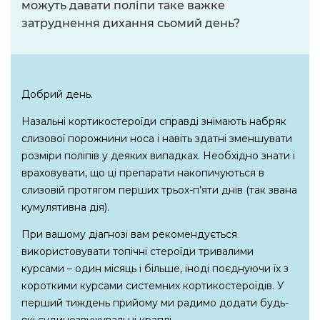
можуть давати поліпи таке важке
затруднення дихання сьомий день?
Добрий день.
Назальні кортикостероїди справді знімають набряк
слизової порожнини носа і навіть здатні зменшувати
розміри поліпів у деяких випадках. Необхідно знати і
враховувати, що ці препарати накопичуються в
слизовій протягом перших трьох-п’яти днів (так звана
кумулятивна дія).
При вашому діагнозі вам рекомендується
використовувати топічні стероїди тривалими
курсами – один місяць і більше, іноді поєднуючи їх з
короткими курсами системних кортикостероїдів. У
перший тиждень прийому ми радимо додати будь-