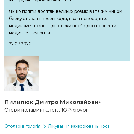
які судинозвужувальні краплі.
Якщо поліпи досягли великих розмірів і таким чином
блокують ваші носові ходи, після попередньої
медикаментозної підготовки необхідно провести
медичне лікування.
22.07.2020
Пилипюк Дмитро Миколайович
Оториноларинголог, ЛОР-хірург
Отоларингологія
Лікування захворювань носа