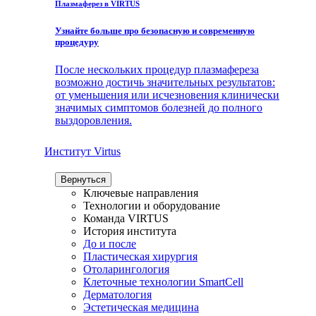
Плазмаферез в VIRTUS
Узнайте больше про безопасную и современную
процедуру
После нескольких процедур плазмафереза
возможно достичь значительных результатов:
от уменьшения или исчезновения клинически
значимых симптомов болезней до полного
выздоровления.
Институт Virtus
Вернуться
Ключевые направления
Технологии и оборудование
Команда VIRTUS
История института
До и после
Пластическая хирургия
Отоларингология
Клеточные технологии SmartCell
Дерматология
Эстетическая медицина