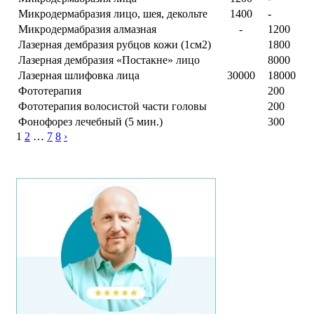
Микродермабразия лицо, шея, декольте
1400
-
Микродермабразия алмазная
-
1200
Лазерная дембразия рубцов кожи (1см2)
1800
Лазерная дембразия «Постакне» лицо
8000
Лазерная шлифовка лица
30000
18000
Фототерапия
200
Фототерапия волосистой части головы
200
Фонофорез лечебный (5 мин.)
300
1
2
…
7
8
›