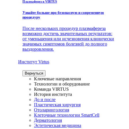
Плазмаферез в VIRTUS
Узнайте больше про безопасную и современную
процедуру
После нескольких процедур плазмафереза
возможно достичь значительных результатов:
от уменьшения или исчезновения клинически
значимых симптомов болезней до полного
выздоровления.
Институт Virtus
Вернуться
Ключевые направления
Технологии и оборудование
Команда VIRTUS
История института
До и после
Пластическая хирургия
Отоларингология
Клеточные технологии SmartCell
Дерматология
Эстетическая медицина