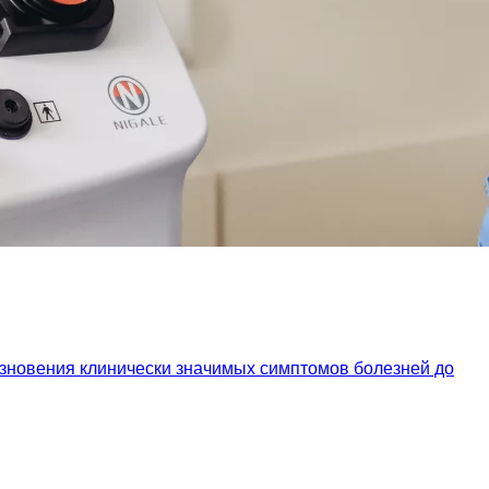
езновения клинически значимых симптомов болезней до