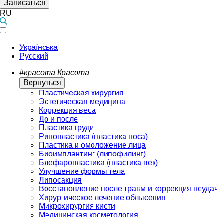
Записаться
RU
Українська
Русский
#красота
Красота
Вернуться
Пластическая хирургия
Эстетическая медицина
Коррекция веса
До и после
Пластика груди
Ринопластика (пластика носа)
Пластика и омоложение лица
Биоимплантинг (липофилинг)
Блефаропластика (пластика век)
Улучшение формы тела
Липосакция
Восстановление после травм и коррекция неуда
Хирургическое лечение облысения
Микрохирургия кисти
Медицинская косметология