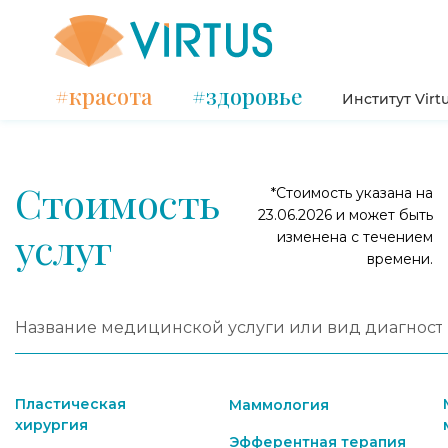
#красота
#здоровье
Институт Virt
Стоимость
*Стоимость указана на
23.06.2026 и может быть
услуг
изменена с течением
времени.
Пластическая
Маммология
хирургия
Эфферентная терапия