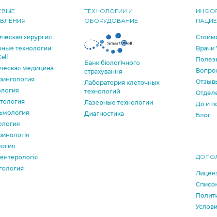
ЕВЫЕ
ТЕХНОЛОГИИ И
ИНФО
АВЛЕНИЯ
ОБОРУДОВАНИЕ
ПАЦИ
ческая хирургия
Стоимо
чные технологии
Врачи 
ell
Полезн
Банк бiологiчного
ическая медицина
Вопрос
страхування
рингология
Отзыв
Лаборатория клеточных
ология
технологий
Отделе
тология
Лазерные технологии
До и п
ьмология
Диагностика
Блог
ология
ринологія
логия
ДОПО
ентерологія
гология
Лиценз
Список
Полити
Услови