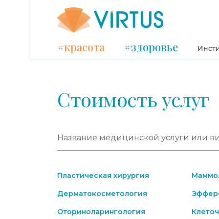
#красота
#здоровье
Инсти
Стоимость услуг
Пластическая хирургия
Маммо
Дерматокосметология
Эффере
Оториноларингология
Клеточ