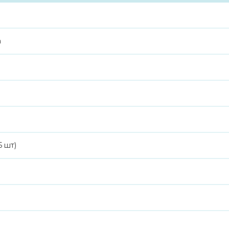
а
5 шт)