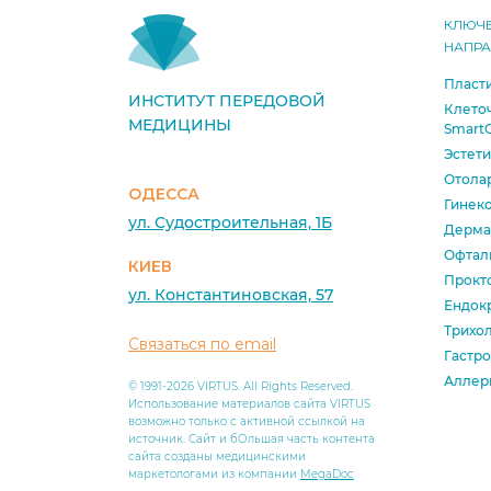
КЛЮЧ
НАПР
Пласти
ИНСТИТУТ ПЕРЕДОВОЙ
Клето
МЕДИЦИНЫ
SmartC
Эстет
Отола
ОДЕССА
Гинек
ул. Судостроительная, 1Б
Дерма
Офтал
КИЕВ
Прокт
ул. Константиновская, 57
Ендок
Трихо
Связаться по email
Гастро
Аллер
© 1991-2026 VIRTUS. All Rights Reserved.
Использование материалов сайта VIRTUS
возможно только с активной ссылкой на
источник. Сайт и бОльшая часть контента
сайта созданы медицинскими
маркетологами из компании
MegaDoc