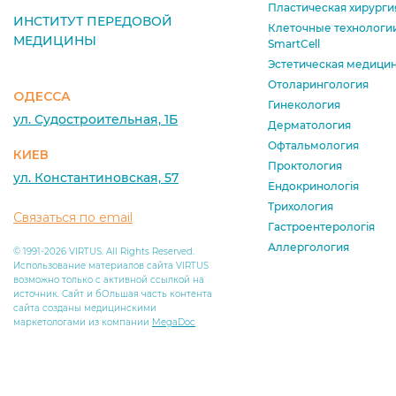
Пластическая хирурги
ИНСТИТУТ ПЕРЕДОВОЙ
Клеточные технологи
МЕДИЦИНЫ
SmartCell
Эстетическая медици
Отоларингология
ОДЕССА
Гинекология
ул. Судостроительная, 1Б
Дерматология
Офтальмология
КИЕВ
Проктология
ул. Константиновская, 57
Ендокринологія
Трихология
Связаться по email
Гастроентерологія
Аллергология
© 1991-2026 VIRTUS. All Rights Reserved.
Использование материалов сайта VIRTUS
возможно только с активной ссылкой на
источник. Сайт и бОльшая часть контента
сайта созданы медицинскими
маркетологами из компании
MegaDoc