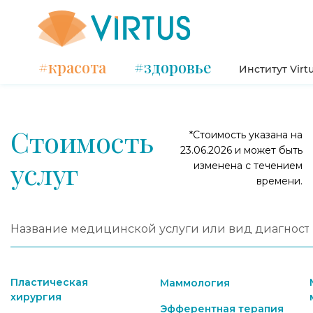
#красота
#здоровье
Институт Virt
Стоимость
*Стоимость указана на
23.06.2026 и может быть
услуг
изменена с течением
времени.
Пластическая
Маммология
хирургия
Эфферентная терапия