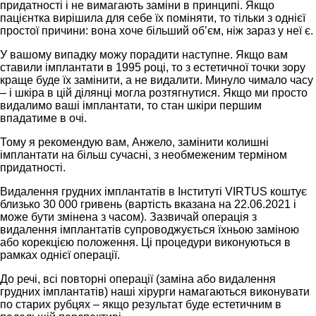
придатності і не вимагають заміни в принципі. Якщо
пацієнтка вирішила для себе їх поміняти, то тільки з однієї
простої причини: вона хоче більший об’єм, ніж зараз у неї є.
У вашому випадку можу порадити наступне. Якщо вам
ставили імплантати в 1995 році, то з естетичної точки зору
краще буде їх замінити, а не видалити. Минуло чимало часу
– і шкіра в цій ділянці могла розтягнутися. Якщо ми просто
видалимо ваші імплантати, то стан шкіри першим
впадатиме в очі.
Тому я рекомендую вам, Анжело, замінити колишні
імплантати на більш сучасні, з необмеженим терміном
придатності.
Видалення грудних імплантатів в Інституті VIRTUS коштує
близько 30 000 гривень (вартість вказана на 22.06.2021 і
може бути змінена з часом). Зазвичай операція з
видалення імплантатів супроводжується їхньою заміною
або корекцією положення. Ці процедури виконуються в
рамках однієї операції.
До речі, всі повторні операції (заміна або видалення
грудних імплантатів) наші хірурги намагаються виконувати
по старих рубцях – якщо результат буде естетичним в