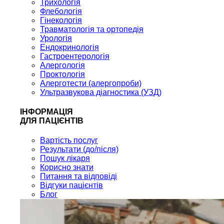
Трихологія
Флебологія
Гінекологія
Травматологія та ортопедія
Урологія
Ендокринологія
Гастроентерологія
Алергологія
Проктологія
Алерготести (алергопроби)
Ультразвукова діагностика (УЗД)
ІНФОРМАЦІЯ
ДЛЯ ПАЦІЄНТІВ
Вартість послуг
Результати (до/після)
Пошук лікаря
Корисно знати
Питання та відповіді
Відгуки пацієнтів
Блог