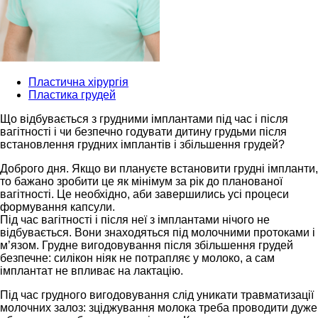
Пластична хірургія
Пластика грудей
Що відбувається з грудними імплантами під час і після
вагітності і чи безпечно годувати дитину грудьми після
встановлення грудних імплантів і збільшення грудей?
Доброго дня. Якщо ви плануєте встановити грудні імпланти,
то бажано зробити це як мінімум за рік до планованої
вагітності. Це необхідно, аби завершились усі процеси
формування капсули.
Під час вагітності і після неї з імплантами нічого не
відбувається. Вони знаходяться під молочними протоками і
м’язом. Грудне вигодовування після збільшення грудей
безпечне: силікон ніяк не потрапляє у молоко, а сам
імплантат не впливає на лактацію.
Під час грудного вигодовування слід уникати травматизації
молочних залоз: зціджування молока треба проводити дуже