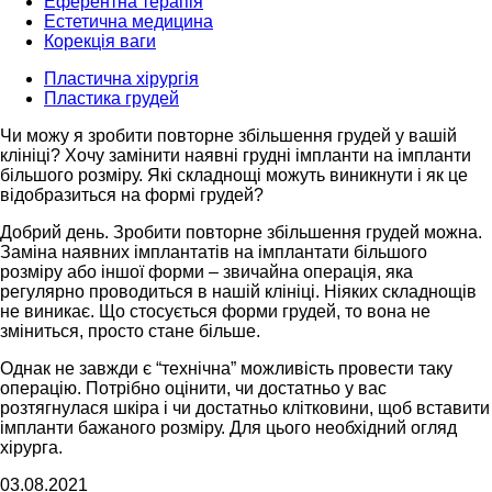
Еферентна терапія
Естетична медицина
Корекція ваги
Пластична хірургія
Пластика грудей
Чи можу я зробити повторне збільшення грудей у ​​вашій
клініці? Хочу замінити наявні грудні імпланти на імпланти
більшого розміру. Які складнощі можуть виникнути і як це
відобразиться на формі грудей?
Добрий день. Зробити повторне збільшення грудей можна.
Заміна наявних імплантатів на імплантати більшого
розміру або іншої форми – звичайна операція, яка
регулярно проводиться в нашій клініці. Ніяких складнощів
не виникає. Що стосується форми грудей, то вона не
зміниться, просто стане більше.
Однак не завжди є “технічна” можливість провести таку
операцію. Потрібно оцінити, чи достатньо у вас
розтягнулася шкіра і чи достатньо клітковини, щоб вставити
імпланти бажаного розміру. Для цього необхідний огляд
хірурга.
03.08.2021