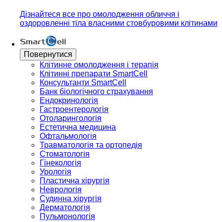
Дізнайтеся все про омолодження обличчя і
оздоровленні тіла власними стовбуровими клітинами
Повернутися
Клітинне омолодження і терапія
Клітинні препарати SmartCell
Консультанти SmartCell
Банк бiологiчного страхування
Ендокринологія
Гастроентерологія
Отоларингологія
Естетична медицина
Офтальмологія
Травматологія та ортопедія
Стоматологія
Гінекологія
Урологія
Пластична хірургія
Неврологія
Судинна хірургія
Дерматологія
Пульмонологія