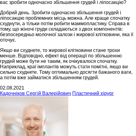
вас зробити одночасно збільшення грудей і ліпосакцію?
Добрий день. Зробити одночасно збільшення грудей і
ліпосакцію проблемних місць можна. Але краще спочатку
схуднути, а тільки потім робити маммопластику. Справа в
тому, що жіночі груди складаються з двох компонентів:
безпосередньо молочної залози і жирової клітковини, яка її
оточує.
Якщо ви схуднете, то жирової клітковини стане трохи
менше. Відповідно, ефект від операції по збільшенню
грудей може бути не таким, як очікувалося спочатку.
Наприклад, краї імплантів можуть стати помітні, якщо ви
сильно схуднете. Тому оптимально досягти бажаного ваги,
а потім вже займатися збільшенням грудей.
02.08.2021
Кадочніков Сергій Валерійович
Пластичний хірург