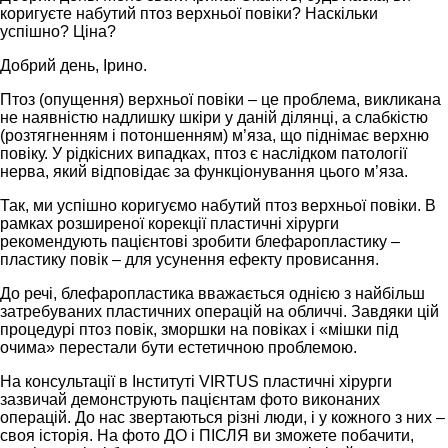
коригуєте набутий птоз верхньої повіки? Наскільки
успішно? Ціна?
Добрий день, Ірино.
Птоз (опущення) верхньої повіки – це проблема, викликана
не наявністю надлишку шкіри у даній ділянці, а слабкістю
(розтягненням і потоншенням) м’яза, що піднімає верхню
повіку. У рідкісних випадках, птоз є наслідком патології
нерва, який відповідає за функціонування цього м’яза.
Так, ми успішно коригуємо набутий птоз верхньої повіки. В
рамках розширеної корекції пластичні хірурги
рекомендують пацієнтові зробити блефаропластику –
пластику повік – для усунення ефекту провисання.
До речі, блефаропластика вважається однією з найбільш
затребуваних пластичних операцій на обличчі. Завдяки цій
процедурі птоз повік, зморшки на повіках і «мішки під
очима» перестали бути естетичною проблемою.
На консультації в Інституті VIRTUS пластичні хірурги
зазвичай демонструють пацієнтам фото виконаних
операцій. До нас звертаються різні люди, і у кожного з них –
своя історія. На фото ДО і ПІСЛЯ ви зможете побачити,