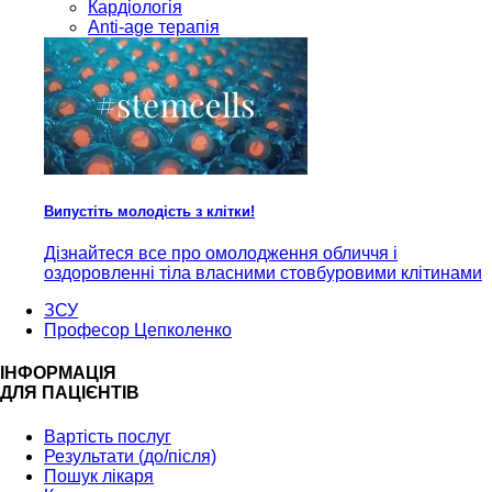
Кардiологія
Anti-age терапія
Випустіть молодість з клітки!
Дізнайтеся все про омолодження обличчя і
оздоровленні тіла власними стовбуровими клітинами
ЗСУ
Професор Цепколенко
ІНФОРМАЦІЯ
ДЛЯ ПАЦІЄНТІВ
Вартість послуг
Результати (до/після)
Пошук лікаря