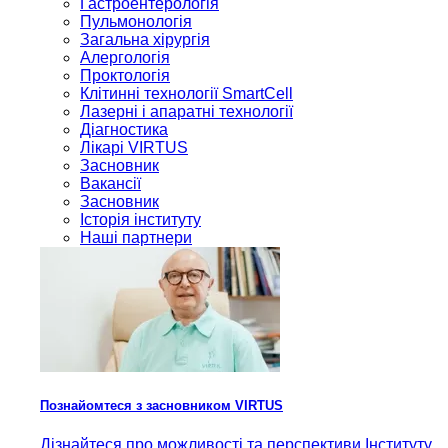
Гастроентерологія
Пульмонологія
Загальна хірургія
Алергологія
Проктологія
Клітинні технології SmartCell
Лазерні і апаратні технології
Діагностика
Лікарі VIRTUS
Засновник
Вакансії
Засновник
Історія інституту
Наші партнери
Познайомтеся з засновником VIRTUS
Дізнайтеся про можливості та перспективи Інституту