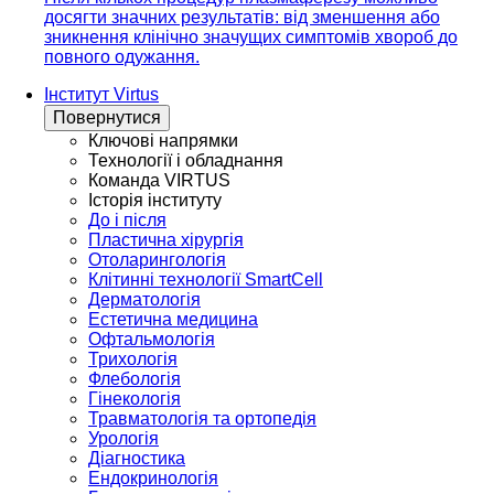
досягти значних результатів: від зменшення або
зникнення клінічно значущих симптомів хвороб до
повного одужання.
Інститут Virtus
Повернутися
Ключові напрямки
Технології і обладнання
Команда VIRTUS
Історія інституту
До і після
Пластична хірургія
Отоларингологія
Клітинні технології SmartCell
Дерматологія
Естетична медицина
Офтальмологія
Трихологія
Флебологія
Гінекологія
Травматологія та ортопедія
Урологія
Діагностика
Ендокринологія