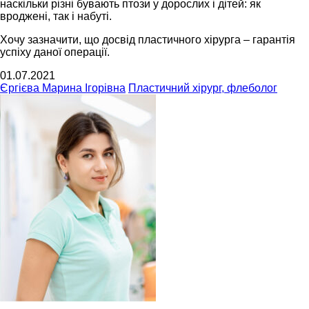
наскільки різні бувають птози у дорослих і дітей: як
вроджені, так і набуті.
Хочу зазначити, що досвід пластичного хірурга – гарантія
успіху даної операції.
01.07.2021
Єргієва Марина Ігорівна
Пластичний хірург, флеболог