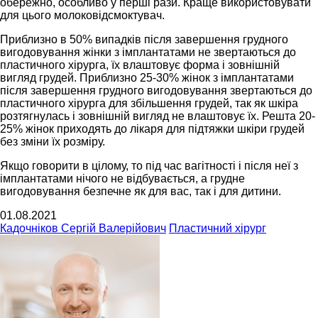
обережно, особливо у перші рази. Краще використовувати
для цього молоковідсмоктувач.
Приблизно в 50% випадків після завершення грудного
вигодовування жінки з імплантатами не звертаються до
пластичного хірурга, їх влаштовує форма і зовнішній
вигляд грудей. Приблизно 25-30% жінок з імплантатами
після завершення грудного вигодовування звертаються до
пластичного хірурга для збільшення грудей, так як шкіра
розтягнулась і зовнішній вигляд не влаштовує їх. Решта 20-
25% жінок приходять до лікаря для підтяжки шкіри грудей
без зміни їх розміру.
Якщо говорити в цілому, то під час вагітності і після неї з
імплантатами нічого не відбувається, а грудне
вигодовування безпечне як для вас, так і для дитини.
01.08.2021
Кадочніков Сергій Валерійович
Пластичний хірург