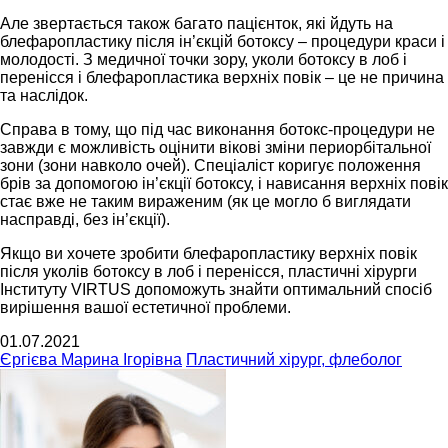
Але звертається також багато пацієнток, які йдуть на
блефаропластику після ін’єкцій ботоксу – процедури краси і
молодості. З медичної точки зору, уколи ботоксу в лоб і
перенісся і блефаропластика верхніх повік – це не причина
та наслідок.
Справа в тому, що під час виконання ботокс-процедури не
завжди є можливість оцінити вікові зміни периорбітальної
зони (зони навколо очей). Спеціаліст коригує положення
брів за допомогою ін’єкції ботоксу, і нависання верхніх повік
стає вже не таким вираженим (як це могло б виглядати
насправді, без ін’єкції).
Якщо ви хочете зробити блефаропластику верхніх повік
після уколів ботоксу в лоб і перенісся, пластичні хірурги
Інституту VIRTUS допоможуть знайти оптимальний спосіб
вирішення вашої естетичної проблеми.
01.07.2021
Єргієва Марина Ігорівна
Пластичний хірург, флеболог