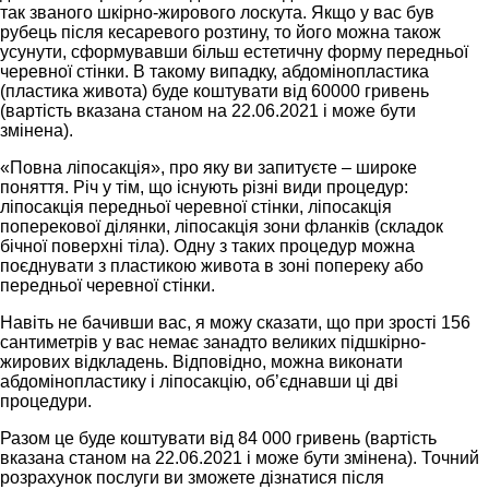
так званого шкірно-жирового лоскута. Якщо у вас був
рубець після кесаревого розтину, то його можна також
усунути, сформувавши більш естетичну форму передньої
черевної стінки. В такому випадку, абдомінопластика
(пластика живота) буде коштувати від 60000 гривень
(вартість вказана станом на 22.06.2021 і може бути
змінена).
«Повна ліпосакція», про яку ви запитуєте – широке
поняття. Річ у тім, що існують різні види процедур:
ліпосакція передньої черевної стінки, ліпосакція
поперекової ділянки, ліпосакція зони фланків (складок
бічної поверхні тіла). Одну з таких процедур можна
поєднувати з пластикою живота в зоні попереку або
передньої черевної стінки.
Навіть не бачивши вас, я можу сказати, що при зрості 156
сантиметрів у вас немає занадто великих підшкірно-
жирових відкладень. Відповідно, можна виконати
абдомінопластику і ліпосакцію, об’єднавши ці дві
процедури.
Разом це буде коштувати від
84 000 гривень
(вартість
вказана станом на 22.06.2021 і може бути змінена). Точний
розрахунок послуги ви зможете дізнатися після