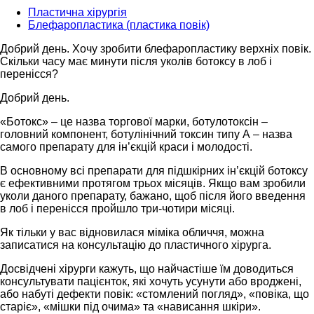
Пластична хірургія
Блефаропластика (пластика повік)
Добрий день. Хочу зробити блефаропластику верхніх повік.
Скільки часу має минути після уколів ботоксу в лоб і
перенісся?
Добрий день.
«Ботокс» – це назва торгової марки, ботулотоксін –
головний компонент, ботулінічний токсин типу А – назва
самого препарату для ін’єкцій краси і молодості.
В основному всі препарати для підшкірних ін’єкцій ботоксу
є ефективними протягом трьох місяців. Якщо вам зробили
уколи даного препарату, бажано, щоб після його введення
в лоб і перенісся пройшло три-чотири місяці.
Як тільки у вас відновилася міміка обличчя, можна
записатися на консультацію до пластичного хірурга.
Досвідчені хірурги кажуть, що найчастіше їм доводиться
консультувати пацієнток, які хочуть усунути або вроджені,
або набуті дефекти повік: «стомлений погляд», «повіка, що
старіє», «мішки під очима» та «нависання шкіри».