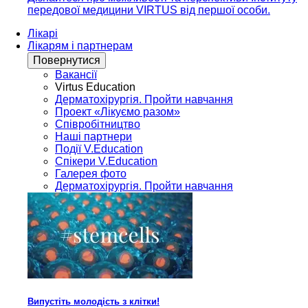
передової медицини VIRTUS від першої особи.
Лікарі
Лікарям і партнерам
Повернутися
Вакансії
Virtus Education
Дерматохірургія. Пройти навчання
Проект «Лікуємо разом»
Співробітництво
Наші партнери
Події V.Education
Спікери V.Education
Галерея фото
Дерматохірургія. Пройти навчання
Випустіть молодість з клітки!