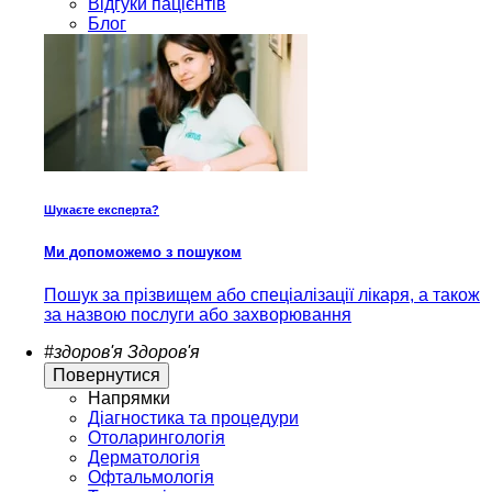
Відгуки пацієнтів
Блог
Шукаєте експерта?
Ми допоможемо з пошуком
Пошук за прізвищем або спеціалізації лікаря, а також
за назвою послуги або захворювання
#здоров'я
Здоров'я
Повернутися
Напрямки
Діагностика та процедури
Отоларингологія
Дерматологія
Офтальмологія