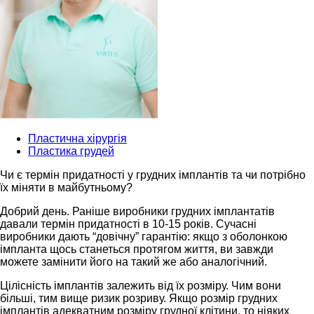
Пластична хірургія
Пластика грудей
Чи є термін придатності у грудних імплантів та чи потрібно
їх міняти в майбутньому?
Добрий день. Раніше виробники грудних імплантатів
давали термін придатності в 10-15 років. Сучасні
виробники дають “довічну” гарантію: якщо з оболонкою
імпланта щось станеться протягом життя, ви завжди
можете замінити його на такий же або аналогічний.
Цілісність імплантів залежить від їх розміру. Чим вони
більші, тим вище ризик розриву. Якщо розмір грудних
імплантів адекватним розміру грудної клітини, то ніяких