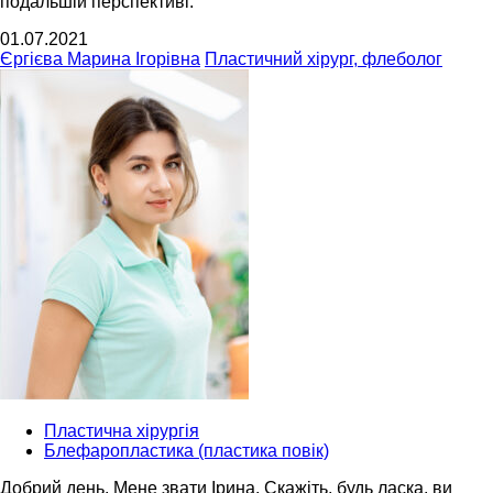
подальшій перспективі.
01.07.2021
Єргієва Марина Ігорівна
Пластичний хірург, флеболог
Пластична хірургія
Блефаропластика (пластика повік)
Добрий день. Мене звати Ірина. Скажіть, будь ласка, ви