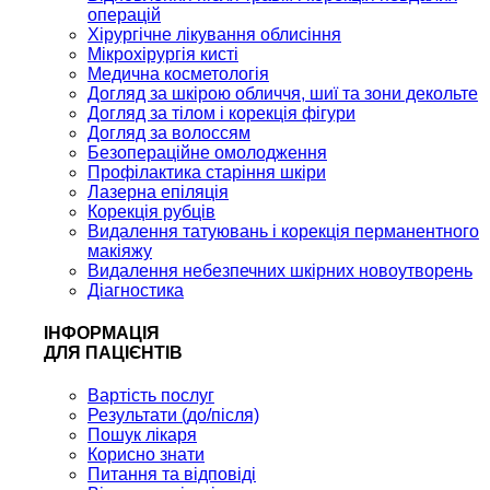
операцій
Хірургічне лікування облисіння
Мікрохірургія кисті
Медична косметологія
Догляд за шкірою обличчя, шиї та зони декольте
Догляд за тілом і корекція фігури
Догляд за волоссям
Безопераційне омолодження
Профілактика старіння шкіри
Лазерна епіляція
Корекція рубців
Видалення татуювань і корекція перманентного
макіяжу
Видалення небезпечних шкірних новоутворень
Діагностика
ІНФОРМАЦІЯ
ДЛЯ ПАЦІЄНТІВ
Вартість послуг
Результати (до/після)
Пошук лікаря
Корисно знати
Питання та відповіді