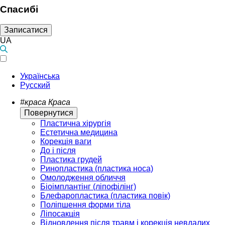
Спасибі
Записатися
UA
Українська
Русский
#краса
Краса
Повернутися
Пластична хірургія
Естетична медицина
Корекція ваги
До і після
Пластика грудей
Ринопластика (пластика носа)
Омолодження обличчя
Біоімплантінг (ліпофілінг)
Блефаропластика (пластика повік)
Поліпшення форми тіла
Ліпосакція
Відновлення після травм і корекція невдалих