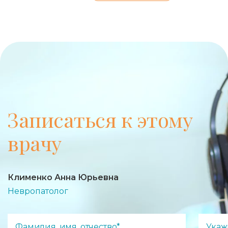
Записаться к этому
врачу
Клименко Анна Юрьевна
Невропатолог
Фамилия, имя, отчество*
Укаж