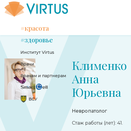
#красота
#здоровье
Институт Virtus
Клименко
Врачи
Анна
Врачам и партнерам
Юрьевна
ВСУ
Невропатолог
Стаж работы (лет): 41.