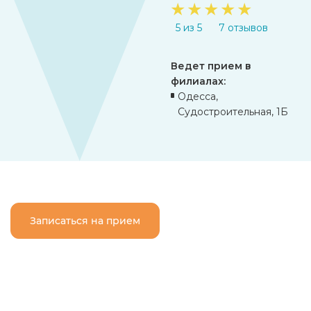
★
★
★
★
★
5 из 5
7 отзывов
Ведет прием в
филиалах:
Одесса,
Судостроительная, 1Б
Записаться на прием