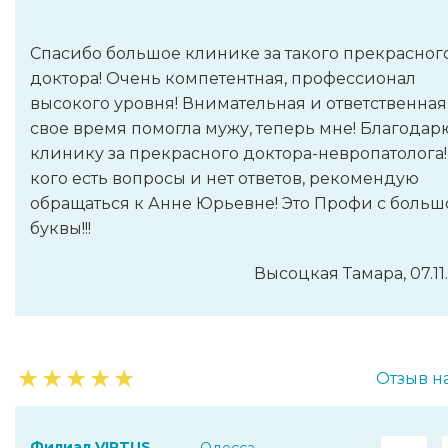
Спасибо большое клинике за такого прекрасног
доктора! Очень компетентная, профессионал
высокого уровня! Внимательная и ответственная,
свое время помогла мужу, теперь мне! Благодар
клинику за прекрасного доктора-невропатолога!
кого есть вопросы и нет ответов, рекомендую
обращаться к Анне Юрьевне! Это Профи с больш
буквы!!!
Высоцкая Тамара, 07.11
★
★
★
★
★
Отзыв н
Филиал VIRTUS
Одесса,