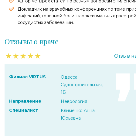
Автор четырех статей по разным вопросам эпилепсии
Докладчик на врачебных конференциях по теме при
инфекций, головной боли, пароксизмальных расстрой
сосудистых заболеваний.
Отзывы о враче
★
★
★
★
★
Отзыв н
Филиал VIRTUS
Одесса,
Судостроительная,
1Б
Направление
Неврология
Специалист
Клименко Анна
Юрьевна