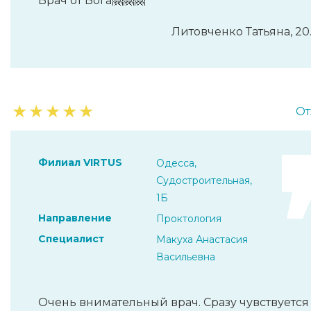
Врач от Бога🤗🤗🤗
Литовченко Татьяна, 20
★
★
★
★
★
От
Филиал VIRTUS
Одесса,
Судостроительная,
1Б
Направление
Проктология
Специалист
Макуха Анастасия
Васильевна
Очень внимательный врач. Сразу чувствуется