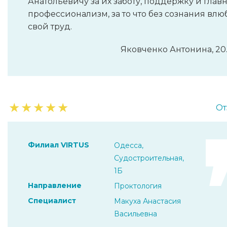
Анатольевичу за их заботу, поддержку и глав
профессионализм, за то что без сознания влю
свой труд.
Яковченко Антонина, 20
★
★
★
★
★
От
Филиал VIRTUS
Одесса,
Судостроительная,
1Б
Направление
Проктология
Специалист
Макуха Анастасия
Васильевна