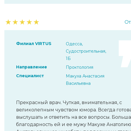
★
★
★
★
★
От
Филиал VIRTUS
Одесса,
Судостроительная,
1Б
Направление
Проктология
Специалист
Макуха Анастасия
Васильевна
Прекрасный врач. Чуткая, внимательная, с
великолепным чувством юмора. Всегда готов
выслушать и ответить на все вопросы. Больш
благодарность ей и ее мужу Макухе Анатоли