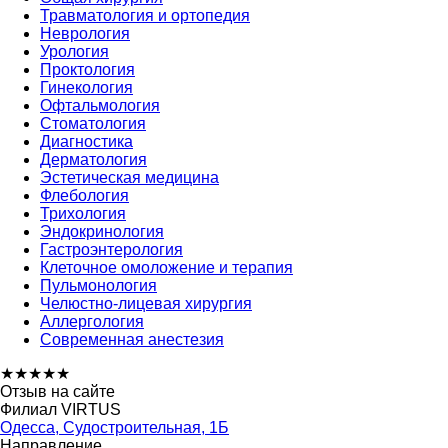
Травматология и ортопедия
Неврология
Урология
Проктология
Гинекология
Офтальмология
Стоматология
Диагностика
Дерматология
Эстетическая медицина
Флебология
Трихология
Эндокринология
Гастроэнтерология
Клеточное омоложение и терапия
Пульмонология
Челюстно-лицевая хирургия
Аллергология
Современная анестезия
★
★
★
★
★
Отзыв на сайте
Филиал VIRTUS
Одесса, Судостроительная, 1Б
Направление