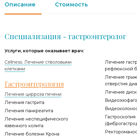
Описание
Стоимость
Специализация - гастроэнтеролог
Услуги, которые оказывает врач:
Cellness. Лечение стволовыми
Лечение гаст
клетками
рефлюксной б
Лечение грыж
Гастроэнтерология
отверстия ди
Лечение диск
Лечение цирроза печени
Видеоэзофаго
Лечения гастрита
Видеоколоно
Лечения панкреатита
Гастроскопия
Лечение неспецифического
(фиброгастро
язвенного колита
Ректоромано
Лечение болезни Крона