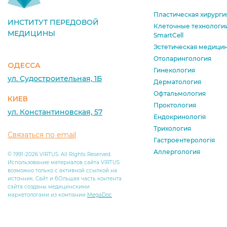
Пластическая хирурги
ИНСТИТУТ ПЕРЕДОВОЙ
Клеточные технологи
МЕДИЦИНЫ
SmartCell
Эстетическая медици
Отоларингология
ОДЕССА
Гинекология
ул. Судостроительная, 1Б
Дерматология
Офтальмология
КИЕВ
Проктология
ул. Константиновская, 57
Ендокринологія
Трихология
Связаться по email
Гастроентерологія
Аллергология
© 1991-2026 VIRTUS. All Rights Reserved.
Использование материалов сайта VIRTUS
возможно только с активной ссылкой на
источник. Сайт и бОльшая часть контента
сайта созданы медицинскими
маркетологами из компании
MegaDoc