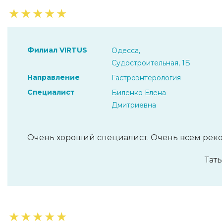
★
★
★
★
★
Филиал VIRTUS
Одесса,
Судостроительная, 1Б
Направление
Гастроэнтерология
Специалист
Биленко Елена
Дмитриевна
Очень хороший специалист. Очень всем рек
Тать
★
★
★
★
★