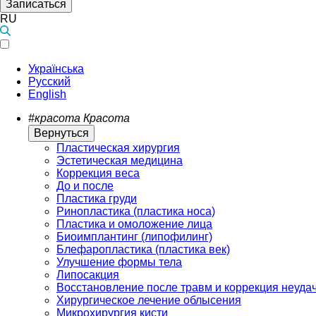
Записаться
RU
Українська
Русский
English
#красота
Красота
Вернуться
Пластическая хирургия
Эстетическая медицина
Коррекция веса
До и после
Пластика груди
Ринопластика (пластика носа)
Пластика и омоложение лица
Биоимплантинг (липофилинг)
Блефаропластика (пластика век)
Улучшение формы тела
Липосакция
Восстановление после травм и коррекция неуда
Хирургическое лечение облысения
Микрохирургия кисти