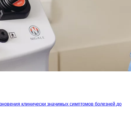
езновения клинически значимых симптомов болезней до