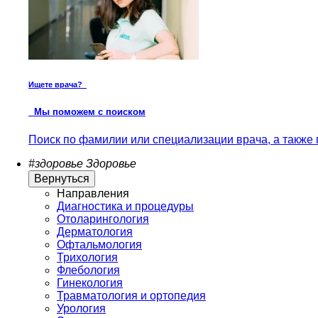
Ищете врача?
Мы поможем с поиском
Поиск по фамилии или специализации врача, а также 
#здоровье
Здоровье
Вернуться
Направления
Диагностика и процедуры
Отоларингология
Дерматология
Офтальмология
Трихология
Флебология
Гинекология
Травматология и ортопедия
Урология