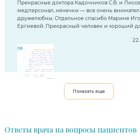
Прекрасные доктора Кадочников С.В. и Лисови
медперсонал, нянечки — все очень внимате
дружелюбны. Отдельное спасибо Марине Иг
Ергиевой. Прекрасный человек и хороший до
22
Показать еще
Ответы врача на вопросы пациентов