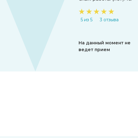
★
★
★
★
★
5 из 5
3 отзыва
На данный момент не
ведет прием