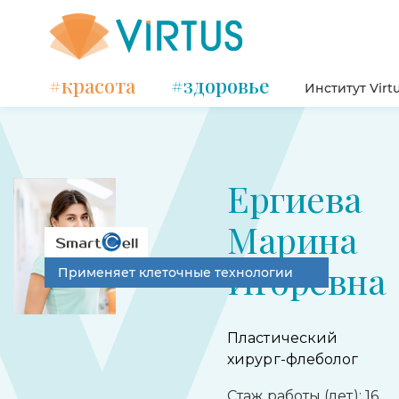
#красота
#здоровье
Институт Virt
Ергиева
Марина
Игоревна
Применяет клеточные технологии
Пластический
хирург-флеболог
Стаж работы (лет): 16.