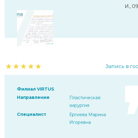
И., 0
★
★
★
★
★
Запись в го
Филиал VIRTUS
Направление
Пластическая
хирургия
Специалист
Ергиева Марина
Игоревна