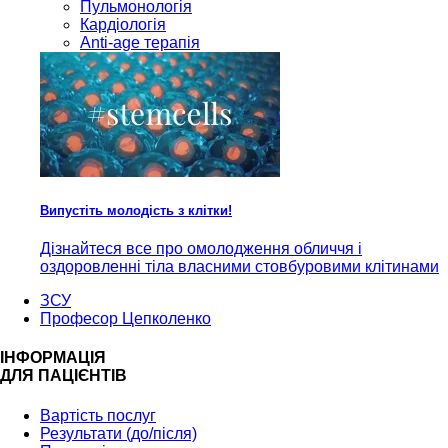
Пульмонологія
Кардiологія
Anti-age терапія
Випустіть молодість з клітки!
Дізнайтеся все про омолодження обличчя і
оздоровленні тіла власними стовбуровими клітинами
ЗСУ
Професор Цепколенко
ІНФОРМАЦІЯ
ДЛЯ ПАЦІЄНТІВ
Вартість послуг
Результати (до/після)