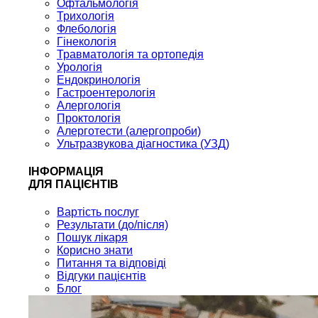
Офтальмологія
Трихологія
Флебологія
Гінекологія
Травматологія та ортопедія
Урологія
Ендокринологія
Гастроентерологія
Алергологія
Проктологія
Алерготести (алергопроби)
Ультразвукова діагностика (УЗД)
ІНФОРМАЦІЯ
ДЛЯ ПАЦІЄНТІВ
Вартість послуг
Результати (до/після)
Пошук лікаря
Корисно знати
Питання та відповіді
Відгуки пацієнтів
Блог