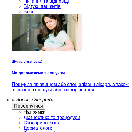
Питання та відповіді
Відгуки пацієнтів
Блог
Шукаєте експерта?
Ми допоможемо з пошуком
Пошук за прізвищем або спеціалізації лікаря, а також
за назвою послуги або захворювання
#здоров'я
Здоров'я
Повернутися
Напрямки
Діагностика та процедури
Отоларингологія
Дерматологія