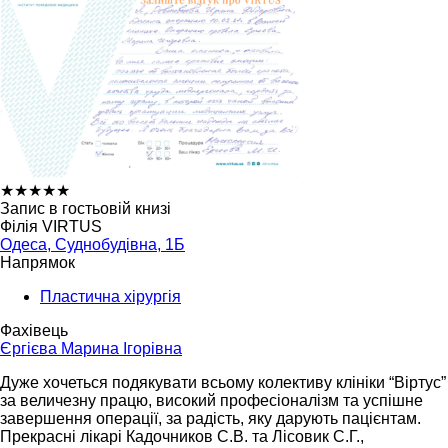
★
★
★
★
★
Запис в гостьовій книзі
Філія VIRTUS
Одеса, Суднобудівна, 1Б
Напрямок
Пластична хірургія
Фахівець
Єргієва Марина Ігорівна
Дуже хочеться подякувати всьому колективу клініки “Віртус”
за величезну працю, високий професіоналізм та успішне
завершення операції, за радість, яку дарують пацієнтам.
Прекрасні лікарі Кадочников С.В. та Лісовик С.Г.,