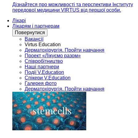
Дізнайтеся про можливості та перспективи Інституту
передової медицини VIRTUS від першої особи.
Лікарі
Лікарям і партнерам
Повернутися
Вакансії
Virtus Education
Дерматохірургія. Пройти навчання
Проект «Лікуємо разом»
Співробітництво
Наші партнери
Події V.Education
Спікери V.Education
Галерея фото
Дерматохірургія. Пройти навчання