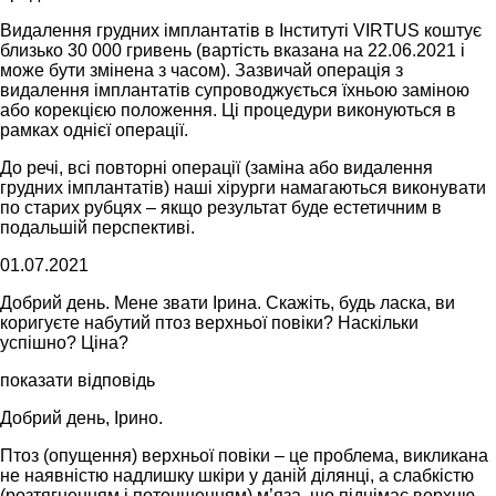
Видалення грудних імплантатів в Інституті VIRTUS коштує
близько 30 000 гривень (вартість вказана на 22.06.2021 і
може бути змінена з часом). Зазвичай операція з
видалення імплантатів супроводжується їхньою заміною
або корекцією положення. Ці процедури виконуються в
рамках однієї операції.
До речі, всі повторні операції (заміна або видалення
грудних імплантатів) наші хірурги намагаються виконувати
по старих рубцях – якщо результат буде естетичним в
подальшій перспективі.
01.07.2021
Добрий день. Мене звати Ірина. Скажіть, будь ласка, ви
коригуєте набутий птоз верхньої повіки? Наскільки
успішно? Ціна?
показати відповідь
Добрий день, Ірино.
Птоз (опущення) верхньої повіки – це проблема, викликана
не наявністю надлишку шкіри у даній ділянці, а слабкістю
(розтягненням і потоншенням) м’яза, що піднімає верхню