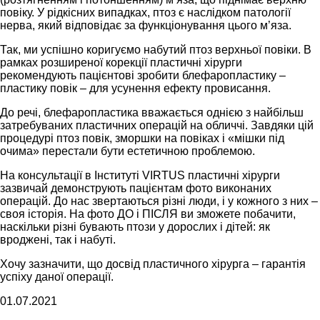
повіку. У рідкісних випадках, птоз є наслідком патології
нерва, який відповідає за функціонування цього м’яза.
Так, ми успішно коригуємо набутий птоз верхньої повіки. В
рамках розширеної корекції пластичні хірурги
рекомендують пацієнтові зробити блефаропластику –
пластику повік – для усунення ефекту провисання.
До речі, блефаропластика вважається однією з найбільш
затребуваних пластичних операцій на обличчі. Завдяки цій
процедурі птоз повік, зморшки на повіках і «мішки під
очима» перестали бути естетичною проблемою.
На консультації в Інституті VIRTUS пластичні хірурги
зазвичай демонструють пацієнтам фото виконаних
операцій. До нас звертаються різні люди, і у кожного з них –
своя історія. На фото ДО і ПІСЛЯ ви зможете побачити,
наскільки різні бувають птози у дорослих і дітей: як
вроджені, так і набуті.
Хочу зазначити, що досвід пластичного хірурга – гарантія
успіху даної операції.
01.07.2021