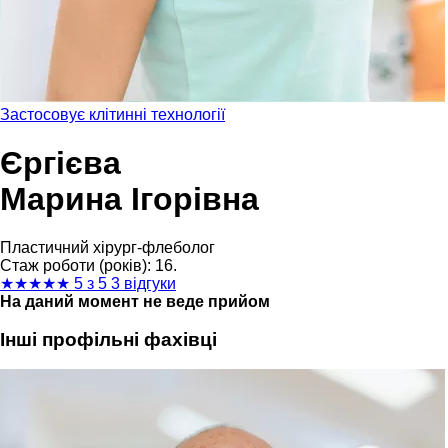
Застосовує клітинні технології
Єргієва
Марина Ігорівна
Пластичний хірург-флеболог
Стаж роботи (років): 16.
★
★
★
★
★
5 з 5
3 відгуки
На даний момент не веде прийом
Інші профільні фахівці