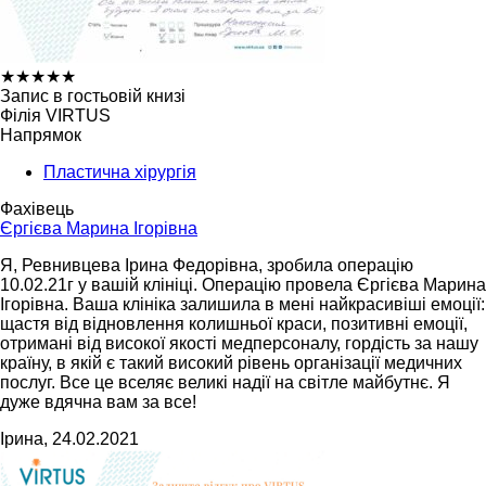
★
★
★
★
★
Запис в гостьовій книзі
Філія VIRTUS
Напрямок
Пластична хірургія
Фахівець
Єргієва Марина Ігорівна
Я, Ревнивцева Ірина Федорівна, зробила операцію
10.02.21г у вашій клініці. Операцію провела Єргієва Марина
Ігорівна. Ваша клініка залишила в мені найкрасивіші емоції:
щастя від відновлення колишньої краси, позитивні емоції,
отримані від високої якості медперсоналу, гордість за нашу
країну, в якій є такий високий рівень організації медичних
послуг. Все це вселяє великі надії на світле майбутнє. Я
дуже вдячна вам за все!
Ірина, 24.02.2021