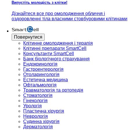
Випустіть молодість з клітки!
Дізнайтеся все про омолодження обличчя і
оздоровленні тіла власними стовбуровими клітинами
Повернутися
Клітинне омолодження і терапія
Клітинні препарати SmartCell
Консультанти SmartCell
Банк бiологiчного страхування
Ендокринологія
Гастроентерологія
Отоларингологія
Естетична медицина
Офтальмологія
Травматологія та ортопедія
Стоматологія
Гінекологія
Урологія
Пластична хірургія
Неврологія
Судинна хірургія
Дерматологія