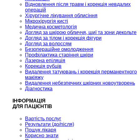
Відновлення після травм і корекція невдалих
операцій
Хірургічне лікування облисіння
Мікрохірургія кисті
Медична косметологія
Догляд за шкірою обличчя, шиї та зони декольте
Догляд за тілом і корекція фігури
Догляд за волоссям
Безопераційне омолодження
Профілактика старіння шкіри
Лазерна епіляція
Корекція рубців
Видалення татуювань і корекція перманентного
макіяжу
Видалення небезпечних шкірних новоутворень
Діагностика
ІНФОРМАЦІЯ
ДЛЯ ПАЦІЄНТІВ
Вартість послуг
Результати (до/після)
Пошук лікаря
Корисно знати