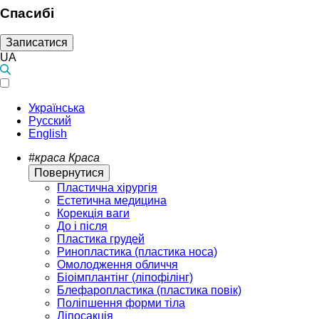
Спасибі
Записатися
UA
Українська
Русский
English
#краса
Краса
Повернутися
Пластична хірургія
Естетична медицина
Корекція ваги
До і після
Пластика грудей
Ринопластика (пластика носа)
Омолодження обличчя
Біоімплантінг (ліпофілінг)
Блефаропластика (пластика повік)
Поліпшення форми тіла
Ліпосакція