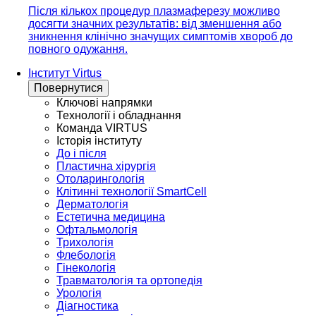
Після кількох процедур плазмаферезу можливо
досягти значних результатів: від зменшення або
зникнення клінічно значущих симптомів хвороб до
повного одужання.
Інститут Virtus
Повернутися
Ключові напрямки
Технології і обладнання
Команда VIRTUS
Історія інституту
До і після
Пластична хірургія
Отоларингологія
Клітинні технології SmartCell
Дерматологія
Естетична медицина
Офтальмологія
Трихологія
Флебологія
Гінекологія
Травматологія та ортопедія
Урологія
Діагностика