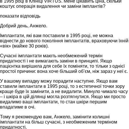
в 1995 році в Клініці VIRTUS. Мене цікавить ціна, скільки
коштує операція видалення чи заміни імплантів?
показати відповідь
Добрий день, Анжело.
Імплантати, які вам поставили в 1995 році, не можна
віднести до нового покоління імплантатів, враховуючи їхній
«вік» (майже 30 років).
Сучасні імплантати мають необмежений термін
придатності і не вимагають заміни в принципі. Якщо
пацієнтка вирішила для себе їх поміняти, то тільки з однієї
простої причини: вона хоче більший об’єм, ніж зараз у неї є.
У вашому випадку можу порадити наступне. Якщо вам
ставили імплантати в 1995 році, то з естетичної точки зору
краще буде їх замінити, а не видалити. Минуло чимало часу
– і шкіра в цій ділянці могла розтягнутися. Якщо ми просто
видалимо ваші імплантати, то стан шкіри першим
впадатиме в очі.
Тому я рекомендую вам, Анжело, замінити колишні
імплантати на більш сучасні, з необмеженим терміном
придатності.