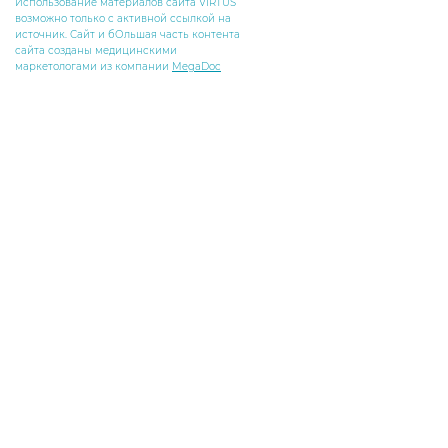
Использование материалов сайта VIRTUS
возможно только с активной ссылкой на
источник. Сайт и бОльшая часть контента
сайта созданы медицинскими
маркетологами из компании
MegaDoc