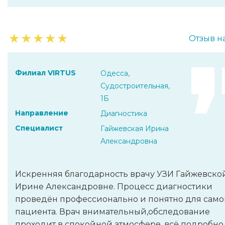
★
★
★
★
★
Отзыв н
Филиал VIRTUS
Одесса,
Судостроительная,
1Б
Направление
Диагностика
Специалист
Гайжевская Ирина
Александровна
Искренняя благодарность врачу УЗИ Гайжевско
Ирине Александровне. Процесс диагностики
проведён профессионально и понятно для само
пациента. Врач внимательный,обследование
проходит в спокойной атмосфере, всё подробно