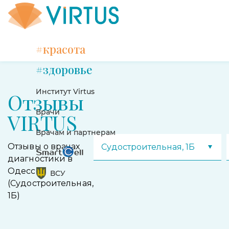
#красота
#здоровье
Институт Virtus
Отзывы
Врачи
VIRTUS
Врачам и партнерам
Отзывы о врачах
Судостроительная, 1Б
диагностики в
Одессе
ВСУ
(Судостроительная,
1Б)