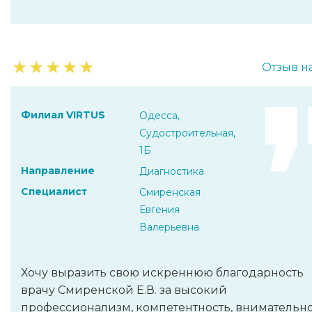
★
★
★
★
★
Отзыв н
Филиал VIRTUS
Одесса,
Судостроительная,
1Б
Направление
Диагностика
Специалист
Смиренская
Евгения
Валерьевна
Хочу выразить свою искреннюю благодарность
врачу Смиренской Е.В. за высокий
профессионализм, компетентность, внимательн