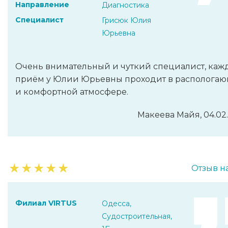
Направление
Диагностика
Специалист
Грисюк Юлия
Юрьевна
Очень внимательный и чуткий специалист, ка
приём у Юлии Юрьевны проходит в располога
и комфортной атмосфере.
Макеева Майя, 04.02
★
★
★
★
★
Отзыв н
Филиал VIRTUS
Одесса,
Судостроительная,