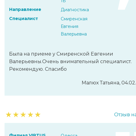
1Б
Направление
Диагностика
Специалист
Смиренская
Евгения
Валерьевна
Была на приеме у Смиренской Евгении
Валерьевны.Очень внимательный специалист.
Рекомендую. Спасибо
Малюх Татьяна, 04.02
★
★
★
★
★
Отзыв н
Филиал VIRTUS
Одесса,