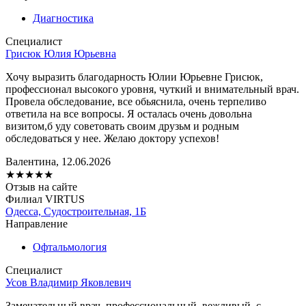
Диагностика
Специалист
Грисюк Юлия Юрьевна
Хочу выразить благодарность Юлии Юрьевне Грисюк,
профессионал высокого уровня, чуткий и внимательный врач.
Провела обследование, все обьяснила, очень терпеливо
ответила на все вопросы. Я осталась очень довольна
визитом,б уду советовать своим друзьм и родным
обследоваться у нее. Желаю доктору успехов!
Валентина, 12.06.2026
★
★
★
★
★
Отзыв на сайте
Филиал VIRTUS
Одесса, Судостроительная, 1Б
Направление
Офтальмология
Специалист
Усов Владимир Яковлевич
Замечательный врач, профессиональный, вежливый, с