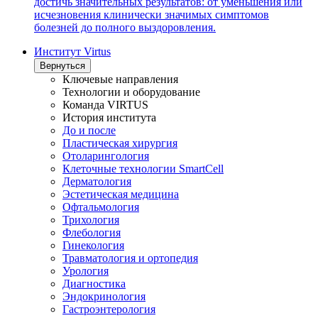
достичь значительных результатов: от уменьшения или
исчезновения клинически значимых симптомов
болезней до полного выздоровления.
Институт Virtus
Вернуться
Ключевые направления
Технологии и оборудование
Команда VIRTUS
История института
До и после
Пластическая хирургия
Отоларингология
Клеточные технологии SmartCell
Дерматология
Эстетическая медицина
Офтальмология
Трихология
Флебология
Гинекология
Травматология и ортопедия
Урология
Диагностика
Эндокринология
Гастроэнтерология