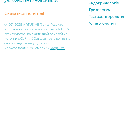
ул. Константиновская, 57
Ендокринологія
Трихология
Связаться по email
Гастроентерологія
Аллергология
© 1991-2026 VIRTUS. All Rights Reserved.
Использование материалов сайта VIRTUS
возможно только с активной ссылкой на
источник. Сайт и бОльшая часть контента
сайта созданы медицинскими
маркетологами из компании
MegaDoc