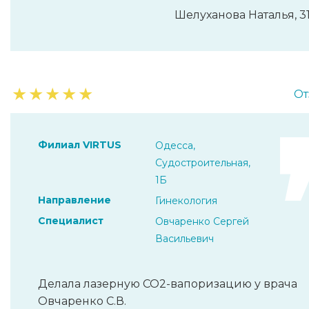
Шелуханова Наталья, 31
★
★
★
★
★
От
Филиал VIRTUS
Одесса,
Судостроительная,
1Б
Направление
Гинекология
Специалист
Овчаренко Сергей
Васильевич
Делала лазерную СО2-вапоризацию у врача
Овчаренко С.В.