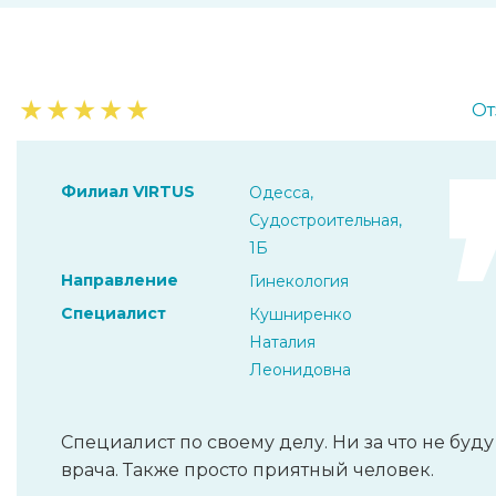
★
★
★
★
★
От
Филиал VIRTUS
Одесса,
Судостроительная,
1Б
Направление
Гинекология
Специалист
Кушниренко
Наталия
Леонидовна
Специалист по своему делу. Ни за что не буд
врача. Также просто приятный человек.