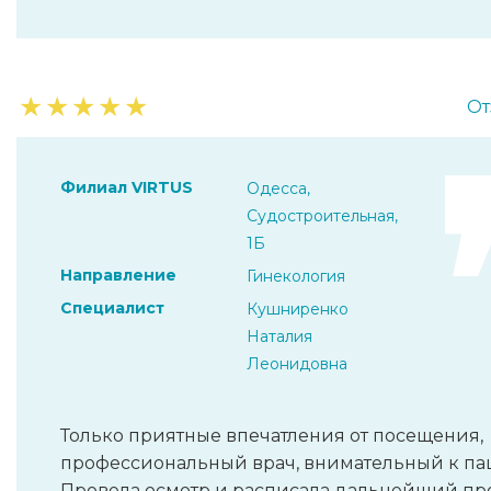
★
★
★
★
★
От
Филиал VIRTUS
Одесса,
Судостроительная,
1Б
Направление
Гинекология
Специалист
Кушниренко
Наталия
Леонидовна
Только приятные впечатления от посещения,
профессиональный врач, внимательный к па
Провела осмотр и расписала дальнейший пр