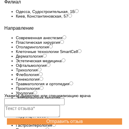
Филиал
Одесса, Судостроительная, 1Б
Киев, Константиновская, 57
Направление
Современная анестезия
Пластическая хирургия
Отоларингология
Клеточные технологии SmartCell
Дерматология
Эстетическая медицина
Офтальмология
Трихология
Флебология
Гинекология
Травматология и ортопедия
Проктология
Урология
Укажите фамилию или специализацию врача
Эфферентная терапия
Лазерные технологии
Неврология
Диагностика
Коррекция веса
Эндокринология
Отправить отзыв
Гастроэнтерология