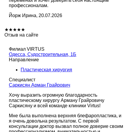
переменах и хочет доверить себя настоящим
профессионалам.
Йорж Ирина, 20.07.2026
★
★
★
★
★
Отзыв на сайте
Филиал VIRTUS
Одесса, Судостроительная, 1Б
Направление
Пластическая хирургия
Специалист
Саркисян Арман Грайрович
Хочу выразить огромную благодарность
пластическому хирургу Арману Грайровичу
Саркисяну и всей команде клиники Virtus!
Мне была выполнена верхняя блефаропластика, и
я очень довольна результатом. С первой
консультации доктор вызвал полное доверие своим
профессионализмом, внимательностью и