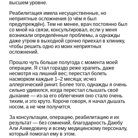
высшем уровне.
Реабилитация имела несущественные, но
неприятные осложнения (о чём я был
предупреждён). Тем не менее, врач постоянно был
со мной на связи, консультировал, если у меня
возникали определённые проблемы, а однажды
даже утром в выходной срочно приехал в клинику,
чтобы решить одно из моих неприятных
осложнений.
Прошло чуть больше полугода с момента моей
операции. Я стал гораздо реже храпеть, даже
несмотря на лишний вес; перестал болеть
насморком каждые 1–2 месяца; исчез
аллергический ринит. Более того, однажды я очень
сильно удивился, когда перестал слышать своё
дыхание — из-за его облегчения оно стало очень
тихим, и это круто. Короче говоря, я начал дышать
носом, а не чем получится.
За консультации, операцию, реабилитацию и их
результат — без сомнений, благодарность Даюбу
Али Ахмедовичу и всему медицинскому персоналу,
который помогал ему в этом.