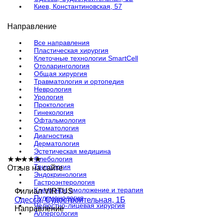
Киев, Константиновская, 57
Направление
Все направления
Пластическая хирургия
Клеточные технологии SmartCell
Отоларингология
Общая хирургия
Травматология и ортопедия
Неврология
Урология
Проктология
Гинекология
Офтальмология
Стоматология
Диагностика
Дерматология
Эстетическая медицина
★
★
★
★
Флебология
★
Трихология
Отзыв на сайте
Эндокринология
Гастроэнтерология
Клеточное омоложение и терапия
Филиал VIRTUS
Пульмонология
Одесса, Судостроительная, 1Б
Челюстно-лицевая хирургия
Направление
Аллергология