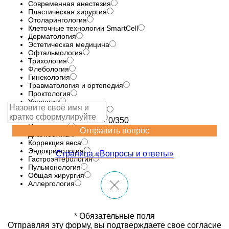
Современная анестезия
Пластическая хирургия
Отоларингология
Клеточные технологии SmartCell
Дерматология
Эстетическая медицина
Офтальмология
Трихология
Флебология
Гинекология
Травматология и ортопедия
Проктология
Урология
Эфферентная терапия
Лазерные технологии
0/350
Неврология
Отправить вопрос
Диагностика
Коррекция веса
Эндокринология
Страница «Вопросы и ответы»
Гастроэнтерология
Пульмонология
Общая хирургия
Аллергология
* Обязательные поля
Отправляя эту форму, вы подтверждаете свое согласие