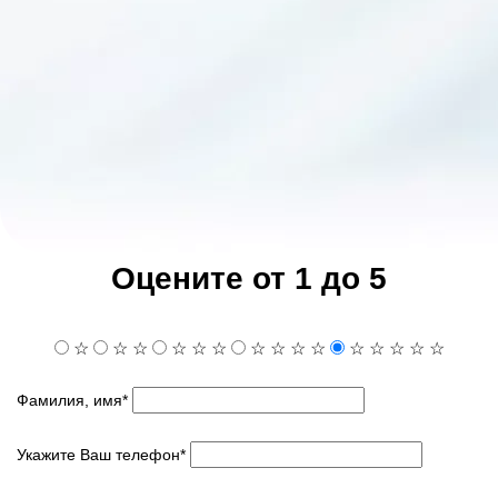
Оцените от 1 до 5
☆
☆
☆
☆
☆
☆
☆
☆
☆
☆
☆
☆
☆
☆
☆
Фамилия, имя*
Укажите Ваш телефон*