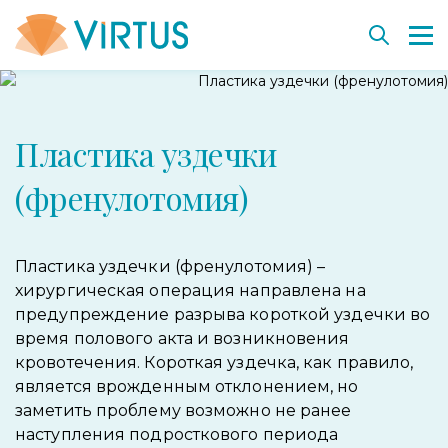
Вернуться
Вернуться
Вернуться
Вернуться
Вернуться
Пластика уздечки
Пластическая хирургия
Направления
Ключевые направления
Вакансии
Клеточное омоложение и терапия
Эстетическая медицина
Диагностика и процедуры
Технологии и оборудование
Virtus Education
Клеточные препараты SmartCell
(френулотомия)
Коррекция веса
Команда VIRTUS
Дерматохирургия. Пройти обучение
Консультанты SmartCell
До и после
История института
Проект «Лечим вместе»
Банк биологического страхования
Пластика уздечки (френулотомия) –
хирургическая операция направлена на
До и после
Сотрудничество
предупреждение разрыва короткой уздечки во
Наши партнеры
время полового акта и возникновения
кровотечения. Короткая уздечка, как правило,
является врожденным отклонением, но
заметить проблему возможно не ранее
наступления подросткового периода