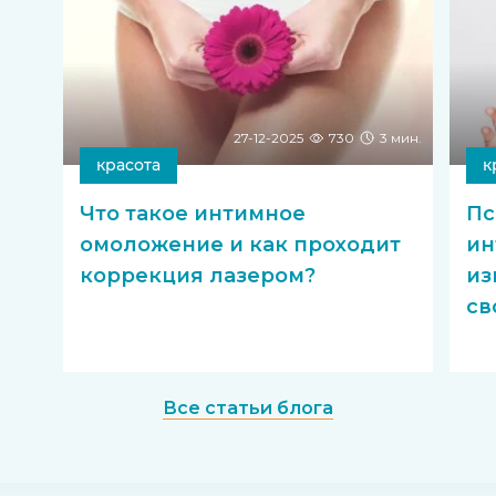
27-12-2025
730
3 мин.
красота
к
Что такое интимное
Пс
омоложение и как проходит
ин
коррекция лазером?
из
св
Все статьи блога