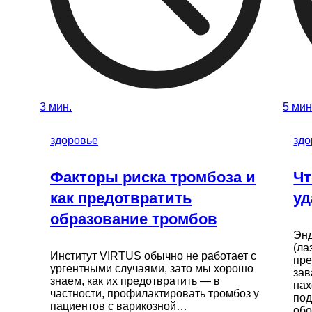
3 мин.
5 мин
здоровье
здо
Факторы риска тромбоза и
Чт
как предотвратить
уд
образование тромбов
Энд
(ла
Институт VIRTUS обычно не работает с
пре
ургентными случаями, зато мы хорошо
зав
знаем, как их предотвратить — в
нах
частности, профилактировать тромбоз у
под
пациентов с варикозной…
обо