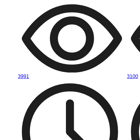
3991
3100