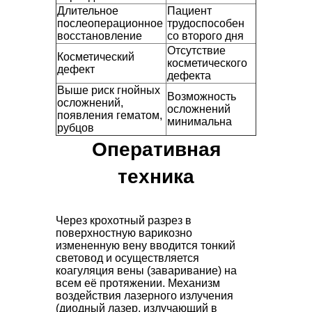
Длительное
Пациент
послеоперационное
трудоспособен
восстановление
со второго дня
Отсутствие
Косметический
косметического
дефект
дефекта
Выше риск гнойных
Возможность
осложнений,
осложнений
появления гематом,
минимальна
рубцов
Оперативная
техника
Через крохотный разрез в
поверхностную варикозно
измененную вену вводится тонкий
световод и осуществляется
коагуляция вены (заваривание) на
всем её протяжении. Механизм
воздействия лазерного излучения
(диодный лазер, излучающий в