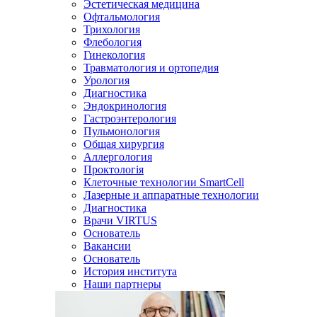
Эстетическая медицина
Офтальмология
Трихология
Флебология
Гинекология
Травматология и ортопедия
Урология
Диагностика
Эндокринология
Гастроэнтерология
Пульмонология
Общая хирургия
Аллергология
Проктологія
Клеточные технологии SmartCell
Лазерные и аппаратные технологии
Диагностика
Врачи VIRTUS
Основатель
Вакансии
Основатель
История института
Наши партнеры