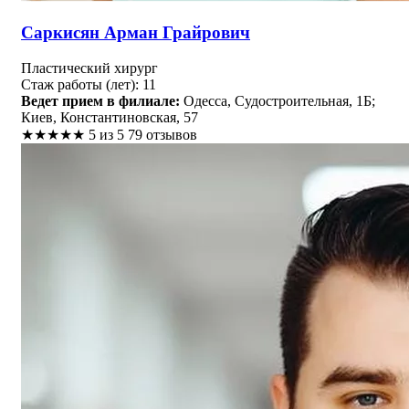
Саркисян Арман Грайрович
Пластический хирург
Стаж работы (лет): 11
Ведет прием в филиале:
Одесса, Судостроительная, 1Б;
Киев, Константиновская, 57
★
★
★
★
★
5 из 5
79 отзывов