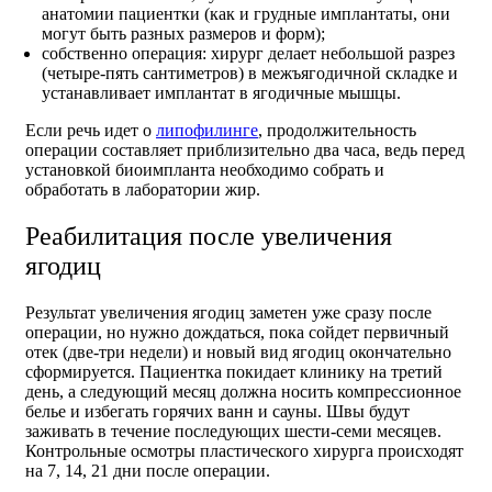
анатомии пациентки (как и грудные имплантаты, они
могут быть разных размеров и форм);
собственно операция: хирург делает небольшой разрез
(четыре-пять сантиметров) в межъягодичной складке и
устанавливает имплантат в ягодичные мышцы.
Если речь идет о
липофилинге
, продолжительность
операции составляет приблизительно два часа, ведь перед
установкой биоимпланта необходимо собрать и
обработать в лаборатории жир.
Реабилитация после увеличения
ягодиц
Результат увеличения ягодиц заметен уже сразу после
операции, но нужно дождаться, пока сойдет первичный
отек (две-три недели) и новый вид ягодиц окончательно
сформируется. Пациентка покидает клинику на третий
день, а следующий месяц должна носить компрессионное
белье и избегать горячих ванн и сауны. Швы будут
заживать в течение последующих шести-семи месяцев.
Контрольные осмотры пластического хирурга происходят
на 7, 14, 21 дни после операции.