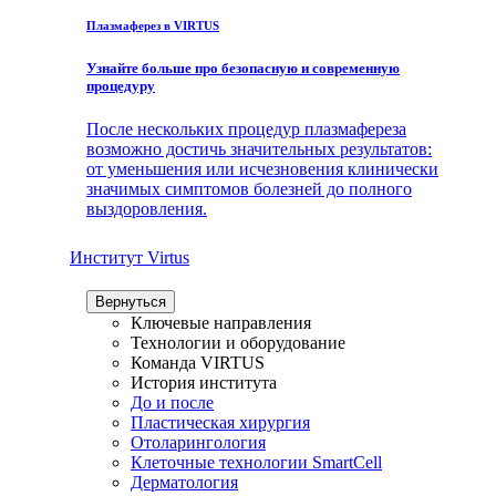
Плазмаферез в VIRTUS
Узнайте больше про безопасную и современную
процедуру
После нескольких процедур плазмафереза
возможно достичь значительных результатов:
от уменьшения или исчезновения клинически
значимых симптомов болезней до полного
выздоровления.
Институт Virtus
Вернуться
Ключевые направления
Технологии и оборудование
Команда VIRTUS
История института
До и после
Пластическая хирургия
Отоларингология
Клеточные технологии SmartCell
Дерматология