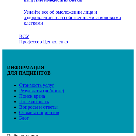
Выпустите молодость из клетки!
Узнайте все об омоложении лица и
оздоровлении тела собственными стволовыми
клетками
ВСУ
Профессор Цепколенко
ИНФОРМАЦИЯ
ДЛЯ ПАЦИЕНТОВ
Стоимость услуг
Результаты (до/после)
Поиск врача
Полезно знать
Вопросы и ответы
Отзывы пациентов
Блог
Выбрать город