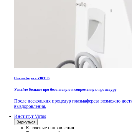
Плазмаферез в VIRTUS
Узнайте больше про безопасную и современную процедуру
После нескольких процедур плазмафереза возможно дост
выздоровления.
Институт Virtus
Вернуться
Ключевые направления