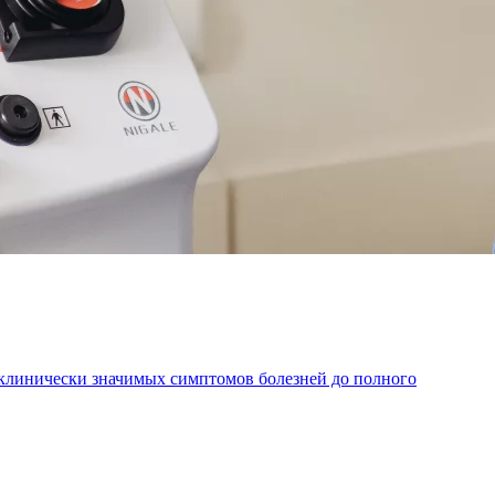
 клинически значимых симптомов болезней до полного