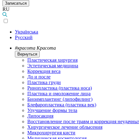
Записаться
RU
Українська
Русский
#красота
Красота
Вернуться
Пластическая хирургия
Эстетическая медицина
Коррекция веса
До и после
Пластика груди
Ринопластика (пластика носа)
Пластика и омоложение лица
Биоимплантинг (липофилинг)
Блефаропластика (пластика век)
Улучшение формы тела
Липосакция
Восстановление после травм и коррекция неудачны
Хирургическое лечение облысения
Микрохирургия кисти
Медицинская косметология