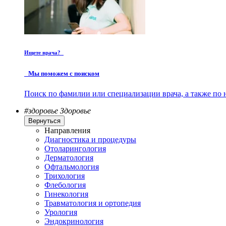
Ищете врача?
Мы поможем с поиском
Поиск по фамилии или специализации врача, а также по 
#здоровье
Здоровье
Вернуться
Направления
Диагностика и процедуры
Отоларингология
Дерматология
Офтальмология
Трихология
Флебология
Гинекология
Травматология и ортопедия
Урология
Эндокринология