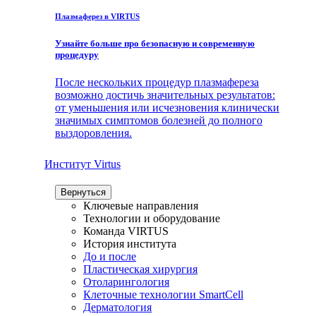
Плазмаферез в VIRTUS
Узнайте больше про безопасную и современную
процедуру
После нескольких процедур плазмафереза
возможно достичь значительных результатов:
от уменьшения или исчезновения клинически
значимых симптомов болезней до полного
выздоровления.
Институт Virtus
Вернуться
Ключевые направления
Технологии и оборудование
Команда VIRTUS
История института
До и после
Пластическая хирургия
Отоларингология
Клеточные технологии SmartCell
Дерматология