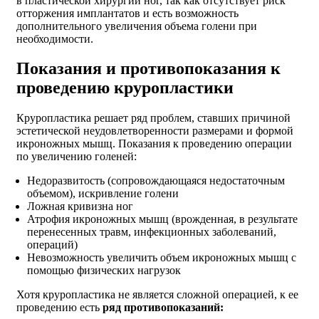
в пластической хирургии ног, так как отсутствует риск
отторжения имплантатов и есть возможность
дополнительного увеличения объема голени при
необходимости.
Показания и противопоказания к
проведению круропластики
Круропластика решает ряд проблем, ставших причиной
эстетической неудовлетворенности размерами и формой
икроножных мышц. Показания к проведению операции
по увеличению голеней:
Недоразвитость (сопровождающаяся недостаточным
объемом), искривление голени
Ложная кривизна ног
Атрофия икроножных мышц (врожденная, в результате
перенесенных травм, инфекционных заболеваний,
операций)
Невозможность увеличить объем икроножных мышц с
помощью физических нагрузок
Хотя круропластика не является сложной операцией, к ее
проведению есть
ряд противопоказаний: