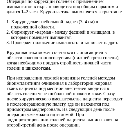
Операция по коррекции голеней с применением
имплантатов в икры проводится под общим наркозом и
длится 1–2 часа. Круропластика выполняется в три этапа:
Хирург делает небольшой надрез (3–4 см) в
подколенной области.
Формирует «карман» между фасцией и мышцами, в
который помещает имплантат.
Проверяет положение имплантата и зашивает надрез.
Круропластика может сочетаться с липосакцией в
области голеностопного сустава (нижней трети голени),
когда необходимо придать стройность нижней части
голени и щиколоткам.
При исправлении ложной кривизны голеней методом
биоимплантинга очищенная в лаборатории жировая
ткань пациента под местной анестезией вводится в
область голени через небольшой прокол в коже. Сразу
после хирургического вмешательства пациента переводят
в послеоперационную палату, где он находится под
присмотром медперсонала. На следующий день после
операции уже можно идти домой. При
эндопротезировании голеней пациента выписывают на
второй-третий день после операции.