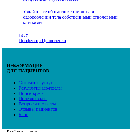
Выпустите молодость из клетки!
Узнайте все об омоложении лица и
оздоровлении тела собственными стволовыми
клетками
ВСУ
Профессор Цепколенко
ИНФОРМАЦИЯ
ДЛЯ ПАЦИЕНТОВ
Стоимость услуг
Результаты (до/после)
Поиск врача
Полезно знать
Вопросы и ответы
Отзывы пациентов
Блог
Выбрать город