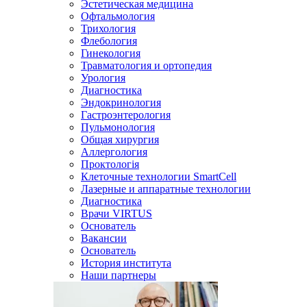
Эстетическая медицина
Офтальмология
Трихология
Флебология
Гинекология
Травматология и ортопедия
Урология
Диагностика
Эндокринология
Гастроэнтерология
Пульмонология
Общая хирургия
Аллергология
Проктологія
Клеточные технологии SmartCell
Лазерные и аппаратные технологии
Диагностика
Врачи VIRTUS
Основатель
Вакансии
Основатель
История института
Наши партнеры