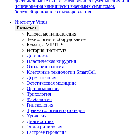
достичь значительных результатов: от уменьшения или
исчезновения клинически значимых симптомов
болезней до полного выздоровления.
Институт Virtus
Вернуться
Ключевые направления
Технологии и оборудование
Команда VIRTUS
История института
До и после
Пластическая хирургия
Отоларингология
Клеточные технологии SmartCell
Дерматология
Эстетическая медицина
Офтальмология
Трихология
Флебология
Гинекология
Травматология и ортопедия
Урология
Диагностика
Эндокринология
Гастроэнтерология