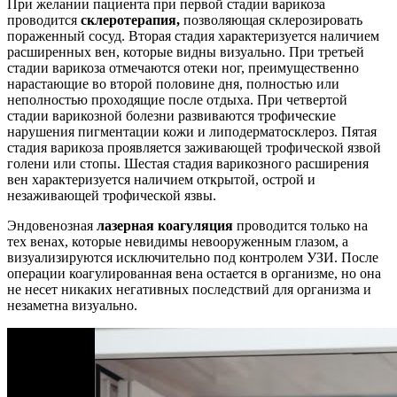
При желании пациента при первой стадии варикоза
проводится
склеротерапия,
позволяющая склерозировать
пораженный сосуд. Вторая стадия характеризуется наличием
расширенных вен, которые видны визуально. При третьей
стадии варикоза отмечаются отеки ног, преимущественно
нарастающие во второй половине дня, полностью или
неполностью проходящие после отдыха. При четвертой
стадии варикозной болезни развиваются трофические
нарушения пигментации кожи и липодерматосклероз. Пятая
стадия варикоза проявляется заживающей трофической язвой
голени или стопы. Шестая стадия варикозного расширения
вен характеризуется наличием открытой, острой и
незаживающей трофической язвы.
Эндовенозная
лазерная коагуляция
проводится только на
тех венах, которые невидимы невооруженным глазом, а
визуализируются исключительно под контролем УЗИ. После
операции коагулированная вена остается в организме, но она
не несет никаких негативных последствий для организма и
незаметна визуально.