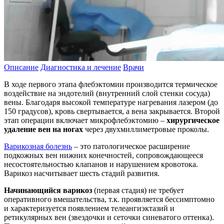
Описание
Диагностика и лечение
Врачи
В ходе первого этапа флебэктомии производится термическое
воздействие на эндотелий (внутренний слой стенки сосуда)
вены. Благодаря высокой температуре нагревания лазером (до
150 градусов), кровь свертывается, а вена закрывается. Второй
этап операции включает микрофлебэктомию –
хирургическое
удаление вен на ногах
через двухмиллиметровые проколы.
Варикозная болезнь
– это патологическое расширение
подкожных вен нижних конечностей, сопровождающееся
несостоятельностью клапанов и нарушением кровотока.
Варикоз насчитывает шесть стадий развития.
Начинающийся варикоз
(первая стадия) не требует
оперативного вмешательства, т.к. проявляется бессимптомно
и характеризуется появлением телеангиэктазий и
ретикулярных вен (звездочки и сеточки синеватого оттенка).