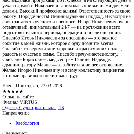
наслаждалась прогулками по г. Одесса, а на следующий день я
уехала домой в Николаев и занималась привычными для меня
делами. Высокий профессионализм! Ответственность за свою
работу! Порядочность! Индивидуальный подход. Несмотря на
свою занятость учёного и военного, Игорь Николаевич очень
отзывчивый, внимательный 24/7 — на протяжении всего
подготовительного периода, операции и после операции.
Спасибо Игорь Николаевич за операцию — это важное
событие в моей жизни, которое я буду помнить всегда.
Спасибо что вернули мне здоровье и красоту моих ножек,
радость и счастье в семье. Спасибо врачу-анастезиологу,
Светлане Борисовнеа, мед.сёстрам Галине, Надежде,
администратору Марие — за заботу и хорошее отношение.
Желаю Игорю Николаевичу и всему коллективу пациентов,
которые правильно оценят ваш труд.
Елена Приходько, 27.03.2026
★
★
★
★
★
Отзыв на сайте
Филиал VIRTUS
Одесса, Судостроительная, 1Б
Направление
Флебология
Специалист