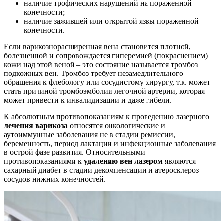
наличие трофических нарушений на пораженной
конечности;
наличие зажившей или открытой язвы пораженной
конечности.
Если варикознорасширенная вена становится плотной,
болезненной и сопровождается гиперемией (покраснением)
кожи над этой веной – это состояние называется тромбоз
подкожных вен. Тромбоз требует незамедлительного
обращения к флебологу или сосудистому хирургу, т.к. может
стать причиной тромбоэмболии легочной артерии, которая
может привести к инвалидизации и даже гибели.
К абсолютным противопоказаниям к проведению лазерного
лечения варикоза
относятся онкологические и
аутоиммунные заболевания не в стадии ремиссии,
беременность, период лактации и инфекционные заболевания
в острой фазе развития. Относительными
противопоказаниями к
удалению вен лазером
являются
сахарный диабет в стадии декомпенсации и атеросклероз
сосудов нижних конечностей.