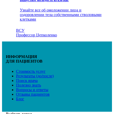
Выпустите молодость из клетки!
Узнайте все об омоложении лица и
оздоровлении тела собственными стволовыми
клетками
ВСУ
Профессор Цепколенко
ИНФОРМАЦИЯ
ДЛЯ ПАЦИЕНТОВ
Стоимость услуг
Результаты (до/после)
Поиск врача
Полезно знать
Вопросы и ответы
Отзывы пациентов
Блог
Выбрать город