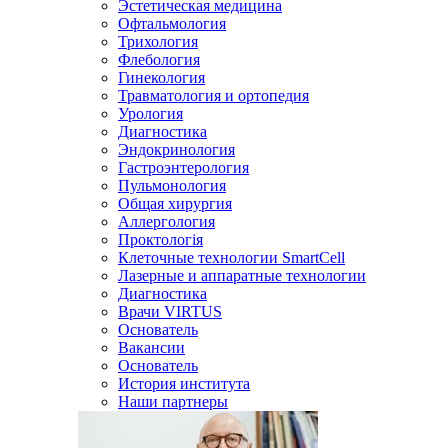
Эстетическая медицина
Офтальмология
Трихология
Флебология
Гинекология
Травматология и ортопедия
Урология
Диагностика
Эндокринология
Гастроэнтерология
Пульмонология
Общая хирургия
Аллергология
Проктологія
Клеточные технологии SmartCell
Лазерные и аппаратные технологии
Диагностика
Врачи VIRTUS
Основатель
Вакансии
Основатель
История института
Наши партнеры