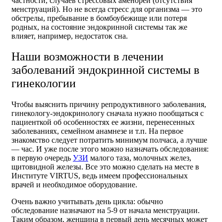
частности, случаев стрессовых аменорей (отсутствия
менструаций). Но не всегда стресс для организма — это
обстрелы, пребывание в бомбоубежище или потеря
родных, на состояние эндокринной системы так же
влияет, например, недостаток сна.
Наши возможности в лечении
заболеваний эндокринной системы в
гинекологии
Чтобы выяснить причину репродуктивного заболевания,
гинекологу-эндокринологу сначала нужно пообщаться с
пациенткой об особенностях ее жизни, перенесенных
заболеваниях, семейном анамнезе и т.п. На первое
знакомство следует потратить минимум полчаса, а лучше
— час. И уже после этого можно назначать обследования:
в первую очередь
УЗИ
малого таза, молочных желез,
щитовидной железы. Все это можно сделать на месте в
Институте VIRTUS, ведь имеем профессиональных
врачей и необходимое оборудование.
Очень важно учитывать день цикла: обычно
обследование назначают на 5-9 от начала менструации.
Таким образом, женщина в первый день месячных может