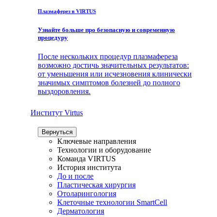
Плазмаферез в VIRTUS
Узнайте больше про безопасную и современную
процедуру
После нескольких процедур плазмафереза
возможно достичь значительных результатов:
от уменьшения или исчезновения клинически
значимых симптомов болезней до полного
выздоровления.
Институт Virtus
Вернуться
Ключевые направления
Технологии и оборудование
Команда VIRTUS
История института
До и после
Пластическая хирургия
Отоларингология
Клеточные технологии SmartCell
Дерматология