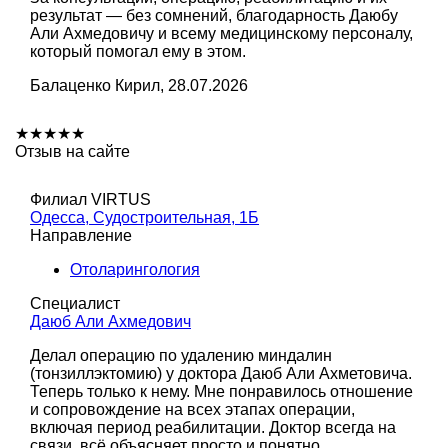
результат — без сомнений, благодарность Даюбу
Али Ахмедовичу и всему медицинскому персоналу,
который помогал ему в этом.
Балаценко Кирил, 28.07.2026
★
★
★
★
★
Отзыв на сайте
Филиал VIRTUS
Одесса, Судостроительная, 1Б
Направление
Отоларингология
Специалист
Даюб Али Ахмедович
Делал операцию по удалению миндалин
(тонзиллэктомию) у доктора Даюб Али Ахметовича.
Теперь только к нему. Мне понравилось отношение
и сопровождение на всех этапах операции,
включая период реабилитации. Доктор всегда на
связи, всё объясняет просто и понятно,