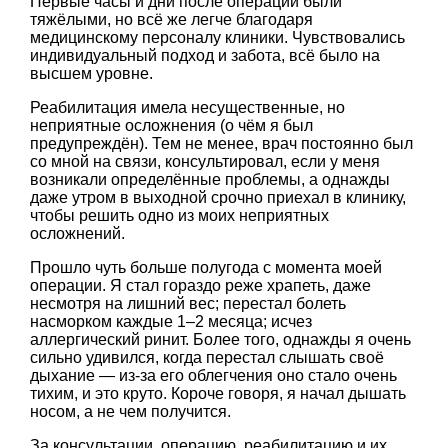
Первые часы и дни после операции были
тяжёлыми, но всё же легче благодаря
медицинскому персоналу клиники. Чувствовались
индивидуальный подход и забота, всё было на
высшем уровне.
Реабилитация имела несущественные, но
неприятные осложнения (о чём я был
предупреждён). Тем не менее, врач постоянно был
со мной на связи, консультировал, если у меня
возникали определённые проблемы, а однажды
даже утром в выходной срочно приехал в клинику,
чтобы решить одно из моих неприятных
осложнений.
Прошло чуть больше полугода с момента моей
операции. Я стал гораздо реже храпеть, даже
несмотря на лишний вес; перестал болеть
насморком каждые 1–2 месяца; исчез
аллергический ринит. Более того, однажды я очень
сильно удивился, когда перестал слышать своё
дыхание — из-за его облегчения оно стало очень
тихим, и это круто. Короче говоря, я начал дышать
носом, а не чем получится.
За консультации, операцию, реабилитацию и их