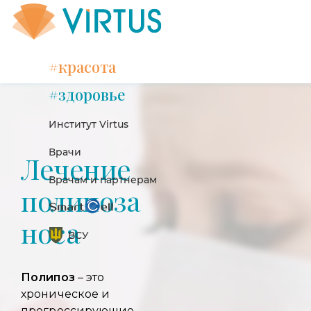
#красота
#здоровье
Институт Virtus
Врачи
Лечение
Врачам и партнерам
полипоза
носа
ВСУ
Полипоз
– это
хроническое и
прогрессирующие