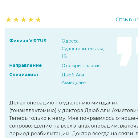
★
★
★
★
★
Отзыв н
Филиал VIRTUS
Одесса,
Судостроительная,
1Б
Направление
Отоларингология
Специалист
Даюб Али
Ахмедович
Делал операцию по удалению миндалин
(тонзиллэктомию) у доктора Даюб Али Ахметович
Теперь только к нему. Мне понравилось отноше
сопровождение на всех этапах операции, включ
период реабилитации. Доктор всегда на связи, 