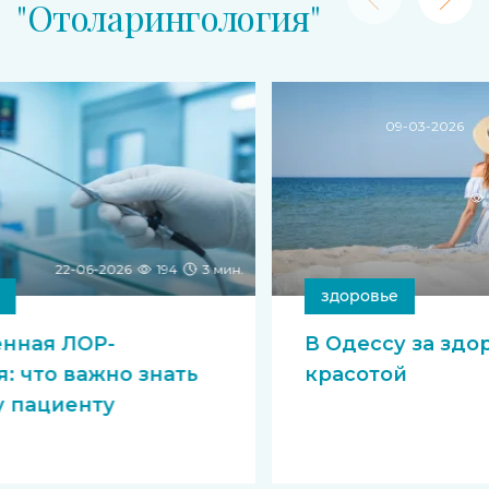
"Отоларингология"
09-03-2026
22-06-2026
194
3 мин.
здоровье
нная ЛОР-
В Одессу за здо
: что важно знать
красотой
 пациенту