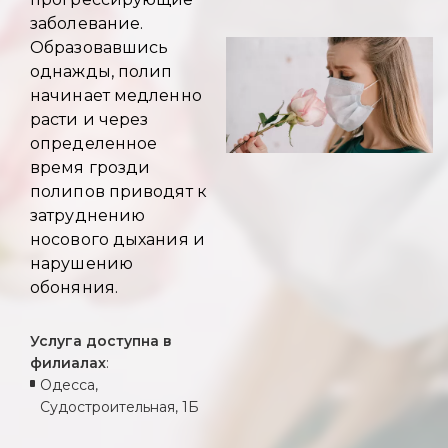
заболевание.
Образовавшись
однажды, полип
начинает медленно
расти и через
определенное
время грозди
полипов приводят к
затруднению
носового дыхания и
нарушению
обоняния.
Услуга доступна в
филиалах
:
Одесса,
Судостроительная, 1Б