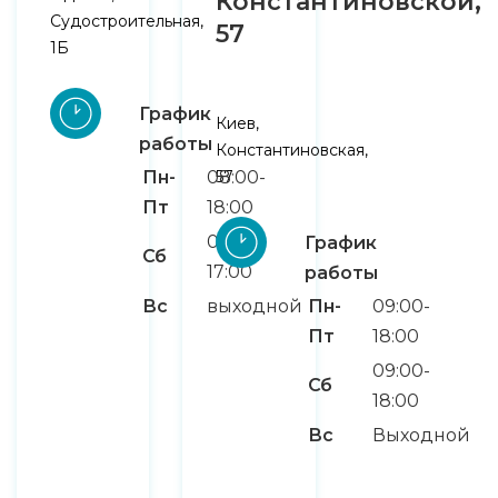
Константиновской,
Судостроительная,
57
1Б
График
Киев,
работы
Константиновская,
Пн-
08:00-
57
Пт
18:00
09:00-
График
Сб
17:00
работы
Вс
выходной
Пн-
09:00-
Пт
18:00
09:00-
Сб
18:00
Вс
Выходной