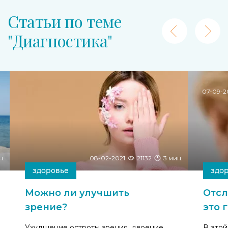
Статьи по теме
"Диагностика"
07-09-
н.
08-02-2021
21132
3 мин.
здоровье
здо
Можно ли улучшить
Отсл
зрение?
это 
Ухудшение остроты зрения, двоение,
В этой