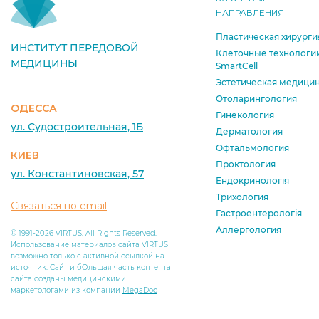
НАПРАВЛЕНИЯ
Пластическая хирурги
ИНСТИТУТ ПЕРЕДОВОЙ
Клеточные технологи
МЕДИЦИНЫ
SmartCell
Эстетическая медици
Отоларингология
ОДЕССА
Гинекология
ул. Судостроительная, 1Б
Дерматология
Офтальмология
КИЕВ
Проктология
ул. Константиновская, 57
Ендокринологія
Трихология
Связаться по email
Гастроентерологія
Аллергология
© 1991-2026 VIRTUS. All Rights Reserved.
Использование материалов сайта VIRTUS
возможно только с активной ссылкой на
источник. Сайт и бОльшая часть контента
сайта созданы медицинскими
маркетологами из компании
MegaDoc