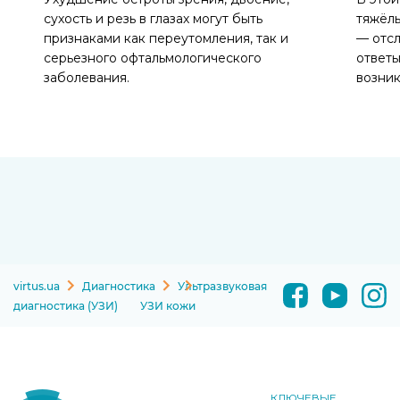
сухость и резь в глазах могут быть
тяжёлы
признаками как переутомления, так и
— отсл
серьезного офтальмологического
ответы
заболевания.
возник
virtus.ua
Диагностика
Ультразвуковая
диагностика (УЗИ)
УЗИ кожи
КЛЮЧЕВЫЕ