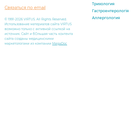
Трихология
Связаться по email
Гастроентерологія
Аллергология
© 1991-2026 VIRTUS. All Rights Reserved.
Использование материалов сайта VIRTUS
возможно только с активной ссылкой на
источник. Сайт и бОльшая часть контента
сайта созданы медицинскими
маркетологами из компании
MegaDoc