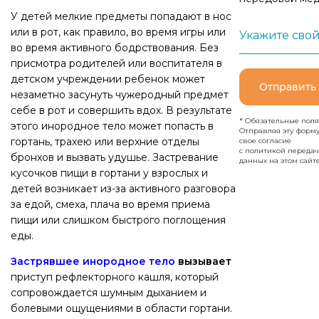
У детей мелкие предметы попадают в нос
или в рот, как правило, во время игры или
Укажите свой
во время активного бодрствования. Без
присмотра родителей или воспитателя в
детском учреждении ребенок может
Отправить
незаметно засунуть чужеродный предмет
себе в рот и совершить вдох. В результате
* Обязательные поля
этого инородное тело может попасть в
Отправляя эту форм
гортань, трахею или верхние отделы
свое согласие
с политикой переда
бронхов и вызвать удушье. Застревание
данных на этом сайте
кусочков пищи в гортани у взрослых и
детей возникает из-за активного разговора
за едой, смеха, плача во время приема
пищи или слишком быстрого поглощения
еды.
Застрявшее инородное тело
вызывает
приступ рефлекторного кашля, который
сопровождается шумным дыханием и
болевыми ощущениями в области гортани.