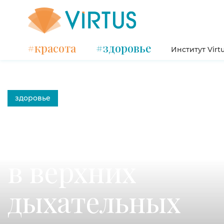
#красота
#здоровье
Институт Virt
здоровье
Инородное тело
в верхних
дыхательных