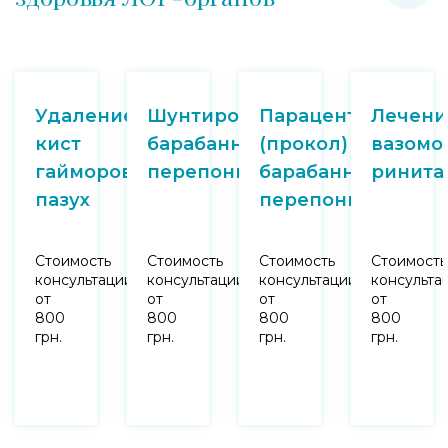
Удаление
Шунтирование
Парацентез
Лечени
кист
барабанной
(прокол)
вазомо
гайморовых
перепонки
барабанной
ринита
пазух
перепонки
Стоимость
Стоимость
Стоимость
Стоимость
консультации
консультации
консультации
консульта
от
от
от
от
800
800
800
800
грн.
грн.
грн.
грн.