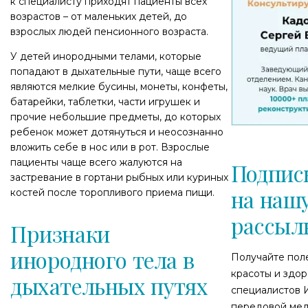
к специалисту приходят пациенты всех
возрастов – от маленьких детей, до
взрослых людей пенсионного возраста.
У детей инородными телами, которые
попадают в дыхательные пути, чаще всего
являются мелкие бусины, монеты, конфеты,
батарейки, таблетки, части игрушек и
прочие небольшие предметы, до которых
ребенок может дотянуться и неосознанно
вложить себе в нос или в рот. Взрослые
пациенты чаще всего жалуются на
Подпис
застревание в гортани рыбных или куриных
на наш
костей после торопливого приема пищи.
рассыл
Признаки
инородного тела в
Получайте пол
красоты и здор
дыхательных путях
специалистов 
передовой мед