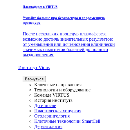
Плазмаферез в VIRTUS
Узнайте больше про безопасную и современную
процедуру
После нескольких процедур плазмафереза
возможно достичь значительных результатов:
от уменьшения или исчезновения клинически
значимых симптомов болезней до полного
выздоровления.
Институт Virtus
Вернуться
Ключевые направления
Технологии и оборудование
Команда VIRTUS
История института
До и после
Пластическая хирургия
Отоларингология
Клеточные технологии SmartCell
Дерматология