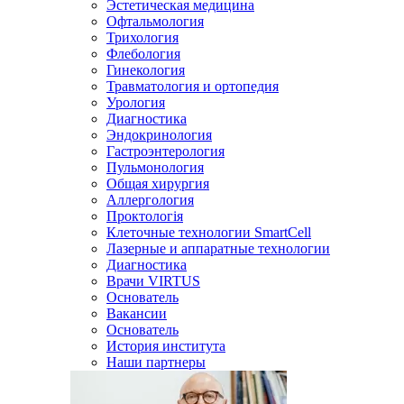
Эстетическая медицина
Офтальмология
Трихология
Флебология
Гинекология
Травматология и ортопедия
Урология
Диагностика
Эндокринология
Гастроэнтерология
Пульмонология
Общая хирургия
Аллергология
Проктологія
Клеточные технологии SmartCell
Лазерные и аппаратные технологии
Диагностика
Врачи VIRTUS
Основатель
Вакансии
Основатель
История института
Наши партнеры