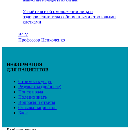
Выпустите молодость из клетки!
Узнайте все об омоложении лица и
оздоровлении тела собственными стволовыми
клетками
ВСУ
Профессор Цепколенко
ИНФОРМАЦИЯ
ДЛЯ ПАЦИЕНТОВ
Стоимость услуг
Результаты (до/после)
Поиск врача
Полезно знать
Вопросы и ответы
Отзывы пациентов
Блог
Выбрать город