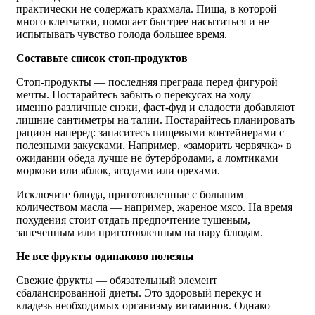
практически не содержать крахмала. Пища, в которой
много клетчатки, помогает быстрее насытиться и не
испытывать чувство голода большее время.
Составьте список стоп-продуктов
Стоп-продукты — последняя преграда перед фигурой
мечты. Постарайтесь забыть о перекусах на ходу —
именно различные снэки, фаст-фуд и сладости добавляют
лишние сантиметры на талии. Постарайтесь планировать
рацион наперед: запаситесь пищевыми контейнерами с
полезными закусками. Например, «заморить червячка» в
ожидании обеда лучше не бутербродами, а ломтиками
моркови или яблок, ягодами или орехами.
Исключите блюда, приготовленные с большим
количеством масла — например, жареное мясо. На время
похудения стоит отдать предпочтение тушеным,
запеченным или приготовленным на пару блюдам.
Не все фрукты одинаково полезны
Свежие фрукты — обязательный элемент
сбалансированной диеты. Это здоровый перекус и
кладезь необходимых организму витаминов. Однако