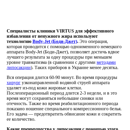
Специалисты клиники VIRTUS для эффективного
избавления от ненужного жира используют
технологию
Body-Jet (Боди-Джет)
.
Это операция,
которая проводится с помощью одноименного немецкого
аппарата Body-Jet (Боди-Джет), позволяет достичь вдвое
лучшего результата за одну процедуры при меньшем
уровне травматизма (в сравнении с другими
методами
липосакции
). Таких приборов в Украине менее десятка.
Вся операция длится 60-90 минут. Во время процедуры
хирург
узконаправленной водяной струей аппарата
удаляет из-под кожи жировые клетки.
Послеоперационный период длится 2-3 недели, и в это
время могут сохраняться небольшие синяки или
отечность. Также во время реабилитационного периода
показано ношение специального компрессионного белья.
Его задача — предотвратить обвисание кожи и сократить
ее количество.
Какие преимущества у липосакции с помощью этого