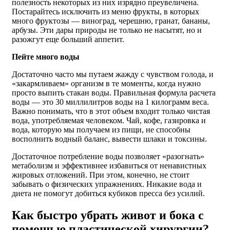
полезность некоторых из них изрядно преувеличена.
Постарайтесь исключить из меню фрукты, в которых
много фруктозы — виноград, черешню, гранат, бананы,
арбузы. Эти дары природы не только не насытят, но и
разожгут еще больший аппетит.
Пейте много воды
Достаточно часто мы путаем жажду с чувством голода, и
«закармливаем» организм в те моменты, когда нужно
просто выпить стакан воды. Правильная формула расчета
воды — это 30 миллилитров воды на 1 килограмм веса.
Важно понимать, что в этот объем входит только чистая
вода, употребляемая человеком. Чай, кофе, газировка и
вода, которую мы получаем из пищи, не способны
восполнить водный баланс, вывести шлаки и токсины.
Достаточное потребление воды позволяет «разогнать»
метаболизм и эффективнее избавиться от ненавистных
жировых отложений. При этом, конечно, не стоит
забывать о физических упражнениях. Никакие вода и
диета не помогут добиться кубиков пресса без усилий.
Как быстро убрать живот и бока с
помощью пластической хирургии?