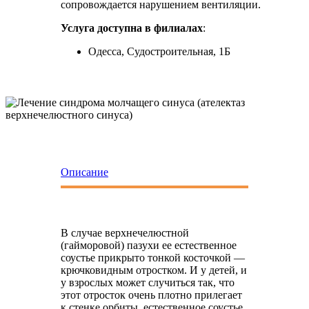
сопровождается нарушением вентиляции.
Услуга доступна в филиалах
:
Одесса, Судостроительная, 1Б
Описание
Подготовка 
В случае верхнечелюстной
(гайморовой) пазухи ее естественное
соустье прикрыто тонкой косточкой —
крючковидным отростком. И у детей, и
у взрослых может случиться так, что
этот отросток очень плотно прилегает
к стенке орбиты, естественное соустье