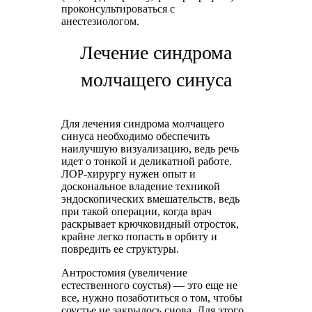
проконсультироваться с
анестезиологом.
Лечение синдрома
молчащего синуса
Для лечения синдрома молчащего
синуса необходимо обеспечить
наилучшую визуализацию, ведь речь
идет о тонкой и деликатной работе.
ЛОР-хирургу нужен опыт и
доскональное владение техникой
эндоскопических вмешательств, ведь
при такой операции, когда врач
раскрывает крючковидный отросток,
крайне легко попасть в орбиту и
повредить ее структуры.
Антростомия (увеличение
естественного соустья) — это еще не
все, нужно позаботиться о том, чтобы
соустье не закрылось снова. Для этого