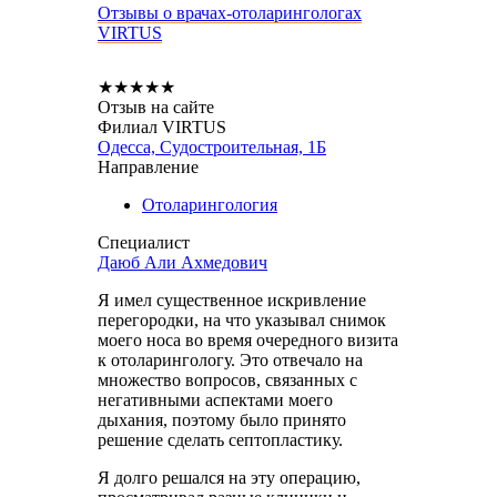
Отзывы о врачах-отоларингологах
VIRTUS
★
★
★
★
★
Отзыв на сайте
Филиал VIRTUS
Одесса, Судостроительная, 1Б
Направление
Отоларингология
Специалист
Даюб Али Ахмедович
Я имел существенное искривление
перегородки, на что указывал снимок
моего носа во время очередного визита
к отоларингологу. Это отвечало на
множество вопросов, связанных с
негативными аспектами моего
дыхания, поэтому было принято
решение сделать септопластику.
Я долго решался на эту операцию,