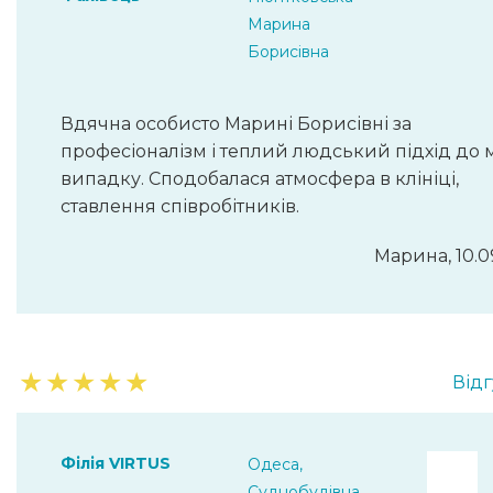
Марина
Борисівна
Вдячна особисто Марині Борисівні за
професіоналізм і теплий людський підхід до 
випадку. Сподобалася атмосфера в клініці,
ставлення співробітників.
Марина, 10.0
★
★
★
★
★
Відг
Філія VIRTUS
Одеса,
Суднобудівна,