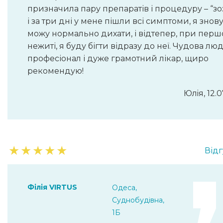
призначила пару препаратів і процедуру – “з
і за три дні у мене пішли всі симптоми, я знов
можу нормально дихати, і відтепер, при пер
нежиті, я буду бігти відразу до неї. Чудова лю
професіонал і дуже грамотний лікар, щиро
рекомендую!
Юлiя, 12.0
★
★
★
★
★
Відг
Філія VIRTUS
Одеса,
Суднобудівна,
1Б