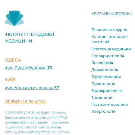
КЛЮЧОВІ НАПРЯМКИ
Пластична хірургія
ІНСТИТУТ ПЕРЕДОВОЇ
Клітинні технології
МЕДИЦИНИ
SmartCell
Естетична медицина
Отоларингологія
ОДЕСА
Гінекологія
вул. Суднобудівна, 1Б
Дерматологія
Офтальмологія
КИЇВ
Проктологія
вул. Костянтинівська, 57
Ендокринологія
Трихологія
Зв'язатися по email
Гастроентерологія
Алергологія
© 1991-2026 VIRTUS. All Rights Reserved.
Використання матеріалів сайту VIRTUS
можливе тільки з активним посиланням
на джерело. Загалом сайт та значну
частину його контенту створили медичні