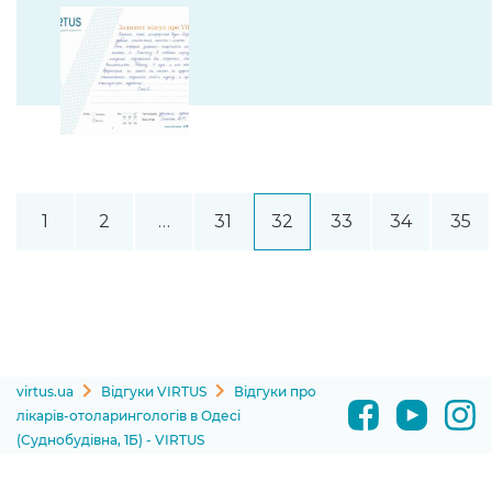
1
2
…
31
32
33
34
35
virtus.ua
Відгуки VIRTUS
Відгуки про
лікарів-отоларингологів в Одесі
(Суднобудівна, 1Б) - VIRTUS