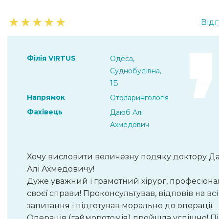
★
★
★
★
★
Відг
Філія VIRTUS
Одеса,
Суднобудівна,
1Б
Напрямок
Отоларингологія
Фахівець
Даюб Алі
Ахмедович
Хочу висловити величезну подяку доктору Д
Алі Ахмедовичу!
Дуже уважний і грамотний хірург, професіона
своєї справи! Проконсультував, відповів на всі
запитання і підготував морально до операції.
Операція (гайморотомія) пройшла успішно! П