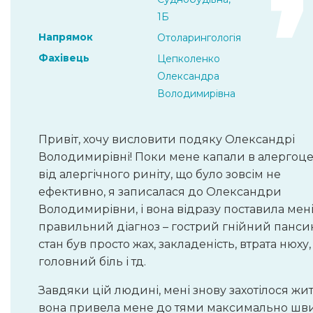
1Б
Напрямок
Отоларингологія
Фахівець
Цепколенко
Олександра
Володимирівна
Привіт, хочу висловити подяку Олександрі
Володимирівні! Поки мене капали в алергоце
від алергічного риніту, що було зовсім не
ефективно, я записалася до Олександри
Володимирівни, і вона відразу поставила мен
правильний діагноз – гострий гнійний панси
стан був просто жах, закладеність, втрата нюху,
головний біль і тд.
Завдяки цій людині, мені знову захотілося жит
вона привела мене до тями максимально шв