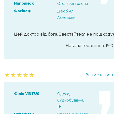
Напрямок
Отоларингологія
Фахівець
Даюб Алі
Ахмедович
Цей доктор від бога. Звертайтеся не пошкоду
Наталія Георгіївна, 19.0
★
★
★
★
★
Запис в гост
Філія VIRTUS
Одеса,
Суднобудівна,
1Б