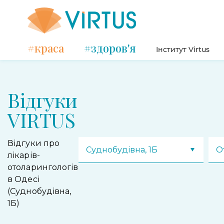
#краса
#здоров'я
Інститут Virtus
Відгуки
VIRTUS
Відгуки про
Суднобудівна, 1Б
О
лікарів-
отоларингологів
в Одесі
(Суднобудівна,
1Б)