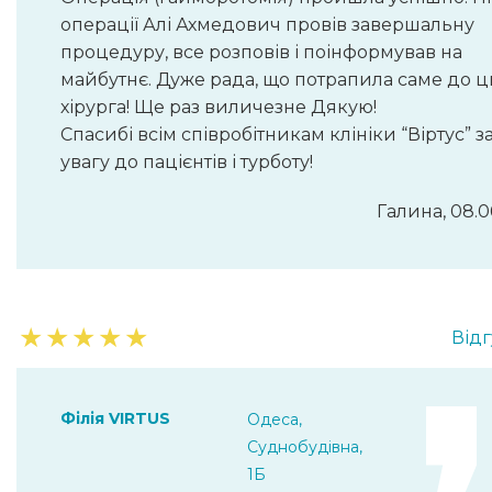
операції Алі Ахмедович провів завершальну
процедуру, все розповів і поінформував на
майбутнє. Дуже рада, що потрапила саме до ц
хірурга! Ще раз виличезне Дякую!
Спасибі всім співробітникам клініки “Віртус” з
увагу до пацієнтів і турботу!
Галина, 08.0
★
★
★
★
★
Відг
Філія VIRTUS
Одеса,
Суднобудівна,
1Б