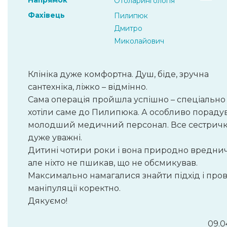
Напрямок
Отоларингологія
Фахівець
Пилипюк
Дмитро
Миколайович
Клініка дуже комфортна. Душ, біде, зручна
сантехніка, ліжко – відмінно.
Сама операція пройшла успішно – спеціально
хотіли саме до Пилипюка. А особливо пораду
молодший медичний персонал. Все сестрич
дуже уважні.
Дитині чотири роки і вона природно вреднич
але ніхто не пшикав, що не обсмикував.
Максимально намагалися знайти підхід і про
маніпуляції коректно.
Дякуємо!
09.0