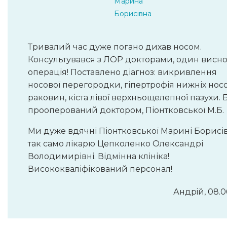
Марина
Борисівна
Тривалий час дуже погано дихав носом.
Консультувався з ЛОР докторами, один висно
операція! Поставлено діагноз: викривлення
носової перегородки, гіпертрофія нижніх нос
раковин, кіста лівої верхньощелепної пазухи. 
прооперований доктором, Піонтковської М.Б.
Ми дуже вдячні Піонтковської Марині Борисівн
так само лікарю Цепколенко Олександрі
Володимирівні. Відмінна клініка!
Висококваліфікований персонал!
Андрiй, 08.0