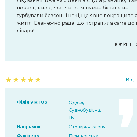
лікування. Вже на 5 день відчула різницю, я з
повноцінно дихати носом і мене більше не
турбували безсонні ночі, що явно покращило я
життя. Безмежно рада, що потрапила саме до
лікаря!
Юлія, 11.
★
★
★
★
★
Відг
Філія VIRTUS
Одеса,
Суднобудівна,
1Б
Напрямок
Отоларингологія
Фахівець
Піонтковська