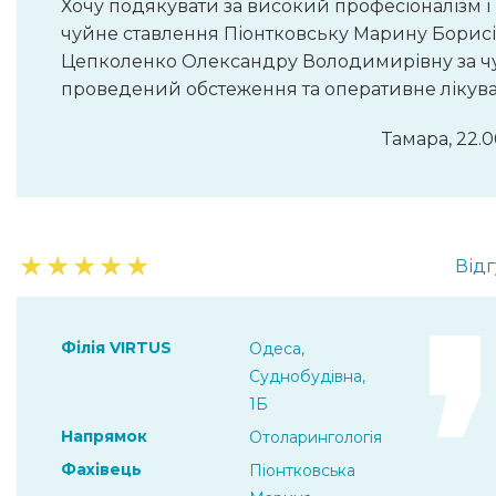
Хочу подякувати за високий професіоналізм і
чуйне ставлення Піонтковську Марину Борисі
Цепколенко Олександру Володимирівну за ч
проведений обстеження та оперативне лікув
Тамара, 22.0
★
★
★
★
★
Відг
Філія VIRTUS
Одеса,
Суднобудівна,
1Б
Напрямок
Отоларингологія
Фахівець
Піонтковська