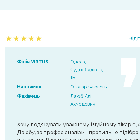
★
★
★
★
★
Відг
Філія VIRTUS
Одеса,
Суднобудівна,
1Б
Напрямок
Отоларингологія
Фахівець
Даюб Алі
Ахмедович
Хочу подякувати уважному і чуйному лікарю, 
Даюбу, за професіоналізм і правильно підібра