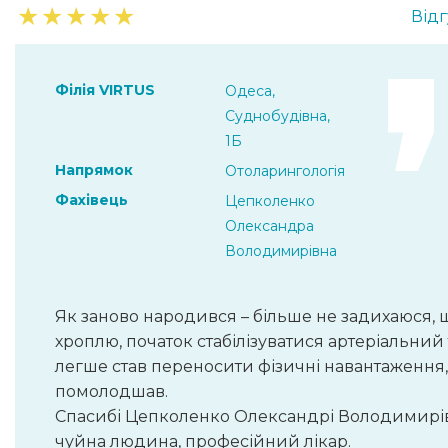
★
★
★
★
★
Відг
Філія VIRTUS
Одеса,
Суднобудівна,
1Б
Напрямок
Отоларингологія
Фахівець
Цепколенко
Олександра
Володимирівна
Як заново народився – більше не задихаюся, 
хроплю, початок стабілізуватися артеріальний 
легше став переносити фізичні навантаження,
помолодшав.
Спасибі Цепколенко Олександрі Володимирів
чуйна людина, професійний лікар.