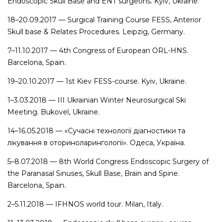
Endoscopic Skull Base and ENT surgeons. Kyiv, Ukraine.
18–20.09.2017 — Surgical Training Course FESS, Anterior
Skull base & Relates Procedures. Leipzig, Germany.
7–11.10.2017 — 4
th
Congress of European ORL-HNS.
Barcelona, Spain.
19–20.10.2017 — 1
st
Kiev FESS-course. Kyiv, Ukraine.
1–3.03.2018 — III Ukrainian Winter Neurosurgical Ski
Meeting. Bukovel, Ukraine.
14–16.05.2018 — «
Сучасні
технології
діагностики
та
лікування
в
оториноларингології»
.
Одеса
,
Україна
.
5–8.07.2018 — 8th World Congress Endoscopic Surgery of
the Paranasal Sinuses, Skull Base, Brain and Spine.
Barcelona, Spain.
2–5.11.2018 — IFHNOS world tour. Milan, Italy.