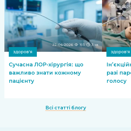
05-01-2026
22-06-2026
193
3 хв.
здоров'я
здоров'я
Сучасна ЛОР-хірургія: що
Ін’єкці
важливо знати кожному
разі пар
пацієнту
голосу
Всі статті блогу