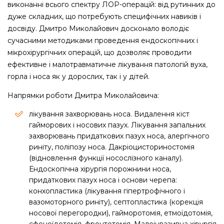
виконанні всього спектру ЛОР-операцій: від рутинних до
дуже складних, що потребують специфічних навиків і
досвіду. Дмитро Миколайович досконало володіє
сучасними методиками проведення ендоскопічних і
мікрохірургічних операцій, що дозволяє проводити
ефективне і малотравматичне лікування патологій вуха,
горла і носа як у дорослих, так і у дітей.
Напрямки роботи Дмитра Миколайовича:
лікування захворювань носа. Видалення кіст
гайморових і носових пазух. Лікування запальних
захворювань придаткових пазух носа, алергічного
риніту, поліпозу носа. Дакріоцисториностомія
(відновлення функції носослізного каналу).
Ендоскопічна хірургія порожнини носа,
придаткових пазух носа і основи черепа:
конхопластика (лікування гіпертрофічного і
вазомоторного риніту), септопластика (корекція
носової перегородки), гайморотомія, етмоїдотомія,