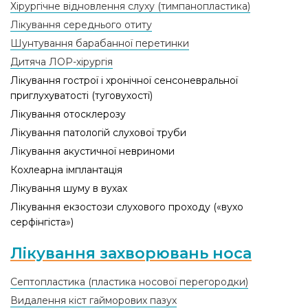
Хірургічне відновлення слуху (тимпанопластика)
Лікування середнього отиту
Шунтування барабанної перетинки
Дитяча ЛОР-хірургія
Лікування гострої і хронічної сенсоневральної
приглухуватостi (туговухостї)
Лікування отосклерозу
Лікування патологій слухової труби
Лікування акустичної невриноми
Кохлеарна імплантація
Лікування шуму в вухах
Лікування екзостози слухового проходу («вухо
серфінгіста»)
Лікування захворювань носа
Септопластика (пластика носової перегородки)
Видалення кіст гайморових пазух