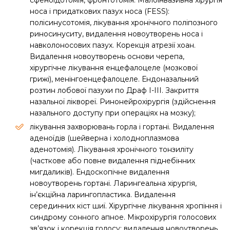
сфеноїдотомія, фронтотомія. Малоінвазивна хірургія
носа і придаткових пазух носа (FESS):
полісинусотомія, лікування хронічного поліпозного
риносинуситу, видалення новоутворень носа і
навколоносових пазух. Корекція атрезії хоан.
Видалення новоутворень основи черепа,
хірургічне лікування енцефалоцеле (мозкової
грижі), менінгоенцефалоцеле. Ендоназальний
розтин лобової пазухи по Драф I-III. Закриття
назальної ліквореї. Ринонейрохірургія (здійснення
назального доступу при операціях на мозку);
лікування захворювань горла і гортані. Видалення
аденоїдів (шейверна і холодноплазмова
аденотомія). Лікування хронічного тонзиліту
(часткове або повне видалення піднебінних
мигдаликів). Ендоскопічне видалення
новоутворень гортані. Ларингеальна хірургія,
ін’єкційна ларингопластика. Видалення
серединних кіст шиї. Хірургічне лікування хропіння і
синдрому сонного апное. Мікрохірургія голосових
зв’язок і корекція голосу: видалення новоутворень