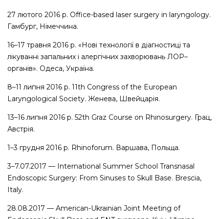
27
лютого
2016
р
. Office-based laser surgery in laryngology.
Гамбург
,
Німеччина
.
16–17
травня
2016
р
. «
Нові
технології
в
діагностиці
та
лікуванні
запальних
і
алергічних
захворювань
ЛОР
–
органів
».
Одеса
,
Україна
.
8–11
липня
2016
р
. 11th Congress of the European
Laryngological Society.
Женева
,
Швейцарія
.
13–16
липня
2016
р
. 52th Graz Course on Rhinosurgery.
Грац
,
Австрія
.
1–3
грудня
2016
р
. Rhinoforum.
Варшава
,
Польща
.
3–7.07.2017 — International Summer School Transnasal
Endoscopic Surgery: From Sinuses to Skull Base. Brescia,
Italy.
28.08.2017 — American-Ukrainian Joint Meeting of