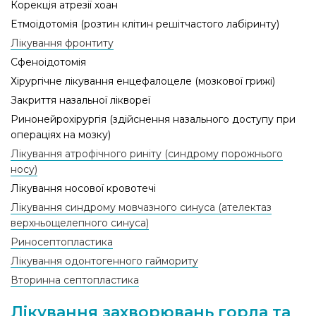
Корекція атрезіï хоан
Eтмоідотомія (розтин клітин решітчастого лабіринту)
Лікування фронтиту
Сфеноідотомія
Хірургічне лікування енцефалоцеле (мозкової грижі)
Закриття назальної ліквореї
Ринонейрохірургія (здійснення назального доступу при
операціях на мозку)
Лікування атрофічного риніту (синдрому порожнього
носу)
Лікування носової кровотечі
Лікування синдрому мовчазного синуса (ателектаз
верхньощелепного синуса)
Риносептопластика
Лікування одонтогенного гаймориту
Вторинна септопластика
Лікування захворювань горла та