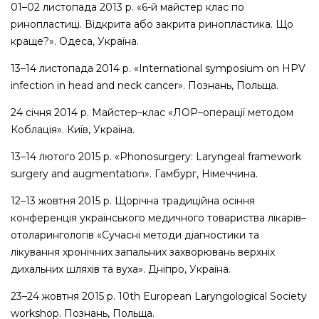
01–02
листопада
2013
р
. «6-
й
майстер
клас
по
ринопластиці
.
Відкрита
або
закрита
ринопластика
.
Що
краще
?».
Одеса
,
Україна
.
13–14
листопада
2014
р
. «International symposium on HPV
infection in head and neck cancer».
Познань
,
Польща
.
24
січня
2014
р
.
Майстер
–
клас
«
ЛОР
–
операції
методом
Коблація
».
Київ
,
Україна
.
13–14
лютого
2015
р
. «Phonosurgery: Laryngeal framework
surgery and augmentation».
Гамбург
,
Німеччина
.
12–13
жовтня
2015
р
.
Щорічна
традиційна
осіння
конференція
українського
медичного
товариства
лікарів
–
отоларингологів
«
Сучасні
методи
діагностики
та
лікування
хронічних
запальних
захворювань
верхніх
дихальних
шляхів
та
вуха
».
Дніпро
,
Україна
.
23–24
жовтня
2015
р
. 10th European Laryngological Society
workshop.
Познань
,
Польща
.