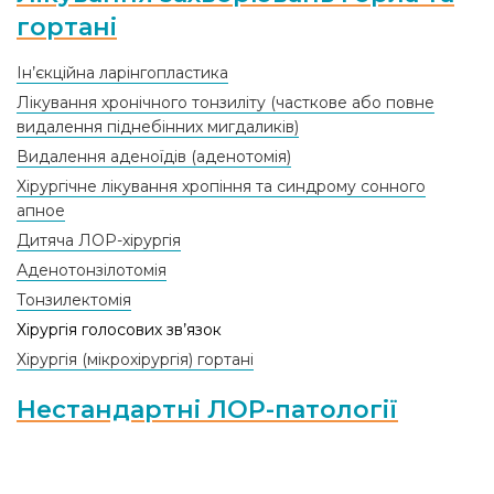
гортані
Ін’єкційна ларінгопластика
Лікування хронічного тонзиліту (часткове або повне
видалення піднебінних мигдаликiв)
Видалення аденоїдів (аденотомія)
Хірургічне лікування хропіння та синдрому сонного
апное
Дитяча ЛОР-хірургія
Аденотонзілотомія
Тонзилектомія
Хірургія голосових зв’язок
Хірургія (мікрохірургія) гортані
Нестандартні ЛОР-патології