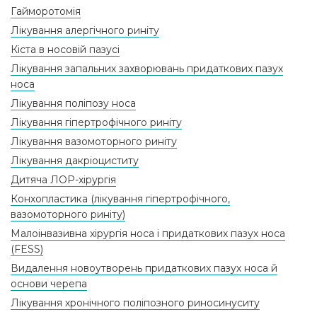
Гайморотомія
Лікування алергічного риніту
Кіста в носовій пазусі
Лікування запальних захворювань придаткових пазух
носа
Лікування поліпозу носа
Лікування гіпертрофічного риніту
Лікування вазомоторного риніту
Лікування дакріоциститу
Дитяча ЛОР-хірургія
Конхопластика (лікування гіпертрофічного,
вазомоторного риніту)
Малоінвазивна хірургія носа і придаткових пазух носа
(FESS)
Видалення новоутворень придаткових пазух носа й
основи черепа
Лікування хронічного поліпозного риносинуситу