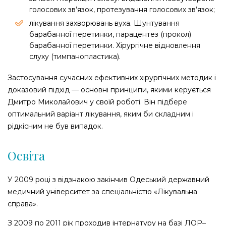
голосових зв’язок, протезування голосових зв’язок;
лікування захворювань вуха. Шунтування
барабанної перетинки, парацентез (прокол)
барабанної перетинки. Хірургічне відновлення
слуху (тимпанопластика).
Застосування сучасних ефективних хірургічних методик і
доказовий підхід — основні принципи, якими керується
Дмитро Миколайович у своїй роботі. Він підбере
оптимальний варіант лікування, яким би складним і
рідкісним не був випадок.
Освіта
У
2009
році
з
відзнакою
закінчив
Одеський
державний
медичний
університет
за
спеціальністю
«
Лікувальна
справа
».
З
2009
по
2011
рік
проходив
інтернатуру
на
базі
ЛОР
–