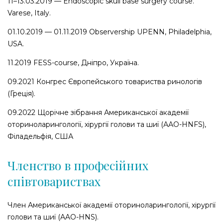
11–13.03.2019 — Endoscopic skull base surgery course.
Varese, Italy.
01.10.2019 — 01.11.2019 Observership UPENN, Philadelphia,
USA.
11.2019 FESS-course,
Дн
i
про, Україна.
09.2021 Конгрес Європейського товариства ринологів
(Греція).
09.2022
Щорічне зібрання Американської академії
оториноларингології, хірургії голови та шиї (ААО-HNFS),
Філадельфія, США
Членство в професійних
співтовариствах
Член Американської академії оториноларингології, хірургії
голови та шиї (AAO-HNS).