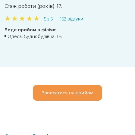
Стаж роботи (років): 17.
★
★
★
★
★
5 з 5
152 відгуки
Веде прийом в філіях:
Одеса, Суднобудівна, 1Б
Записатися на прийом