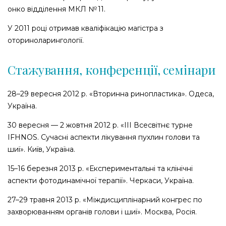
онко
відділення
МКЛ
№ 11.
У
2011
році
отримав
кваліфікацію
магістра
з
оториноларингології
.
Стажування, конференції, семінари
28–29
вересня
2012
р
. «
Вторинна
ринопластика
».
Одеса
,
Україна
.
30
вересня —
2
жовтня
2012
р
. «III
Всесвітнє
турне
IFHNOS.
Сучасні
аспекти
лікування
пухлин
голови
та
шиї
».
Київ
,
Україна
.
15–16
березня
2013
р.
«
Експериментальні
та
клінічні
аспекти
фотодинамічної
терапії
».
Черкаси
,
Україна
.
27–29
травня
2013
р
. «
Міждисциплінарний
конгрес
по
захворюванням
органів
голови
і
шиї
».
Москва, Росія.