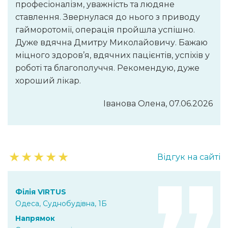
професіоналізм, уважність та людяне
ставлення. Звернулася до нього з приводу
гайморотомії, операція пройшла успішно.
Дуже вдячна Дмитру Миколайовичу. Бажаю
міцного здоров’я, вдячних пацієнтів, успіхів у
роботі та благополуччя. Рекомендую, дуже
хороший лікар.
Іванова Олена, 07.06.2026
★
★
★
★
★
Відгук на сайті
Філія VIRTUS
Одеса, Суднобудівна, 1Б
Напрямок