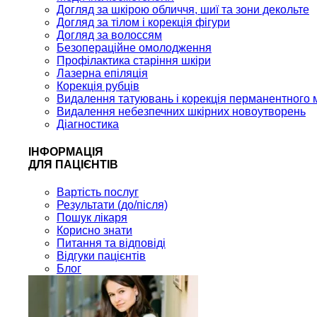
Догляд за шкірою обличчя, шиї та зони декольте
Догляд за тілом і корекція фігури
Догляд за волоссям
Безопераційне омолодження
Профілактика старіння шкіри
Лазерна епіляція
Корекція рубців
Видалення татуювань і корекція перманентного 
Видалення небезпечних шкірних новоутворень
Діагностика
ІНФОРМАЦІЯ
ДЛЯ ПАЦІЄНТІВ
Вартість послуг
Результати (до/після)
Пошук лікаря
Корисно знати
Питання та відповіді
Відгуки пацієнтів
Блог