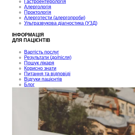
Гастроентерологія
Алергологія
Проктологія
Алерготести (алергопроби)
Ультразвукова діагностика (УЗД)
ІНФОРМАЦІЯ
ДЛЯ ПАЦІЄНТІВ
Вартість послуг
Результати (до/після)
Пошук лікаря
Корисно знати
Питання та відповіді
Відгуки пацієнтів
Блог