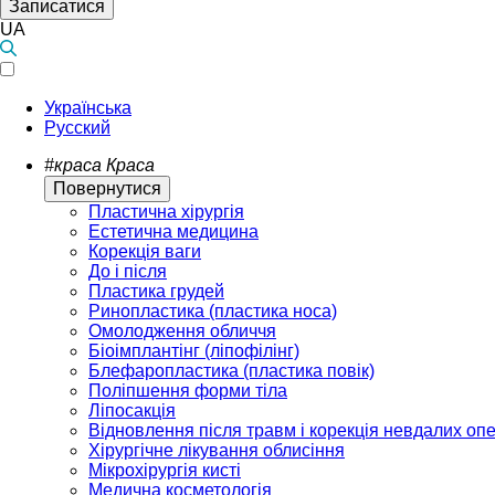
Записатися
UA
Українська
Русский
#краса
Краса
Повернутися
Пластична хірургія
Естетична медицина
Корекція ваги
До і після
Пластика грудей
Ринопластика (пластика носа)
Омолодження обличчя
Біоімплантінг (ліпофілінг)
Блефаропластика (пластика повік)
Поліпшення форми тіла
Ліпосакція
Відновлення після травм і корекція невдалих оп
Хірургічне лікування облисіння
Мікрохірургія кисті
Медична косметологія