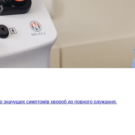
но значущих симптомів хвороб до повного одужання.