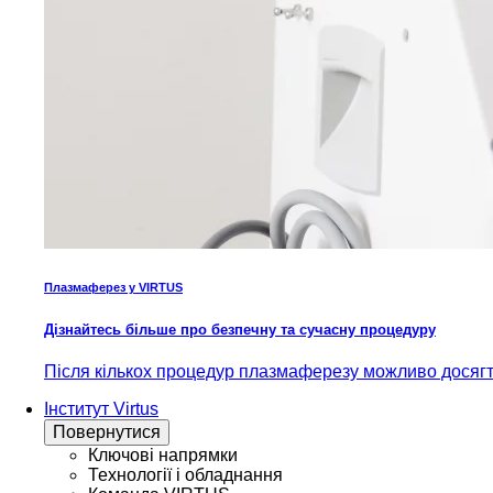
Плазмаферез у VIRTUS
Дізнайтесь більше про безпечну та сучасну процедуру
Після кількох процедур плазмаферезу можливо досягти
Інститут Virtus
Повернутися
Ключові напрямки
Технології і обладнання