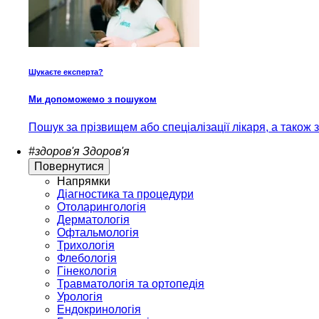
Шукаєте експерта?
Ми допоможемо з пошуком
Пошук за прізвищем або спеціалізації лікаря, а також
#здоров'я
Здоров'я
Повернутися
Напрямки
Діагностика та процедури
Отоларингологія
Дерматологія
Офтальмологія
Трихологія
Флебологія
Гінекологія
Травматологія та ортопедія
Урологія
Ендокринологія