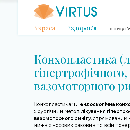
#краса
#здоров'я
Інститут V
Конхопластика (л
гіпертрофічного,
вазомоторного ри
Конхопластика чи
ендоскопічна конх
хірургічний метод
лікування гіпертро
вазомоторного риніту
, спрямований
нижніх носових раковин по всій повер