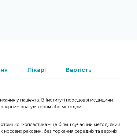
ння
Лікарі
Вартість
хання у пацієнта. В Інституті передової медицини
іполярним коагулятором або методом
зотомії конхопластика – це більш сучасний метод, який
носових раковин, без торкання середніх та верхніх