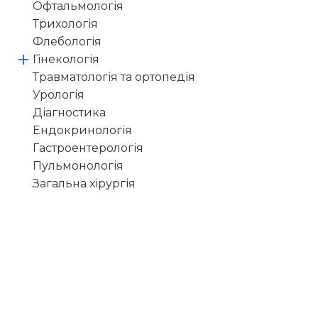
Офтальмологія
Трихологія
Флебологія
Гінекологія
Травматологія та ортопедія
Урологія
Діагностика
Ендокринологія
Гастроентерологія
Пульмонологія
Загальна хірургія