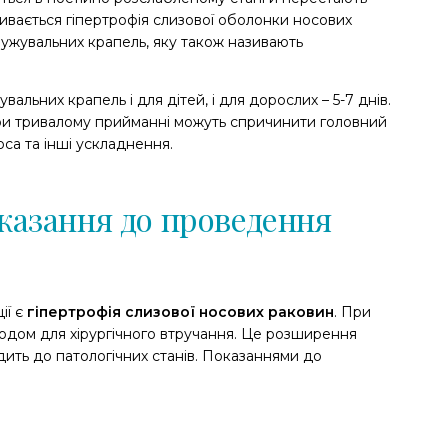
вивається гіпертрофія слизової оболонки носових
ужувальних крапель, яку також називають
ьних крапель і для дітей, і для дорослих – 5-7 днів.
при тривалому прийманні можуть спричинити головний
носа та інші ускладнення.
казання до проведення
ії є
гіпертрофія слизової носових раковин
. При
одом для хірургічного втручання. Це розширення
ить до патологічних станів. Показаннями до