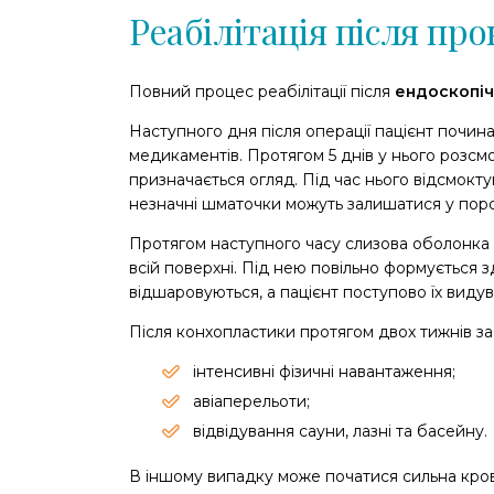
Реабілітація після пр
Повний процес реабілітації після
ендоскопіч
Наступного дня після операції пацієнт почи
медикаментів. Протягом 5 днів у нього розсмо
призначається огляд. Під час нього відсмокту
незначні шматочки можуть залишатися у поро
Протягом наступного часу слизова оболонка 
всій поверхні. Під нею повільно формується з
відшаровуються, а пацієнт поступово їх видув
Після конхопластики протягом двох тижнів за
інтенсивні фізичні навантаження;
авіаперельоти;
відвідування сауни, лазні та басейну.
В іншому випадку може початися сильна кров