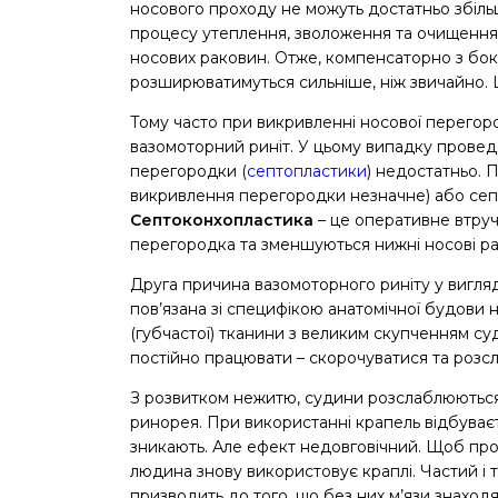
носового проходу не можуть достатньо збіл
процесу утеплення, зволоження та очищення
носових раковин. Отже, компенсаторно з бок
розширюватимуться сильніше, ніж звичайно. Це
Тому часто при викривленні носової перегоро
вазомоторний риніт. У цьому випадку провед
перегородки (
септопластики
) недостатньо.
викривлення перегородки незначне) або сеп
Септоконхопластика
– це оперативне втруча
перегородка та зменшуються нижні носові рак
Друга причина вазомоторного риніту у вигля
пов’язана зі специфікою анатомічної будови 
(губчастої) тканини з великим скупченням с
постійно працювати – скорочуватися та розс
З розвитком нежитю, судини розслаблюються,
ринорея. При використанні крапель відбуває
зникають. Але ефект недовговічний. Щоб про
людина знову використовує краплі. Частий і
призводить до того, що без них м’язи знаход