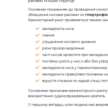
раковин та інших структур.
Основним показанням до проведення конхопл
збільшення носових раковин чи
гіпертрофія
Вазомоторний риніт проявляється такими си
закладеність носа;
чхання;
утруднення носового дихання;
рясні прозорі виділення;
часті носові кровотечі при закладенос
постійна сухість у носі з або без утв
закладеність носа у горизонтальному
закладеність правої/лівої половини н
відчуття стікання по задній стінці глот
Основними причинами вазомоторного риніту
використання судинозвужувальних крапель.
У першому випадку, коли людина має викрив