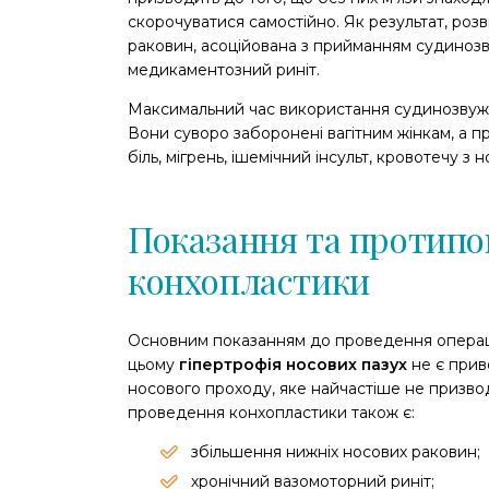
скорочуватися самостійно. Як результат, роз
раковин, асоційована з прийманням судинозв
медикаментозний риніт.
Максимальний час використання судинозвужувал
Вони суворо заборонені вагітним жінкам, а 
біль, мігрень, ішемічний інсульт, кровотечу з 
Показання та протипо
конхопластики
Основним показанням до проведення операц
цьому
гіпертрофія носових пазух
не є прив
носового проходу, яке найчастіше не призвод
проведення конхопластики також є:
збільшення нижніх носових раковин;
хронічний вазомоторний риніт;