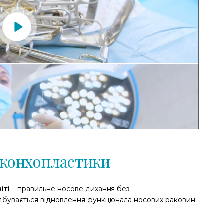
 конхопластики
іті
– правильне носове дихання без
ідбувається відновлення функціонала носових раковин.