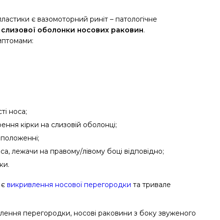
астики є вазомоторний риніт – патологічне
 слизової оболонки носових раковин
.
мптомами:
ті носа;
орення кірки на слизовій оболонці;
 положенні;
оса, лежачи на правому/лівому боці відповідно;
ки.
 є
викривлення носової перегородки
та тривале
лення перегородки, носові раковини з боку звуженого