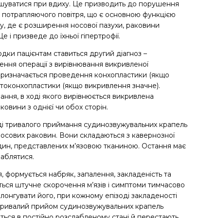
ьшуватися при вдиху. Це призводить до порушення
 потрапляючого повітря, що є основною функцією
у, де є розширення носової пазухи, раковини
 і призведе до їхньої гіпертрофії.
дки пацієнтам ставиться другий діагноз –
ення операції з вирівнювання викривленої
 Призначається проведення конхопластики (якщо
токонхопластики (якщо викривлення значне).
ння, в ході якого вирівнюється викривлена ​​
овини з однієї чи обох сторін.
ді тривалого приймання судинозвужувальних крапель
носових раковин. Вони складаються з кавернозної
удин, представлених м’язовою тканиною. Остання має
лаблятися.
 формується набряк, запалення, закладеність та
ться штучне скорочення м’язів і симптоми тимчасово
лонгувати його, при кожному епізоді закладеності
 тривалий прийом судинозвужувальних крапель
яться в постійно розслабленому стані й перестають