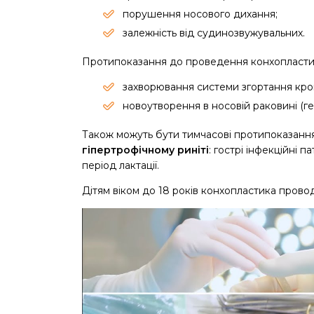
порушення носового дихання;
залежність від судинозвужувальних.
Протипоказання до проведення конхопласти
захворювання системи згортання кров
новоутворення в носовій раковині (ге
Також можуть бути тимчасові протипоказан
гіпертрофічному риніті
: гострі інфекційні п
період лактації.
Дітям віком до 18 років конхопластика прово