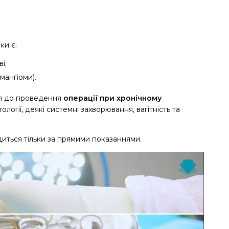
ки є:
і;
мангіоми).
ня до проведення
операції при хронічному
атології, деякі системні захворювання, вагітність та
диться тільки за прямими показаннями.