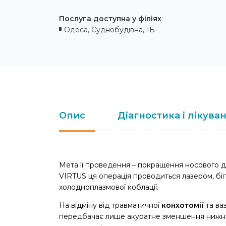
Послуга доступна у філіях
:
Одеса, Суднобудівна, 1Б
Опис
Діагностика і лікува
Мета її проведення – покращення носового ди
VIRTUS ця операція проводиться лазером, б
холодноплазмової коблації.
На відміну від травматичної
конхотомії
та ва
передбачає лише акуратне зменшення нижніх 