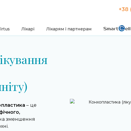
+38 
irtus
Лікарі
Лікарям і партнерам
ікування
ніту)
опластика
– це
фічного,
 на зменшення
хні.