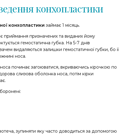
оведення конхопластики
ної конхопластики
займає 1 місяць.
нає приймання призначених та виданих йому
ктується гемостатична губка. На 5-7 днів
вачем видаляються залишки гемостатичної губки, бо її
жнині носа.
носа починає загоюватися, вкриваючись кірочкою по
дорова слизова оболонка носа, потім кірки
ає.
боронені:
отеча, зупиняти яку часто доводиться за допомогою